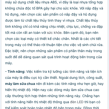
máy sử dụng chất liệu nhựa ABS, vì đây là loại nhựa tổng hợp
không chứa độc tố BPA gây hại cho sức khỏe. Với nắp đậy và
hũ đựng, nên chọn các sản phẩm có nắp đậy và hũ đựng
được làm từ chất liệu thủy tinh thay vì nhựa. Chất liệu thủy
tinh không chỉ có khả năng chịu nhiệt, chịu lực, chống va đập
tốt mà còn rất an toàn với
sức khỏe
. Bên cạnh đó, bạn nên
chọn các loại máy có thiết kế chắc chắn. Nhất là các chi tiết
trong máy có thể tháo rời thuận tiện cho việc vệ sinh chùi rửa.
Đặc biệt, nên chọn những sản phẩm có phần thân máy trong
suốt để dễ dàng quan sát quá trình hoạt động bên trong của
máy.
-
Tính năng:
Việc kiểm tra kỹ lưỡng các tính năng và tiện ích
của máy là điều cực kỳ cần thiết. Ngoài dung tích, công suất,
máy làm sữa chua
nên đi kèm các tính năng như hẹn giờ, hay
hiển thị nhiệt độ. Hiện nay các dòng máy làm sữa chua cao
cấp thường tích hợp thêm những tính năng này. Chẳng hạn
với tính năng hiển thị nhiệt độ thông qua
đèn LED
thì bạn có
thể kiểm soát hoàn toàn nhiệt độ bên trong máy. Đồng thời,