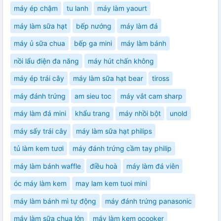
máy ép chậm
tu lanh
máy làm yaourt
máy làm sữa hạt
bếp nướng
máy làm đá
máy ủ sữa chua
bếp ga mini
máy làm bánh
nồi lẩu điện đa năng
máy hút chấn không
máy ép trái cây
máy làm sữa hạt bear
tiross
máy đánh trứng
am sieu toc
máy vắt cam sharp
máy làm đá mini
khẩu trang
máy nhồi bột
unold
máy sấy trái cây
máy làm sữa hạt philips
tủ làm kem tươi
máy đánh trứng cầm tay philip
máy làm bánh waffle
điều hoà
máy làm đá viên
óc máy làm kem
may lam kem tuoi mini
máy làm bánh mì tự động
máy đánh trứng panasonic
máy làm sữa chua lớn
máy làm kem ocooker