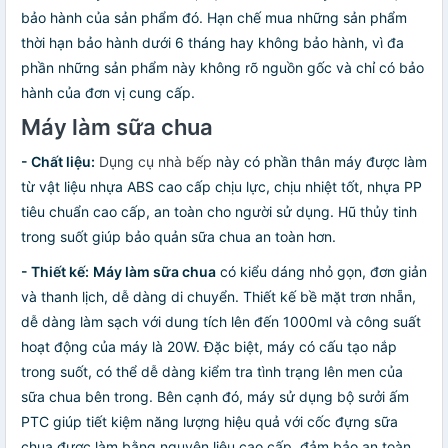
bảo hành của sản phẩm đó. Hạn chế mua những sản phẩm
thời hạn bảo hành dưới 6 tháng hay không bảo hành, vì đa
phần những sản phẩm này không rõ nguồn gốc và chỉ có bảo
hành của đơn vị cung cấp.
Máy làm sữa chua
-
Chất liệu:
Dụng cụ nhà bếp
này có phần thân máy được làm
từ vật liệu nhựa ABS cao cấp chịu lực, chịu nhiệt tốt, nhựa PP
tiêu chuẩn cao cấp, an toàn cho người sử dụng. Hũ thủy tinh
trong suốt giúp bảo quản sữa chua an toàn hơn.
-
Thiết kế:
Máy làm sữa chua
có kiểu dáng nhỏ gọn, đơn giản
và thanh lịch, dễ dàng di chuyển. Thiết kế bề mặt trơn nhẵn,
dễ dàng làm sạch với dung tích lên đến 1000ml và công suất
hoạt động của máy là 20W. Đặc biệt, máy có cấu tạo nắp
trong suốt, có thể dễ dàng kiểm tra tình trạng lên men của
sữa chua bên trong. Bên cạnh đó, máy sử dụng bộ sưởi ấm
PTC giúp tiết kiệm năng lượng hiệu quả với cốc đựng sữa
chua được làm bằng nguyên liệu cao cấp, đảm bảo an toàn