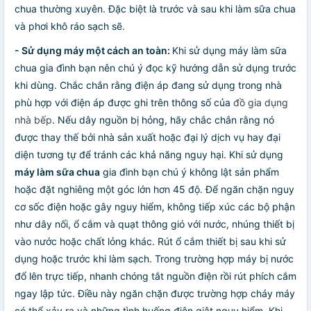
chua thường xuyên. Đặc biệt là trước và sau khi làm sữa chua
và phơi khô ráo sạch sẽ.
-
Sử dụng máy một cách an toàn:
Khi sử dụng máy làm sữa
chua gia đình bạn nên chú ý đọc kỹ hướng dẫn sử dụng trước
khi dùng. Chắc chắn rằng điện áp đang sử dụng trong nhà
phù hợp với điện áp được ghi trên thông số của
đồ gia dụng
nhà bếp
. Nếu dây nguồn bị hỏng, hãy chắc chắn rằng nó
được thay thế bởi nhà sản xuất hoặc đại lý dịch vụ hay đại
diện tương tự để tránh các khả năng nguy hại. Khi sử dụng
máy làm sữa chua
gia đình bạn chú ý không lật sản phẩm
hoặc đặt nghiêng một góc lớn hơn 45 độ. Để ngăn chặn nguy
cơ sốc điện hoặc gây nguy hiểm, không tiếp xúc các bộ phận
như dây nối, ổ cắm và quạt thông gió với nước, nhúng thiết bị
vào nước hoặc chất lỏng khác. Rút ổ cắm thiết bị sau khi sử
dụng hoặc trước khi làm sạch. Trong trường hợp máy bị nước
đổ lên trực tiếp, nhanh chóng tắt nguồn điện rồi rút phích cắm
ngay lập tức. Điều này ngăn chặn được trường hợp cháy máy
có thể xảy ra và những tình huống điện giật nguy hiểm. Khi