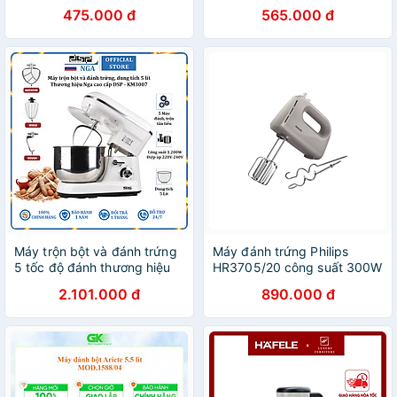
Chính Hãng
Chính Hãng
475.000 đ
565.000 đ
Máy trộn bột và đánh trứng
Máy đánh trứng Philips
5 tốc độ đánh thương hiệu
HR3705/20 công suất 300W
DSP KM3007 - Dung tích 5
- Hàng chính hãng
2.101.000 đ
890.000 đ
lít - Công suất 1200W -
Hàng Nhập Khẩu