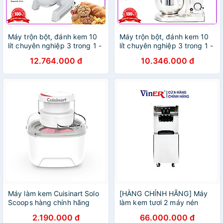
Máy trộn bột, đánh kem 10
Máy trộn bột, đánh kem 10
lít chuyên nghiệp 3 trong 1 -
lít chuyên nghiệp 3 trong 1 -
Dòng công nghiệp. Thương
Dòng công nghiệp. Thương
12.764.000 đ
10.346.000 đ
hiệu Mỹ cao cấp Septree -
hiệu Mỹ cao cấp Septree -
B10B. HÀNG CHÍNH HÃNG
B10SS và B10. Hàng chính
hãng
Máy làm kem Cuisinart Solo
[HÀNG CHÍNH HÃNG] Máy
Scoops hàng chính hãng
làm kem tươi 2 máy nén
dạng đứng Viner
2.190.000 đ
66.000.000 đ