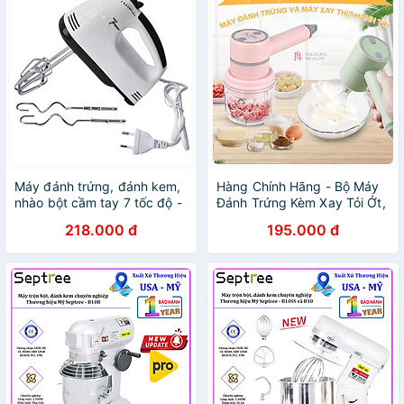
Máy đánh trứng, đánh kem,
Hàng Chính Hãng - Bộ Máy
nhào bột cầm tay 7 tốc độ -
Đánh Trứng Kèm Xay Tỏi Ớt,
Hàng chính hãng
Đánh Kem, Trộn Bột, Máy
218.000 đ
195.000 đ
Cầm Tay Không Dây Đa
Năng Tiện Dụng 3 Trong 1