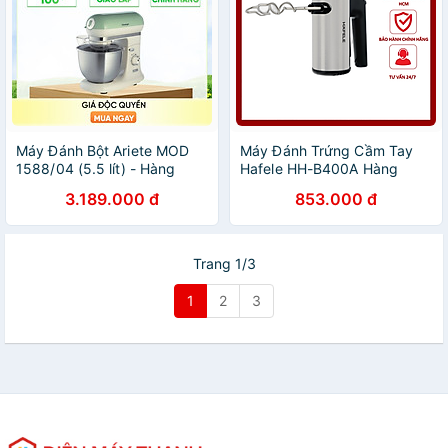
Máy Đánh Bột Ariete MOD
Máy Đánh Trứng Cầm Tay
1588/04 (5.5 lít) - Hàng
Hafele HH-B400A Hàng
chính hãng
Chính Hãng (535.43.276)`
3.189.000 đ
853.000 đ
Trang 1/3
1
2
3