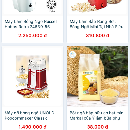
Máy Làm Bỏng Ngô Russell
Máy Làm Bắp Rang Bơ ,
Hobbs Retro 24630-56
Bỏng Ngô Mini Tại Nhà Siêu
1200W Hàng chính hãng
Tiện Dụng - Hàng Chính
2.250.000 đ
310.800 đ
Hãng MINIIN
Máy nổ bỏng ngô UNOLD
Bột ngô bắp hữu cơ hạt mịn
Popcornmaker Classic
Markal của Ý làm bữa phụ
48525 Hàng chính hãng
cho bé ăn dặm
1.490.000 đ
38.000 đ