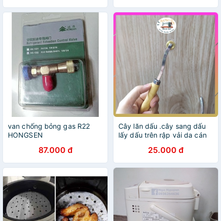
van chống bỏng gas R22
Cây lăn dấu .cây sang dấu
HONGSEN
lấy dấu trên rập vải da cán
gỗ loại tốt | Tiệm may Bi
87.000 đ
25.000 đ
Ngô