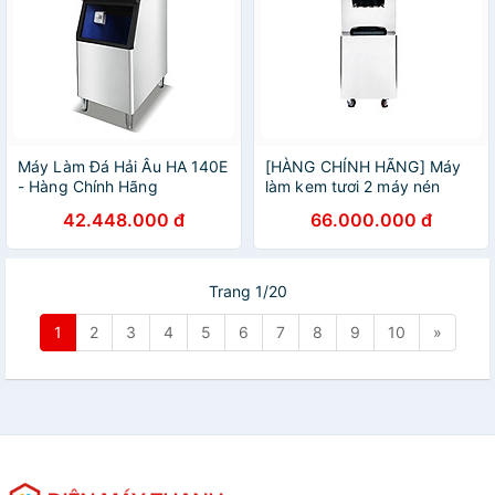
Máy Làm Đá Hải Âu HA 140E
[HÀNG CHÍNH HÃNG] Máy
- Hàng Chính Hãng
làm kem tươi 2 máy nén
dạng đứng Viner
42.448.000 đ
66.000.000 đ
Trang 1/20
1
2
3
4
5
6
7
8
9
10
»