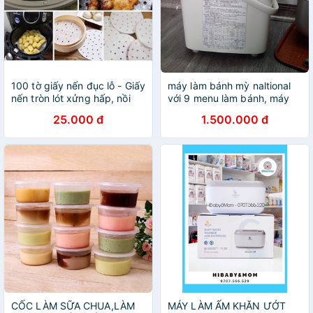
100 tờ giấy nến đục lỗ - Giấy
máy làm bánh mỳ naltional
nến tròn lót xửng hấp, nồi
với 9 menu làm bánh, máy
chiên không dầu, hấp bánh
nhỏ gọn xinh xắn thích hợp
25.000 đ
1.500.000 đ
bao, ngô, khoai, sắn (GN21)
dùng cho gia đình, máy đã
test làm bánh…
CỐC LÀM SỮA CHUA,LÀM
MÁY LÀM ẤM KHĂN ƯỚT