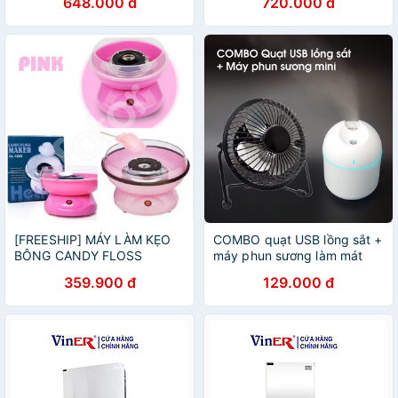
648.000 đ
720.000 đ
[FREESHIP] MÁY LÀM KẸO
COMBO quạt USB lồng sắt +
BÔNG CANDY FLOSS
máy phun sương làm mát
MARKER CL-1288
359.900 đ
129.000 đ