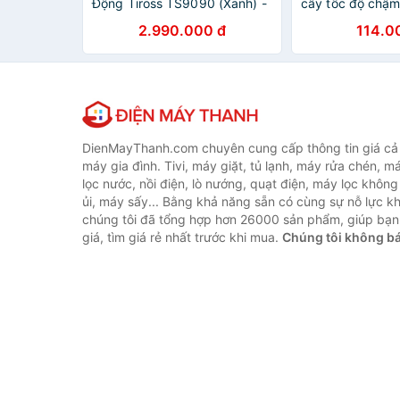
Động Tiross TS9090 (Xanh) -
cây tốc độ chậm
Hàng Chính Hãng
B03B, B01B, JE-
2.990.000 đ
114.0
B05B, XKJ-03B,
- Hàng Nhập Kh
DienMayThanh.com chuyên cung cấp thông tin giá cả c
máy gia đình. Tivi, máy giặt, tủ lạnh, máy rửa chén, 
lọc nước, nồi điện, lò nướng, quạt điện, máy lọc không
ủi, máy sấy... Bằng khả năng sẵn có cùng sự nỗ lực 
chúng tôi đã tổng hợp hơn 26000 sản phẩm, giúp bạn
giá, tìm giá rẻ nhất trước khi mua.
Chúng tôi không b