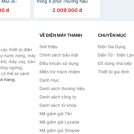
 Miui JE-
trong 6 phút Thương hiệu
B02B , JE-
Nga cao cấp DSP KD8001,
00 đ
2.009.000 đ
 B01B mã B11
Công suất làm đá 90-165W,
ẩu
sản lượng 12kg/24h, Dung
tích bình chứa 1,4 lit - HÀNG
NHẬP KHẨU, BẢO HÀNH 12
THÁNG
VỀ ĐIỆN MÁY THANH
CHUYÊN MỤC
Giới thiệu
Điện Gia Dụng
ác thiết bị điện
Chính sách bảo mật
Điện Tử - Điện Lạ
máy nước nóng, máy
 khí, máy xay, bàn
Điều khoản sử dụng
Đồ dùng nhà bếp
không ngừng,
Miễn trừ trách nhiệm
Thiết bị gia đình
 có thể so sánh
án hàng.
Danh mục
Danh sách thương hiệu
Danh sách công ty
Danh sách từ khóa
Mã giảm giá Tiki
Mã giảm giá Lazada
Mã giảm giá Shopee