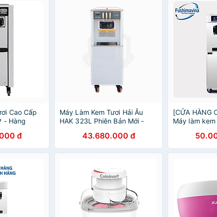
ơi Cao Cấp
Máy Làm Kem Tươi Hải Âu
[CỬA HÀNG 
P - Hàng
HAK 323L Phiên Bản Mới -
Máy làm kem 
Hàng Chính Hãng
máy nén dạn
000 đ
43.680.000 đ
50.0