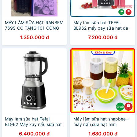
MÁY LÀM SỮA HẠT RANBEM
Máy làm sữa hạt TEFAL
769S CÓ TẶNG 101 CÔNG
BL962 máy xay sữa hạt đa
THỨC LÀM SỮA HẠT.
năng
1.350.000 đ
7.200.000 đ
Máy làm sữa hạt Tefal
Máy làm sữa hạt snapbee –
BL962 Máy xay nấu sữa hạt
máy nấu sữa hạt mini
Tefal
SnapBee SK-205VN
6.400.000 đ
1.680.000 đ