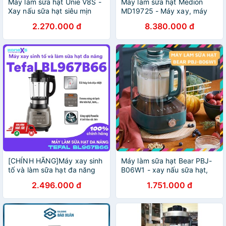
Máy làm sữa hạt Unie V8S -
Máy làm sữa hạt Medion
Xay nấu sữa hạt siêu mịn
MD19725 - Máy xay, máy
thơm ngon
nấu sữa Medion
2.270.000 đ
8.380.000 đ
[CHÍNH HÃNG]Máy xay sinh
Máy làm sữa hạt Bear PBJ-
tố và làm sữa hạt đa năng
B06W1 - xay nấu sữa hạt,
Tefal BL967B66 - 1300W -
sinh tố, cháo súp
2.496.000 đ
1.751.000 đ
Máy làm sữa hạt Tefal