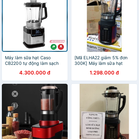
Máy làm sữa hạt Caso
[Mã ELHA22 giảm 5% đơn
CB2200 tự động làm sạch
300K] Máy làm sữa hạt
Ranbem 769s 《tặng 101
4.300.000 đ
1.298.000 đ
công thức làm sữa hạt》