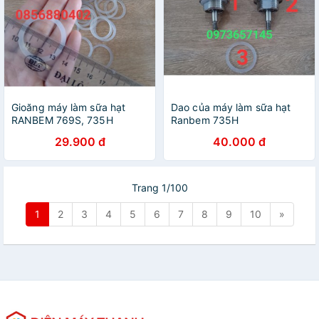
Gioăng máy làm sữa hạt
Dao của máy làm sữa hạt
RANBEM 769S, 735H
Ranbem 735H
29.900 đ
40.000 đ
Trang 1/100
1
2
3
4
5
6
7
8
9
10
»