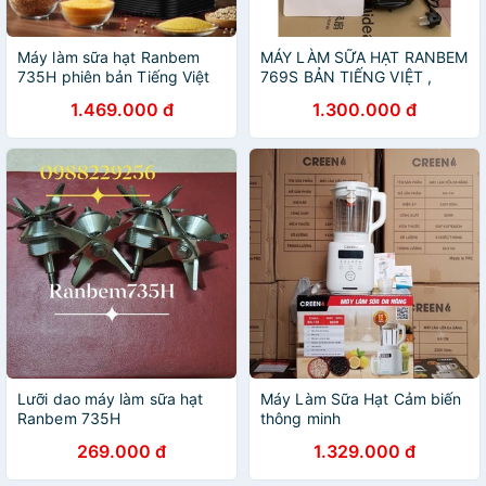
Máy làm sữa hạt Ranbem
MÁY LÀM SỮA HẠT RANBEM
735H phiên bản Tiếng Việt
769S BẢN TIẾNG VIỆT ,
có HDSD và 101 công thức
TẶNG CÔNG THỨC LÀM
1.469.000 đ
1.300.000 đ
làm sữa hạt
SỮA
Lưỡi dao máy làm sữa hạt
Máy Làm Sữa Hạt Cảm biến
Ranbem 735H
thông minh
269.000 đ
1.329.000 đ