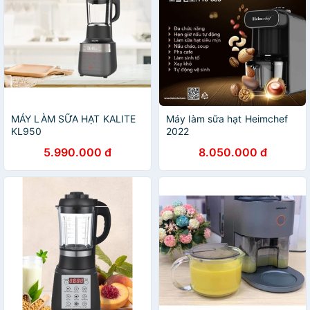
MÁY LÀM SỮA HẠT KALITE
Máy làm sữa hạt Heimchef
KL950
2022
5.990.000 đ
8.050.000 đ