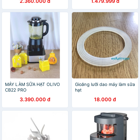
2.360.000 đ
1.479.999 đ
MÁY LÀM SỮA HẠT OLIVO
Gioăng lưỡi dao máy làm sữa
CB22 PRO
hạt
3.390.000 đ
18.000 đ