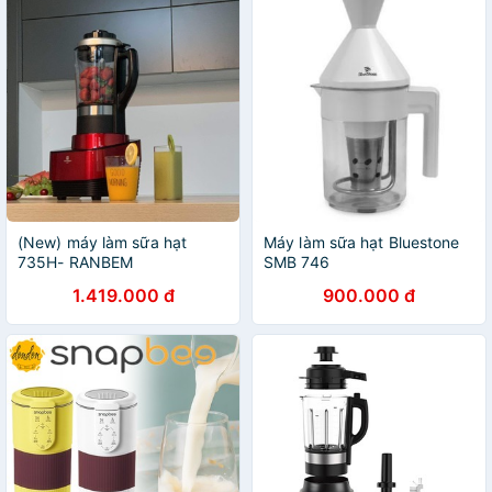
(New) máy làm sữa hạt
Máy làm sữa hạt Bluestone
735H- RANBEM
SMB 746
1.419.000 đ
900.000 đ