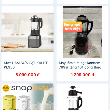
MÁY LÀM SỮA HẠT KALITE
Máy làm sữa hạt Ranbem
KL950
769s( tặng 101 công thức
nấu sữa hạt)
5.990.000 đ
1.299.000 đ