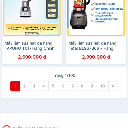
Máy làm sữa hạt đa năng
Máy làm sữa hạt đa năng
TAPUHO T01- Hàng Chính
Tefal BL967B66 - Hàng
Hãng
chính hãng
2.690.000 đ
2.990.000 đ
Trang 1/100
1
2
3
4
5
6
7
8
9
10
»