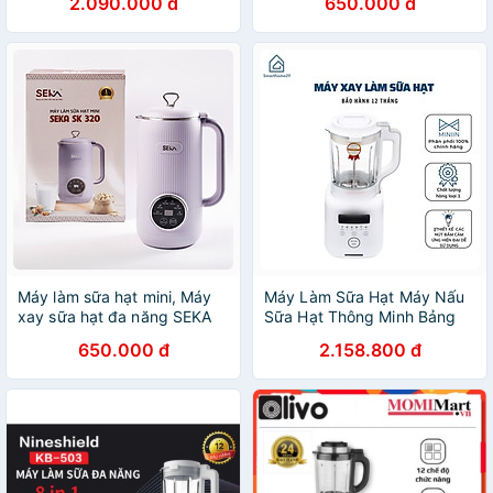
2.090.000 đ
650.000 đ
Máy làm sữa hạt mini, Máy
Máy Làm Sữa Hạt Máy Nấu
xay sữa hạt đa năng SEKA
Sữa Hạt Thông Minh Bảng
SK320 600ml công suất
điều khiển cảm ứng hiện đại
650.000 đ
2.158.800 đ
600W 5 chức năng bảo
- Hàng Chính Hãng
hành 12 tháng - Hàng chính
hãng