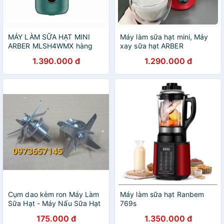
MÁY LÀM SỮA HẠT MINI
Máy làm sữa hạt mini, Máy
ARBER MLSH4WMX hàng
xay sữa hạt ARBER
Chính Hãng
MLSH4WMĐ dung tích
1.390.000 đ
1.290.000 đ
350ml màu đỏ - Hàng chính
hãng
Cụm dao kèm ron Máy Làm
Máy làm sữa hạt Ranbem
Sữa Hạt - Máy Nấu Sữa Hạt
769s
UNI
175.000 đ
1.350.000 đ