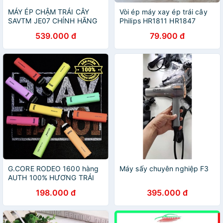
MÁY ÉP CHẬM TRÁI CÂY
Vòi ép máy xay ép trái cây
SAVTM JE07 CHÍNH HÃNG
Philips HR1811 HR1847
HR1848
539.000 đ
79.900 đ
G.CORE RODEO 1600 hàng
Máy sấy chuyên nghiệp F3
AUTH 100% HƯƠNG TRÁI
CÂY DÙNG 1 LẦN
198.000 đ
395.000 đ