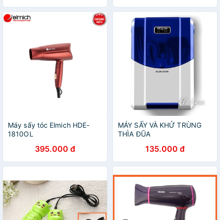
Máy sấy tóc Elmich HDE-
MÁY SẤY VÀ KHỬ TRÙNG
1810OL
THÌA ĐŨA
395.000 đ
135.000 đ