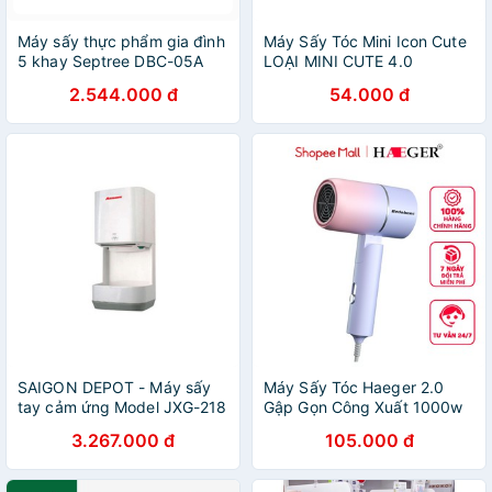
Máy sấy thực phẩm gia đình
Máy Sấy Tóc Mini Icon Cute
5 khay Septree DBC-05A
LOẠI MINI CUTE 4.0
hẹn giờ sấy khô tự ngắt,
2.544.000 đ
54.000 đ
hàng chính hãng
SAIGON DEPOT - Máy sấy
Máy Sấy Tóc Haeger 2.0
tay cảm ứng Model JXG-218
Gập Gọn Công Xuất 1000w
3.267.000 đ
105.000 đ