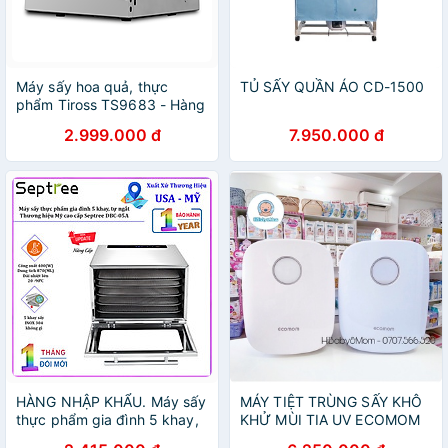
Máy sấy hoa quả, thực
TỦ SẤY QUẦN ÁO CD-1500
phẩm Tiross TS9683 - Hàng
chính hãng
2.999.000 đ
7.950.000 đ
HÀNG NHẬP KHẨU. Máy sấy
MÁY TIỆT TRÙNG SẤY KHÔ
thực phẩm gia đình 5 khay,
KHỬ MÙI TIA UV ECOMOM
hẹn giờ sấy khô tự ngắt.
[ECO-202]