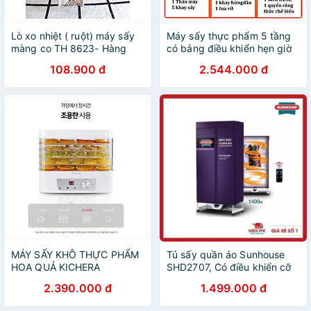
Lò xo nhiệt ( ruột) máy sấy
Máy sấy thực phẩm 5 tầng
màng co TH 8623- Hàng
có bảng điều khiển hẹn giờ
nhập khẩu
sấy khô tự ngắt thương hiệu
108.900 đ
2.544.000 đ
Mỹ cao cấp Septree DBC-
05A - Hàng Chính Hãng
MÁY SẤY KHÔ THỰC PHẨM
Tủ sấy quần áo Sunhouse
HOA QUẢ KICHERA
SHD2707, Có điều khiển cỡ
KIC_FD01 HÀN QUỐC Hàng
lớn mẫu mới nhất, Công suất
2.390.000 đ
1.499.000 đ
chính hãng
1400W, Sấy tối đa 15 kg