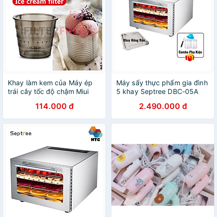
Khay làm kem của Máy ép
Máy sấy thực phẩm gia đình
trái cây tốc độ chậm Miui
5 khay Septree DBC-05A
JE-B03B, B01B, JE-B02B ,
hẹn giờ sấy khô tự ngắt,
114.000 đ
2.490.000 đ
JE-B05B, XKJ-03B, B01B
hàng chính hãng
mã B11 - Hàng Nhập Khẩu