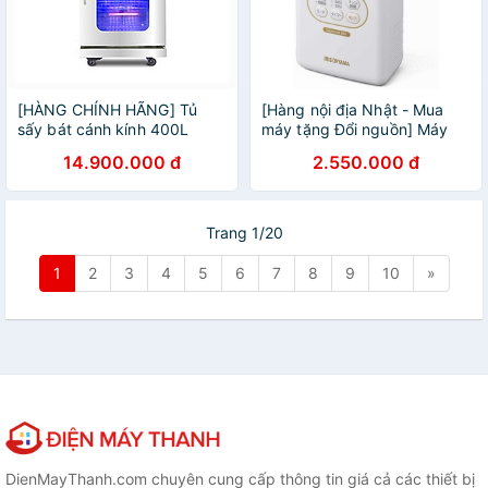
[HÀNG CHÍNH HÃNG] Tủ
[Hàng nội địa Nhật - Mua
sấy bát cánh kính 400L
máy tặng Đổi nguồn] Máy
sấy giày, khử mùi Iris
14.900.000 đ
2.550.000 đ
Ohyama màu trắng
Trang 1/20
1
2
3
4
5
6
7
8
9
10
»
DienMayThanh.com chuyên cung cấp thông tin giá cả các thiết bị