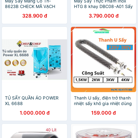
Máy Sấy Màng Co Th-
Máy Sấy Thực Phẩm Inox
8623B CHECK MÃ VẠCH
HTG 8 khay DBC08-A01 Sấy
HÀNG CHÍNH HÃNG
Khô Hoa Quả, Thịt, Đồ Ăn,
328.900 đ
3.790.000 đ
Tia UV Khử Khuẩn, Hẹn Giờ,
Hàng Chính Hãng
TỦ SẤY QUẦN ÁO POWER
Thanh U sấy, điện trở thanh
XL 6688
nhiệt sấy khô gia nhiệt dùng
điện 220V/380V công suất
1.000.000 đ
159.000 đ
1,5KW-4KW