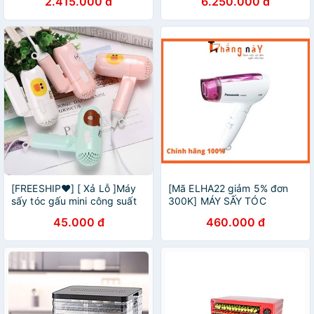
2.415.000 đ
6.250.000 đ
Thương hiệu Mỹ cao cấp
Septree DBC-05A
[FREESHIP❤️] [ Xả Lỗ ]Máy
[Mã ELHA22 giảm 5% đơn
sấy tóc gấu mini công suất
300K] MÁY SẤY TÓC
2400w
PANASONIC EH-ND21
45.000 đ
460.000 đ