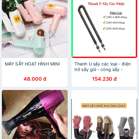
MÁY SẤY HOẠT HÌNH MINI
Thanh U sấy các loại - điện
trở sấy gió - còng sấy -
thanh nhiệt sấy khô - thanh
48.000 đ
154.230 đ
gia nhiệt