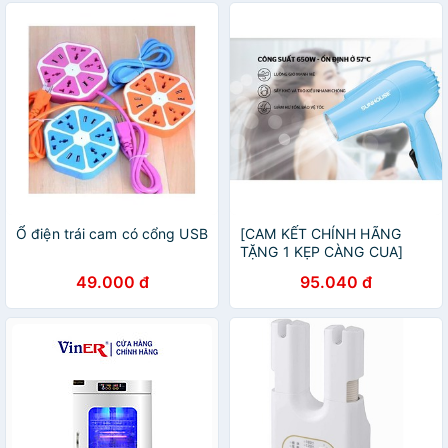
Ổ điện trái cam có cổng USB
[CAM KẾT CHÍNH HÃNG
TẶNG 1 KẸP CÀNG CUA]
Máy sấy tóc mini Sunhouse
49.000 đ
95.040 đ
SD2350