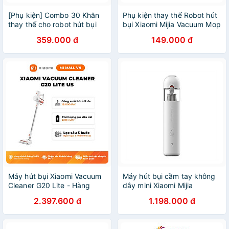
[Phụ kiện] Combo 30 Khăn
Phụ kiện thay thế Robot hút
thay thế cho robot hút bụi
bụi Xiaomi Mijia Vacuum Mop
Xiaomi Mi Robot Vacuum
- Hàng chính hãng
359.000 đ
149.000 đ
Mop Essential dùng 1 lần -
Hàng Chính hãng
Máy hút bụi Xiaomi Vacuum
Máy hút bụi cầm tay không
Cleaner G20 Lite - Hàng
dây mini Xiaomi Mijia
Chính Hãng
Vacuum Cleaner
2.397.600 đ
1.198.000 đ
SSXCQ01XY - Hàng Nhập
Khẩu