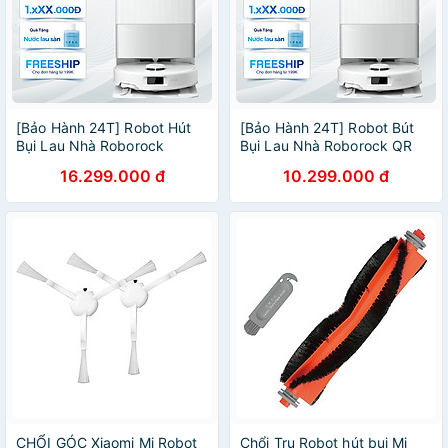
[Bảo Hành 24T] Robot Hút
[Bảo Hành 24T] Robot Bút
Bụi Lau Nhà Roborock
Bụi Lau Nhà Roborock QR
QRevo Edge 5V1 Lực Hút
798 Lực 10.000 Pa Chống
16.299.000 đ
10.299.000 đ
18.500 Pa - Hàng Chính
Rối - Hàng Chính Hãng
Hãng
CHỔI GÓC Xiaomi Mi Robot
Chổi Trụ Robot hút bụi Mi