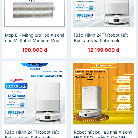
Mop E - Màng lưới lọc Xiaomi
[Bảo Hành 24T] Robot Hút
cho Mi Robot Vacuum Mop
Bụi Lau Nhà Roborock
Essential Filter BHR4248TY -
QRevo S Pro Lực Hút
190.000 đ
12.199.000 đ
Hàng chính hãng
18.500 Pa - Hàng Chính
Hãng
[Bảo Hành 24T] Robot Hút
Robot hút bụi lau nhà Xiaomi
Bụi Lau Nhà Roborock
H50 PRO - HÀNG CHÍNH