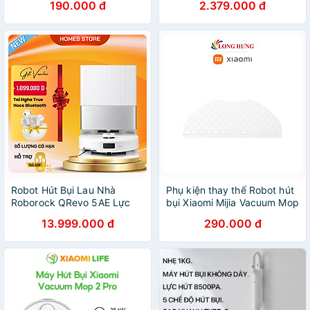
190.000 đ
2.379.000 đ
(BHR4247TY) - Hàng chính
hãng
Robot Hút Bụi Lau Nhà
Phụ kiện thay thế Robot hút
Roborock QRevo 5AE Lực
bụi Xiaomi Mijia Vacuum Mop
Hút 12.000 Pa - Hàng Chính
Essential - Hàng chính hãng
13.999.000 đ
290.000 đ
Hãng