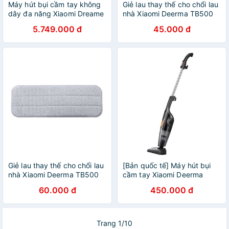
Máy hút bụi cầm tay không
Giẻ lau thay thế cho chổi lau
dây đa năng Xiaomi Dreame
nhà Xiaomi Deerma TB500
V9 / V10 / V11/ V12
5.749.000 đ
45.000 đ
Giẻ lau thay thế cho chổi lau
[Bản quốc tế] Máy hút bụi
nhà Xiaomi Deerma TB500
cầm tay Xiaomi Deerma
vải sợi carbon tái chế
DX115C/ DX118C
60.000 đ
450.000 đ
Trang 1/10