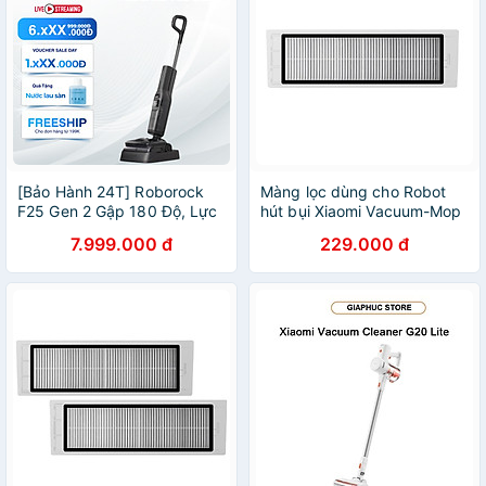
[Bảo Hành 24T] Roborock
Màng lọc dùng cho Robot
F25 Gen 2 Gập 180 Độ, Lực
hút bụi Xiaomi Vacuum-Mop
20.000Pa Máy Hút Bụi Lau
2 Ultra Filter - Hàng Chính
7.999.000 đ
229.000 đ
Nhà - Chính Hãng
Hãng