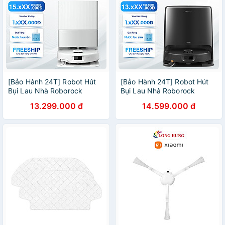
[Bảo Hành 24T] Robot Hút
[Bảo Hành 24T] Robot Hút
Bụi Lau Nhà Roborock
Bụi Lau Nhà Roborock
QRevo 5AE Lực Hút 12.000
QRevo 2 Pro Tự Vệ Sinh
13.299.000 đ
14.599.000 đ
Pa - Hàng Chính Hãng
Khay Lực Hút 25.000 Pa -
Hàng Chính Hãng