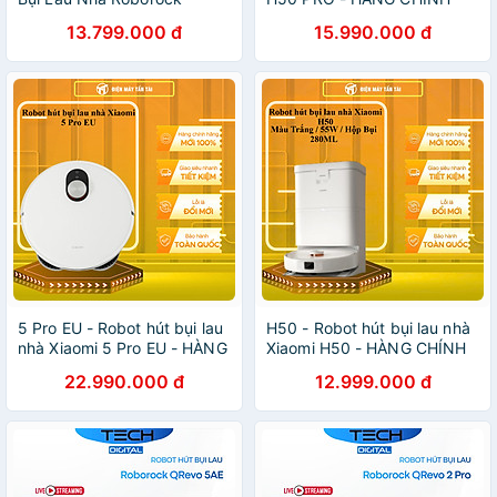
QRevo C Pro Lực Hút
HÃNG - CHỈ GIAO HCM
13.799.000 đ
15.990.000 đ
18.500 Pa, Lau Sát Cạnh -
Chính Hãng
5 Pro EU - Robot hút bụi lau
H50 - Robot hút bụi lau nhà
nhà Xiaomi 5 Pro EU - HÀNG
Xiaomi H50 - HÀNG CHÍNH
CHÍNH HÃNG - GIAO HCM
HÃNG - GIAO HCM
22.990.000 đ
12.999.000 đ