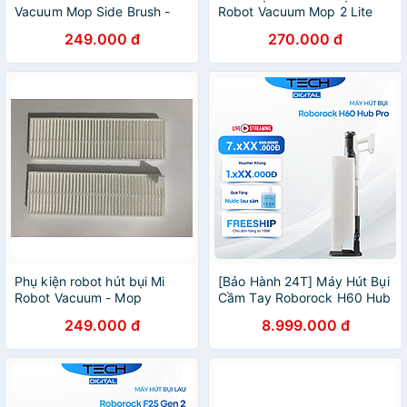
Vacuum Mop Side Brush -
Robot Vacuum Mop 2 Lite
Hàng Chính Hãng
Brush - Hàng Chính Hãng
249.000 đ
270.000 đ
Phụ kiện robot hút bụi Mi
[Bảo Hành 24T] Máy Hút Bụi
Robot Vacuum - Mop
Cầm Tay Roborock H60 Hub
ESSENTIAL Filter (màng lọc
Pro Gom Rác Tự Động –
249.000 đ
8.999.000 đ
HEPA) - Hàng chính hãng
Hàng Chính Hãng