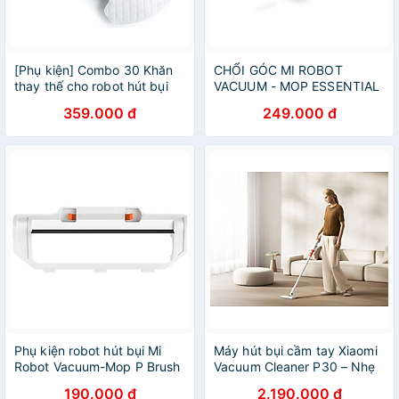
[Phụ kiện] Combo 30 Khăn
CHỔI GÓC MI ROBOT
thay thế cho robot hút bụi
VACUUM - MOP ESSENTIAL
Xiaomi Mi Vacuum Mop P
SIDE BRUSH (BHR4246TY) -
359.000 đ
249.000 đ
Disposable Mop Pad, Mop
Hàng chính hãng
Pro dùng 1 lần - Hàng Chính
hãng
Phụ kiện robot hút bụi Mi
Máy hút bụi cầm tay Xiaomi
Robot Vacuum-Mop P Brush
Vacuum Cleaner P30 – Nhẹ
Cover (Nắp giữ chổi quét) -
– Mạnh – Đa năng -
190.000 đ
2.190.000 đ
Hàng chính hãng
GiaPhucStore | Hàng Chính