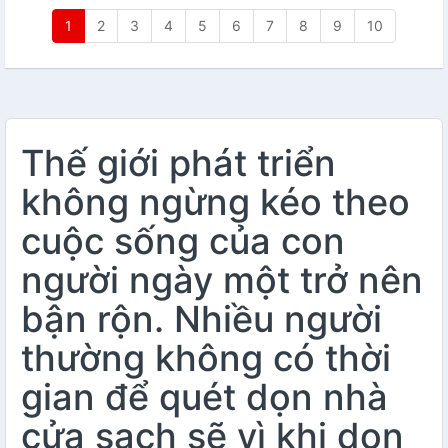
1
2
3
4
5
6
7
8
9
10
Thế giới phát triển
không ngừng kéo theo
cuộc sống của con
người ngày một trở nên
bận rộn. Nhiều người
thường không có thời
gian để quét dọn nhà
cửa sạch sẽ vì khi dọn