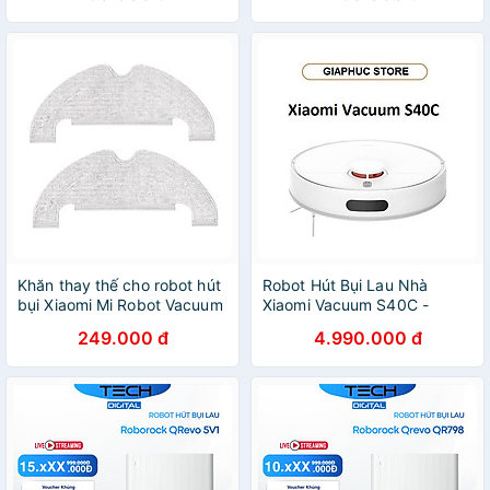
Hãng
Khăn thay thế cho robot hút
Robot Hút Bụi Lau Nhà
bụi Xiaomi Mi Robot Vacuum
Xiaomi Vacuum S40C -
Mop 2 Ultra - Mop Pad EU
GiaPhucStore | Hàng Chính
249.000 đ
4.990.000 đ
BHR5330TY - Hàng Chính
Hãng
Hãng