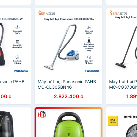
asonic PAHB-
Máy hút bụi Panasonic PAHB-
Máy hút bụi 
9
MC-CL305BN46
MC-CG370G
000 đ
2.822.400 đ
1.89