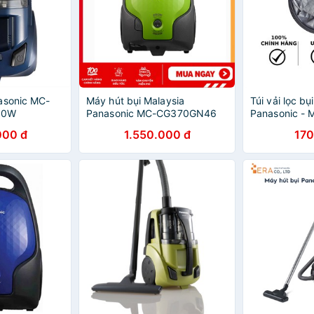
asonic MC-
Máy hút bụi Malaysia
Túi vải lọc bụ
00W
Panasonic MC-CG370GN46
Panasonic -
000 đ
1.550.000 đ
170