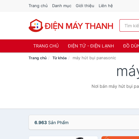
Trang chủ
Danh mục
Giới thiệu
Liên hệ
TRANG CHỦ
ĐIỆN TỬ - ĐIỆN LẠNH
ĐỒ DÙ
máy hút bụi panasonic
Trang chủ
Từ khóa
máy
Nơi bán máy hút bụi pa
6.963
Sản Phẩm