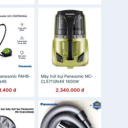
Panasonic PAHB-
Máy hút bụi Panasonic MC-
N46
CL571GN49 1600W
1.400 đ
2.340.000 đ