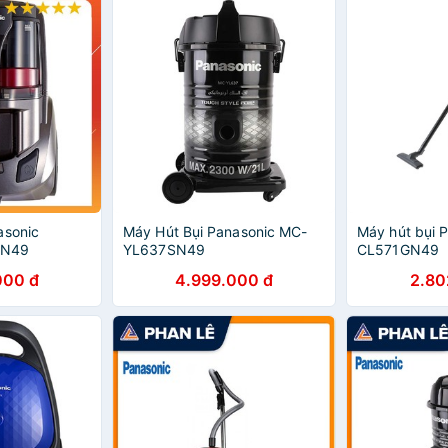
asonic
Máy Hút Bụi Panasonic MC-
Máy hút bụi 
HN49
YL637SN49
CL571GN49
000 đ
4.999.000 đ
2.80