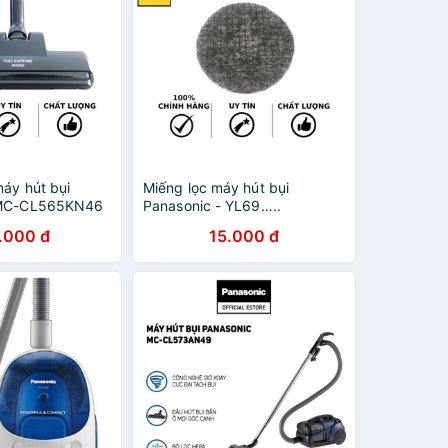
máy hút bụi
Miếng lọc máy hút bụi
 MC-CL565KN46
Panasonic - YL69…..
.000 đ
15.000 đ