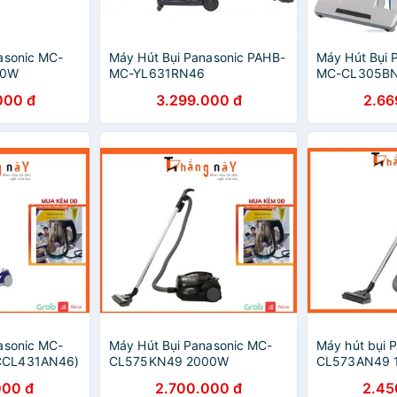
asonic MC-
Máy Hút Bụi Panasonic PAHB-
Máy Hút Bụi 
00W
MC-YL631RN46
MC-CL305B
000 đ
3.299.000 đ
2.66
asonic MC-
Máy Hút Bụi Panasonic MC-
Máy hút bụi 
CCL431AN46)
CL575KN49 2000W
CL573AN49 
000 đ
2.700.000 đ
2.45