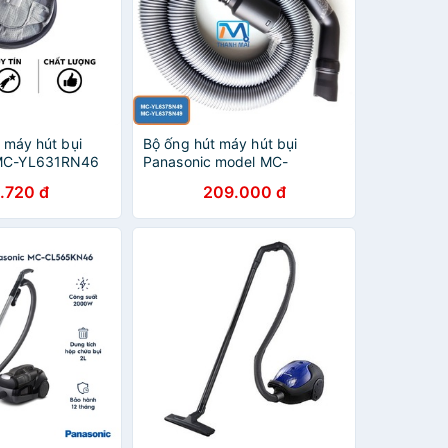
i máy hút bụi
Bộ ống hút máy hút bụi
 MC-YL631RN46
Panasonic model MC-
YL637SN49
.720 đ
209.000 đ