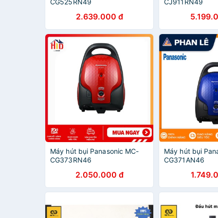
CG525RN49
CJ911RN49
2.639.000 đ
5.199.
Máy hút bụi Panasonic MC-
Máy hút bụi Pan
CG373RN46
CG371AN46
2.050.000 đ
1.749.