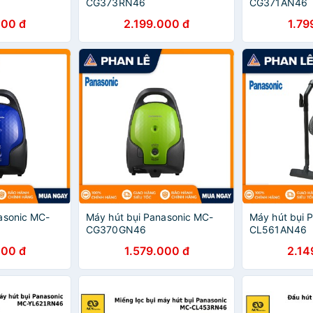
CG373RN46
CG371AN46
000 đ
2.199.000 đ
1.79
asonic MC-
Máy hút bụi Panasonic MC-
Máy hút bụi 
CG370GN46
CL561AN46
000 đ
1.579.000 đ
2.14