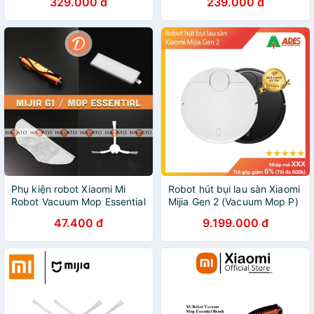
329.000 đ
239.000 đ
STYJ02YM Mop P
Brush BHR4246TY - Chính
hãng
Phụ kiện robot Xiaomi Mi
Robot hút bụi lau sàn Xiaomi
Robot Vacuum Mop Essential
Mijia Gen 2 (Vacuum Mop P)
SKV4136GL, lọc hepa , chổi
| BẢO HÀNH CHÍNH HÃNG |
47.400 đ
9.199.000 đ
quét , giẻ lau mijia G1
GIÁ RẺ BẤT NGỜ