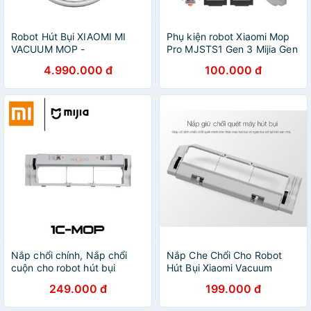
Robot Hút Bụi XIAOMI MI
Phụ kiện robot Xiaomi Mop
VACUUM MOP -
Pro MJSTS1 Gen 3 Mijia Gen
SKV4093GL Chính hãng
3 Vacuum Mop Pro
4.990.000 đ
100.000 đ
Nắp chổi chính, Nắp chổi
Nắp Che Chổi Cho Robot
cuộn cho robot hút bụi
Hút Bụi Xiaomi Vacuum
Xiaomi 1C/Mop [Cao Cấp]
249.000 đ
199.000 đ