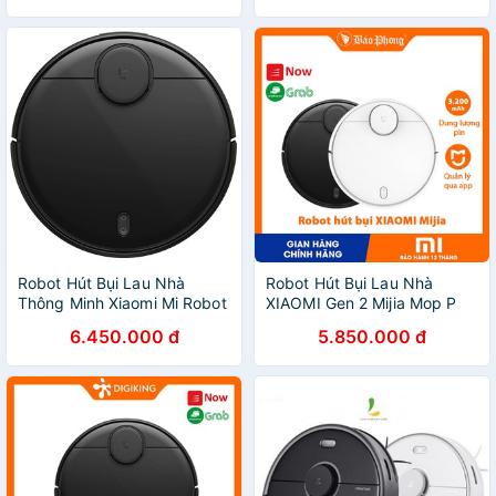
cạnh
Robot Hút Bụi Lau Nhà
Robot Hút Bụi Lau Nhà
Thông Minh Xiaomi Mi Robot
XIAOMI Gen 2 Mijia Mop P
Vacuum-Mop P SKV4109GL
STYJ02YM sweeping
6.450.000 đ
5.850.000 đ
vacuum