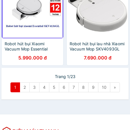
Robot hút bụi Xiaomi
Robot hút bụi lau nhà Xiaomi
Vacuum Mop Essential
Vacuum Mop SKV4093GL
SKV4136GL MJSTG1 - Hàng
Hàng Chính Hãng
5.990.000 đ
7.690.000 đ
chính hãng
Trang 1/23
1
2
3
4
5
6
7
8
9
10
»