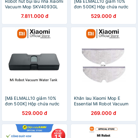
Robot hút bụi lau nhà Xiaomi
[Mã ELMALL10 giảm 10%
Vacuum Mop SKV4093GL
đơn 500K] Hộp chứa nước
thay thế cho Robot hút bụi
7.811.000 đ
529.000 đ
lau nhà Xiaomi Vacuum Mop
P
[Mã ELMALL10 giảm 10%
Khăn lau Xiaomi Mop E
đơn 500K] Hộp chứa nước
Essential Mi Robot Vacuum
thay thế cho Robot hút bụi
Mop Pad - Hàng Chính hãng
529.000 đ
269.000 đ
lau nhà Xiaomi Vacuum Mop
P