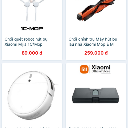
Chổi quét robot hút bụi
Chổi chính trụ Máy hút bụi
Xiaomi Mijia 1C/Mop
lau nhà Xiaomi Mop E Mi
Robot Vacuum Essential
89.000 đ
259.000 đ
Brush BHR4247TY - Chính
hãng