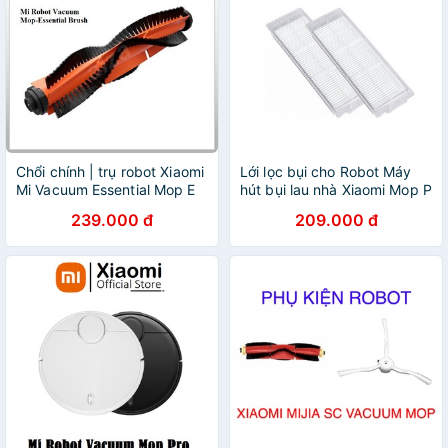
Chổi chính | trụ robot Xiaomi
Lới lọc bụi cho Robot Máy
Mi Vacuum Essential Mop E
hút bụi lau nhà Xiaomi Mop P
Brush BHR4247TY - Chính
Vacuum ( 2 cái)
239.000 đ
209.000 đ
hãng