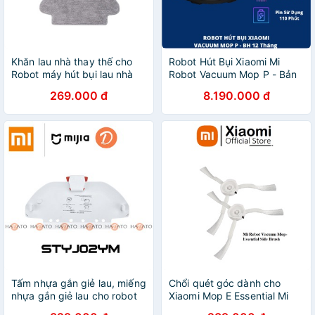
Khăn lau nhà thay thế cho
Robot Hút Bụi Xiaomi Mi
Robot máy hút bụi lau nhà
Robot Vacuum Mop P - Bản
Xiaomi Vacuum Mop P -
Quốc Tế - Hàng Chính Hãng
269.000 đ
8.190.000 đ
Chính hãng
- Phân Phối Bởi DIGIWORLD
Tấm nhựa gắn giẻ lau, miếng
Chổi quét góc dành cho
nhựa gắn giẻ lau cho robot
Xiaomi Mop E Essential Mi
hút bụi xiaomi mop P
Robot Vacuum Essential Side