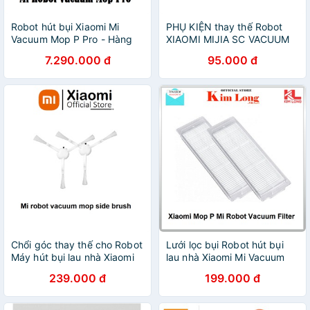
Robot hút bụi Xiaomi Mi
PHỤ KIỆN thay thế Robot
Vacuum Mop P Pro - Hàng
XIAOMI MIJIA SC VACUUM
chính hãng - Bảo hành 12
MOP - Chổi cạnh , Chổi
7.290.000 đ
95.000 đ
tháng.
chính - Phụ kiện Robot hút
bụi XIAOMI MIJIA MJSTP
Chổi góc thay thế cho Robot
Lưới lọc bụi Robot hút bụi
Máy hút bụi lau nhà Xiaomi
lau nhà Xiaomi Mi Vacuum
Vacuum Mop (1 Hộp 2 Chổi),
Mop P Pro Mi Robot Vacuum
239.000 đ
199.000 đ
SKV4127TY
Filter SKV4120TY ( 2 cái)