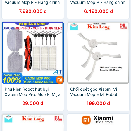
Vacuum Mop P - Hàng chính
Vacuum Mop P - Hàng chính
hãng - Bảo hành 12 tháng
hãng - Bảo hành 12 tháng
7.990.000 đ
6.490.000 đ
Phụ kiện Robot hút bụi
Chổi quét góc Xiaomi Mi
Xiaomi Mop Pro, Mop P, Mijia
Vacuum Mop E Mi Robot
Gen 2 - Màng lọc hepa,
Vacuum Essential Side
29.000 đ
199.000 đ
Khăn lau, Chổi giữa, Chổi
Brush, BHR4246TY - Chính
cạnh STYJ02YM
hãng