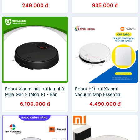
Mi Robot Mop Pad
STYJ02YM Mop P
249.000 đ
935.000 đ
BHR4250TY - Chính hãng
Robot Xiaomi hút bụi lau nhà
Robot hút bụi Xiaomi
Mijia Gen 2 (Mop P) - Bản
Vacuum Mop Essential
quốc tế
SKV4136GL MJSTG1 - Hàng
6.100.000 đ
4.490.000 đ
chính hãng