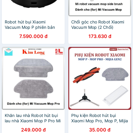
Robot hút bụi Xiaomi
Chổi góc cho Robot Xiaomi
Vacuum Mop P phiên bản
Vacuum Mop (2 Chổi)
quốc tế
SKV4127TY - Hàng chính
7.590.000 đ
173.630 đ
hãng
Khăn lau nhà Robot hút bụi
Phụ kiện Robot hút bụi
lau nhà Xiaomi Mop P Pro Mi
Xiaomi Mop Pro, Mop P, Mijia
Vacuum Mop Pad,
Gen 2 - Màng lọc hepa,
249.000 đ
35.000 đ
SKV4123TY
Khăn lau, Chổi giữa, Chổi