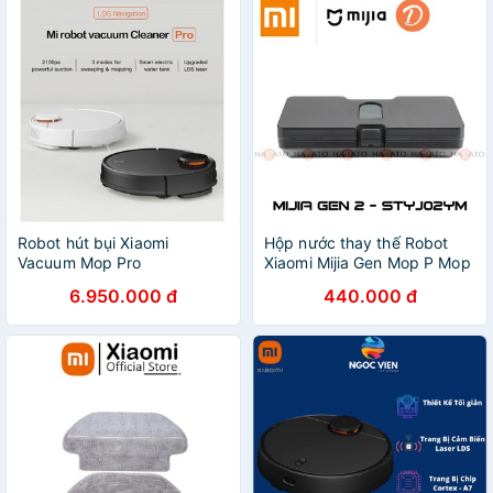
Robot hút bụi Xiaomi
Hộp nước thay thế Robot
Vacuum Mop Pro
Xiaomi Mijia Gen Mop P Mop
Pro STYJ02YM
6.950.000 đ
440.000 đ