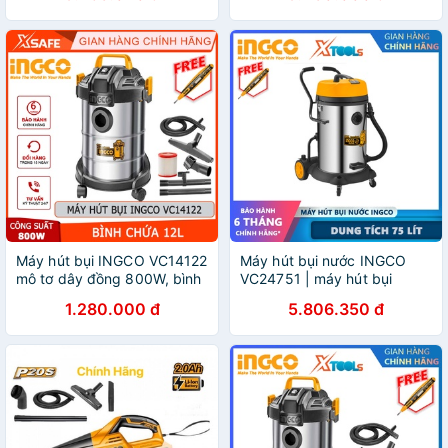
dây cáp 5.5m, kèm phụ kiện
Máy hút bụi INGCO VC14122
Máy hút bụi nước INGCO
mô tơ dây đồng 800W, bình
VC24751 | máy hút bụi
chứa kim loại dung tích 12L,
1200W
1.280.000 đ
5.806.350 đ
ống ruột gà 1.5m, dây nguồn
2.3m