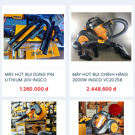
MÁY HÚT BỤI DÙNG PIN
MÁY HÚT BỤI CHÍNH HÃNG
LITHIUM 20V INGCO
2000W INGCO VC20258
CVLI2001 - HÀNG CHÍNH
1.260.000 đ
2.448.600 đ
HÃNG