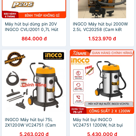
Máy hút bụi dùng pin 20V
INGCO Máy hút bụi 2000W
INGCO CVLI2001 0,7L Hút
2.5L VC20258 (Cam kết
bụi cầm tay bình chứa thép
Chính Hãng 100%)
864.000 đ
1.523.970 đ
không gỉ, kèm 1 ống mềm, 1
bàn chải sàn
INGCO Máy hút bụi 75L
Máy hút bụi INGCO
2X1200W VC24751 (Cam
VC24751 1200W, hút bụi
kết Chính Hãng 100%)
khô và ướt, dung tích 75L,
5.263.020 đ
5.430.000 đ
bình chứa thép không gỉ,