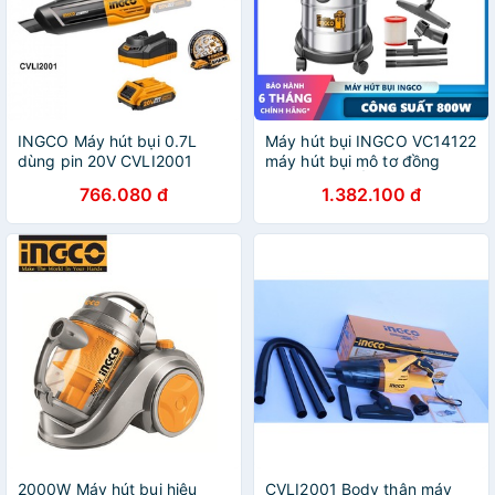
INGCO Máy hút bụi 0.7L
Máy hút bụi INGCO VC14122
dùng pin 20V CVLI2001
máy hút bụi mô tơ đồng
(Cam kết Chính Hãng 100%)
800W, Kèm Ống ruột gà
766.080 đ
1.382.100 đ
1.5m, 3 đoạn ống nối, Cục
lọc HEPA hút bụi, đất c
2000W Máy hút bụi hiệu
CVLI2001 Body thân máy