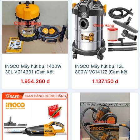
INGCO Máy hút bụi 1400W
INGCO Máy hút bụi 12L
30L VC14301 (Cam kết
800W VC14122 (Cam kết
Chính Hãng 100%)
Chính Hãng 100%)
1.954.260 đ
1.137.150 đ