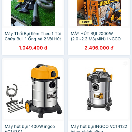
Máy Thổi Bụi Kèm Theo 1 Túi
MÁY HÚT BỤI 2000W
Chứa Bụi, 1 Ống Và 2 Vòi Hút
(2.0~2.3 M3/MIN) INGCO
INGCO AB8008 (800W)
VC20258 - HÀNG CHÍNH
1.049.400 đ
2.496.000 đ
HÃNG
Máy hút bụi 1400W ingco
Máy hút bụi INGCO VC14122
VC14301
hàng chính hãng