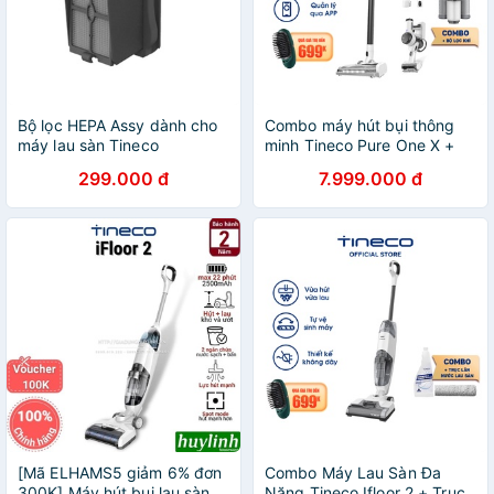
Bộ lọc HEPA Assy dành cho
Combo máy hút bụi thông
máy lau sàn Tineco
minh Tineco Pure One X +
Bộ lọc khí - (Chính hãng từ
299.000 đ
7.999.000 đ
Tineco Việt Nam)
[Mã ELHAMS5 giảm 6% đơn
Combo Máy Lau Sàn Đa
300K] Máy hút bụi lau sàn
Năng Tineco Ifloor 2 + Trục