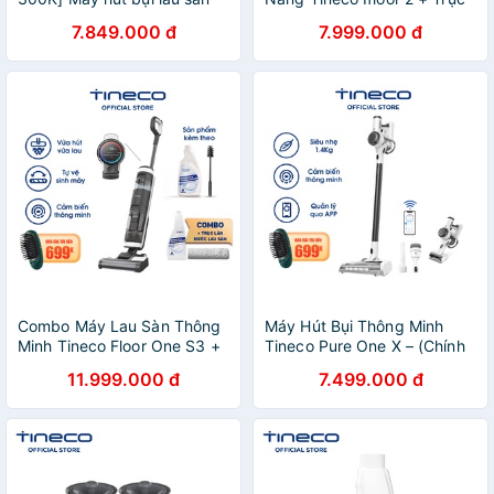
dùng pin Tineco iFloor 2 -
Lăn + Nước Lau Sàn (Chính
7.849.000 đ
7.999.000 đ
Chính hãng
hãng từ Tineco Việt Nam)
Combo Máy Lau Sàn Thông
Máy Hút Bụi Thông Minh
Minh Tineco Floor One S3 +
Tineco Pure One X – (Chính
Trục Lăn + Nước lau sàn
Hãng Từ Tineco Việt Nam)
11.999.000 đ
7.499.000 đ