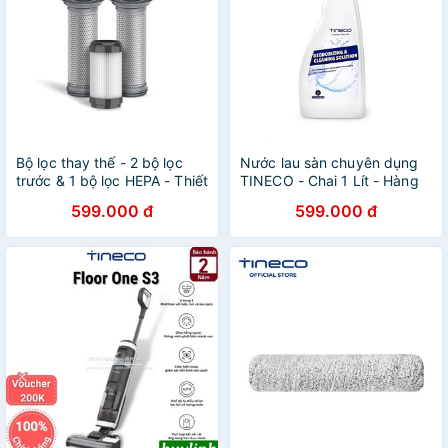
Bộ lọc thay thế - 2 bộ lọc
Nước lau sàn chuyên dụng
trước & 1 bộ lọc HEPA - Thiết
TINECO - Chai 1 Lít - Hàng
kế dành riêng cho dòng sản
chính hãng, dành riêng cho
599.000 đ
599.000 đ
phẩm PURE ONE Tineco
các sản phẩm máy lau sàn
TINECO