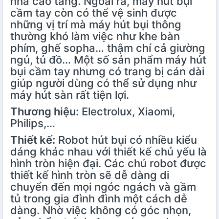
nhà cao tầng. Ngoài ra, máy hút bụi
cầm tay còn có thể vệ sinh được
những vị trí mà máy hút bụi thông
thường khó làm việc như khe bàn
phím, ghế sopha… thậm chí cả giường
ngủ, tủ đồ… Một số sản phẩm máy hút
bụi cầm tay nhưng có trang bị cán dài
giúp người dùng có thể sử dụng như
máy hút sàn rất tiện lợi.
Thương hiệu:
Electrolux, Xiaomi,
Philips,…
Thiết kế:
Robot hút bụi
có nhiều kiểu
dáng khác nhau với thiết kế chủ yếu là
hình tròn hiện đại. Các chú robot được
thiết kế hình tròn sẽ dễ dàng di
chuyển đến mọi ngóc ngách và gầm
tủ trong gia đình đình một cách dễ
dàng. Nhờ việc không có góc nhọn,