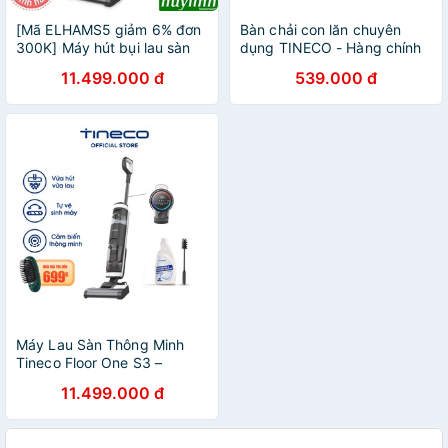
[Mã ELHAMS5 giảm 6% đơn
Bàn chải con lăn chuyên
300K] Máy hút bụi lau sàn
dụng TINECO - Hàng chính
thông minh dùng pin Tineco
hãng, Phụ kiện dành riêng
11.499.000 đ
539.000 đ
Floor One S3 - Chính hãng
cho các sản phẩm máy lau
sàn TINECO
Máy Lau Sàn Thông Minh
Tineco Floor One S3 –
(Chính Hãng Từ Tineco Việt
11.499.000 đ
Nam)