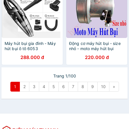
Máy hút bụi gia đình - Máy
Động cơ máy hút bụi - size
hút bụi ô tô 6053
nhỏ - moto máy hút bụi
288.000 đ
220.000 đ
Trang 1/100
1
2
3
4
5
6
7
8
9
10
»