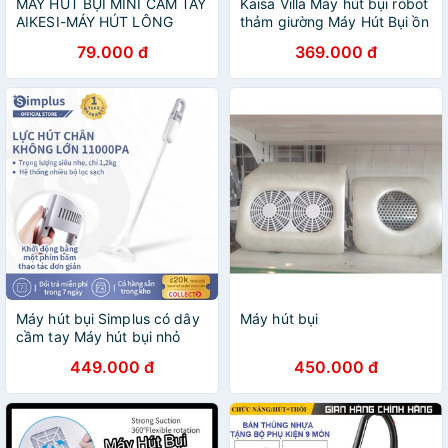
MÁY HÚT BỤI MINI CẦM TAY
Kaisa Villa Máy hút bụi robot
AIKESI-MÁY HÚT LÔNG
thảm giường Máy Hút Bụi ồn
CHÓ MÈO,MÁY HÚT BỤI Ô
thấp hút chó mèo Máy hút
79.000 đ
369.000 đ
TÔ, MÁY HÚT BỤI GIA ĐÌNH
bụi lau nhà
Máy hút bụi Simplus có dây
Máy hút bụi
cầm tay Máy hút bụi nhỏ
11000Pa Máy hút bụi công
449.000 đ
450.000 đ
suất cao hút cao