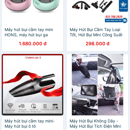
Máy hút bụi cầm tay mini
Máy Hút Bụi Cầm Tay Loại
HONS, máy hút bụi ga
Tốt, Hút Bụi Mini Công Suất
giường nệm, hút bụi HONS
Lớn, Máy hút bụi 0.6L (3C)
1.680.000 đ
298.000 đ
2100
Công Suất Hút Bụi 600W
Máy hút bụi cầm tay mini-
Máy Hút Bụi Không Dây -
Máy hút bụi ô tô
Máy Hút Bụi Tích Điện Mini