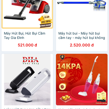
Máy Hút Bụi, Hút Bụi Cầm
Máy hút bui - Máy hút bụi
Tay Gia Đình
cầm tay - máy hút bụi không
dây - Máy hút bụi cầm tay
521.000 đ
2.520.000 đ
Cleanmaxx UVC của Đức