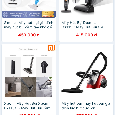
Simplus Máy hút bụi gia đình
Máy Hút Bụi Deerma
máy hút bụi cầm tay nhỏ để
DX115C Máy Hút Bụi Gia
bàn máy hút bụi máy hút bụi
Đình siêu Tiện Dụng hút tóc
459.000 đ
415.000 đ
khô và ướt sáng tạo
hút bụi sạch sẽ
Xiaomi Máy Hút Bụi Xiaomi
Máy hút bụi, máy hút bụi gia
Dx115C - Máy Hút Bụi Cầm
đình lực hút cực lớn
Tay Dx115-MÁY HÚT BỤI
24000pa