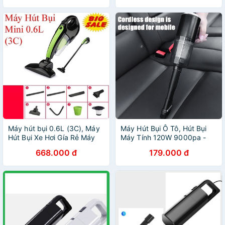
Máy hút bụi 0.6L (3C), Máy
Máy Hút Bụi Ô Tô, Hút Bụi
Hút Bụi Xe Hơi Gía Rẻ Máy
Máy Tính 120W 9000pa -
Hút Bụi Mini 0.6L (3C) , Máy
Máy Hút Bụi Mini
668.000 đ
179.000 đ
Hút Bụi gia đình , Hút Bụi
Cực Nhanh