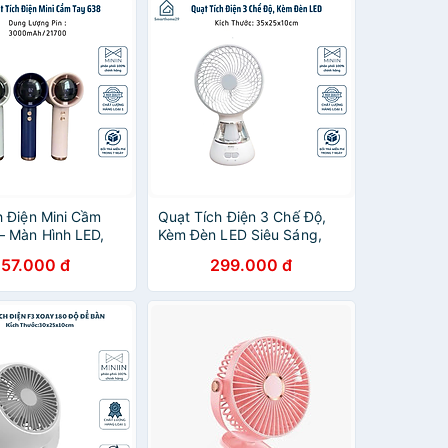
h Điện Mini Cầm
Quạt Tích Điện 3 Chế Độ,
– Màn Hình LED,
Kèm Đèn LED Siêu Sáng,
ộ Gió, Pin
Pin Dùng 3-5h Tùy Tốc Độ -
157.000 đ
299.000 đ
 Siêu Mát - HÀNG
HÀNG CHÍNH HÃNG MINIIN
ÃNG MINIIN