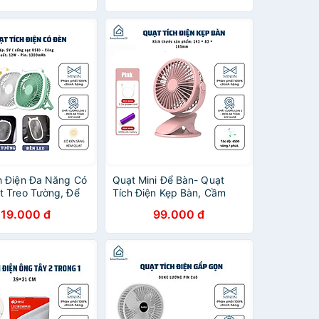
NIIN
MINIIN
h Điện Đa Năng Có
Quạt Mini Để Bàn- Quạt
t Treo Tường, Để
Tích Điện Kẹp Bàn, Cầm
 Đèn Ngủ 3 In 1,
Tay, Xoay 720 Độ Tiện Ích -
119.000 đ
99.000 đ
 Tay Tích Hợp
HÀNG CHÍNH HÃNG MINIIN
Pin 1300mAh -
ÍNH HÃNG MINIIN