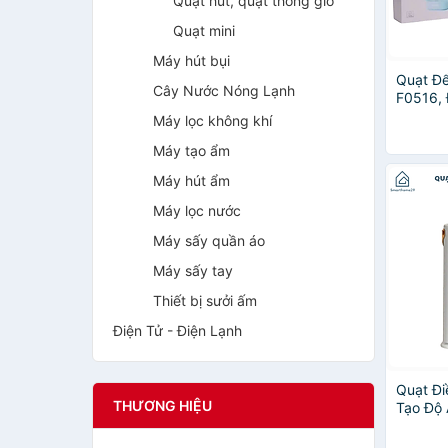
Quạt hút, quạt thông gió
Quạt mini
Máy hút bụi
Quạt Để
Cây Nước Nóng Lạnh
F0516, 
Công Su
Máy lọc không khí
HÀNG C
Máy tạo ẩm
Máy hút ẩm
Máy lọc nước
Máy sấy quần áo
Máy sấy tay
Thiết bị sưởi ấm
Điện Tử - Điện Lạnh
Quạt Đi
THƯƠNG HIỆU
Tạo Độ
Làm Mát
4000mA