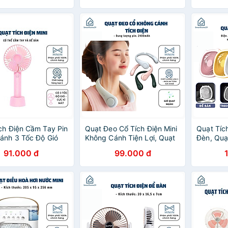
 CHÍNH HÃNG
HÃNG MI
ch Điện Cầm Tay Pin
Quạt Đeo Cổ Tích Điện Mini
Quạt Tíc
ánh 3 Tốc Độ Gió
Không Cánh Tiện Lợi, Quạt
Đèn, Quạ
ể Bàn, Quạt Để Bàn
Quàng Cổ 3 Cấp Độ, Kiểu
Bàn Kiêm
91.000 đ
99.000 đ
 USB Tiện Lợi -
Dáng Thể Thao, Sạc USB -
Quạt Cầm
HÍNH HÃNG MINIIN
HÀNG CHÍNH HÃNG MINIIN
Đèn Led 
HÀNG CH