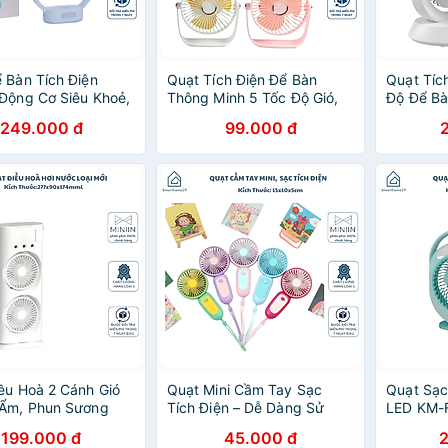
 Bàn Tích Điện
Quạt Tích Điện Để Bàn
Quạt Tíc
Động Cơ Siêu Khoẻ,
Thông Minh 5 Tốc Độ Gió,
Độ Để Bà
ất 12W, Chạy Êm -
Tích Hợp Đèn Ngủ, Siêu
Mini Sạc
249.000 đ
99.000 đ
HÍNH HÃNG MINIIN
Nhẹ, Tiết Kiệm Năng Lượng
CHÍNH H
- HÀNG CHÍNH HÃNG
MINIIN
ều Hoà 2 Cánh Gió
Quạt Mini Cầm Tay Sạc
Quạt Sạc
 Ẩm, Phun Sương
Tích Điện – Dễ Dàng Sử
LED KM-F
, Tích Điện
Dụng, Thiết Kế Nhỏ Gọn -
Điện Cầm
199.000 đ
45.000 đ
h, Đèn Ngủ Đa Sắc
HÀNG CHÍNH HÃNG MINIIN
Bàn Tiện