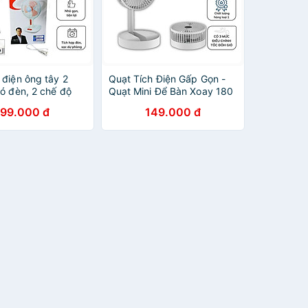
 điện ông tây 2
Quạt Tích Điện Gấp Gọn -
có đèn, 2 chế độ
Quạt Mini Để Bàn Xoay 180
m sạc dự phòng gấp
Độ, 3 Tốc Độ Gió, Cổng Sạc
199.000 đ
149.000 đ
ng Chính hãng
USB Có Thể Điều Chỉnh Độ
Giao màu ngẫu
Cao Siêu Tiện Lợi - HÀNG
CHÍNH HÃNG MINIIN