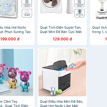
ều Hòa Hơi Nước
Quạt Tích Điện Super Fan,
Quạt tích
uạt Phun Sương Tạo
Quạt Mini Để Bàn Cực Mát
trong 1, 
 Mát Để Bàn, Hẹn
Để Bàn Làm Việc, Ô Tô Siêu
gió, kiê
199.000 đ
129.000 đ
ng Minh Tích Hợp
Tiện Lợi Có Thể Mang Đi -
gọn - Hà
ủ - HÀNG CHÍNH
HÀNG CHÍNH HÃNG MINIIN
MINIIN (
INIIN
nhiên)
ni Cầm Tay
Quạt Điều Hòa Mini Để Bàn,
ck, Quạt Tích Điện
Quạt Hơi Nước Làm Mát