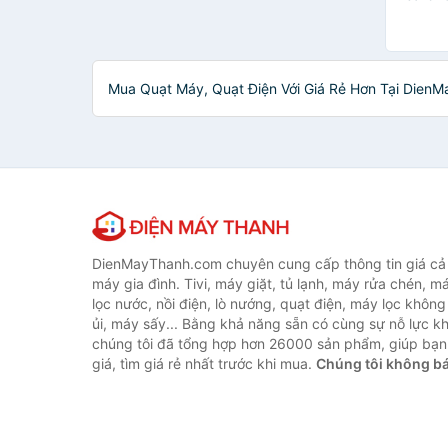
Mini Để
BONECO
Thương
Creen
Loại 1.
Dewalt
DREAMER
Mua Quạt Máy, Quạt Điện Với Giá Rẻ Hơn Tại DienM
Faco
Highgate
IRIS OHYAMA
IVV
Jindian
Jisulife
kalpen
locknlock
DienMayThanh.com chuyên cung cấp thông tin giá cả c
máy gia đình. Tivi, máy giặt, tủ lạnh, máy rửa chén, 
lọc nước, nồi điện, lò nướng, quạt điện, máy lọc không
ủi, máy sấy... Bằng khả năng sẵn có cùng sự nỗ lực 
chúng tôi đã tổng hợp hơn 26000 sản phẩm, giúp bạn
giá, tìm giá rẻ nhất trước khi mua.
Chúng tôi không b