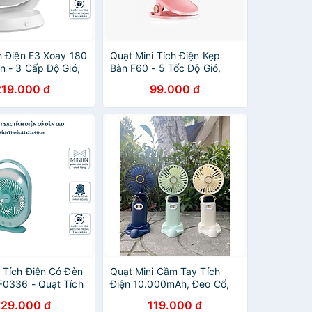
h Điện F3 Xoay 180
Quạt Mini Tích Điện Kẹp
n - 3 Cấp Độ Gió,
Bàn F60 - 5 Tốc Độ Gió,
 Type C - HÀNG
Xoay 720 Độ, Lồng Quạt
219.000 đ
99.000 đ
ÃNG MINIIN
15cm, Sạc Type C - HÀNG
CHÍNH HÃNG MINIIN
 Tích Điện Có Đèn
Quạt Mini Cầm Tay Tích
0336 - Quạt Tích
Điện 10.000mAh, Đeo Cổ,
 Tay Màu Xanh Để
Gấp Gọn, 5 Tốc Độ Gió Linh
229.000 đ
119.000 đ
 Lợi - HÀNG CHÍNH
Hoạt - HÀNG CHÍNH HÃNG