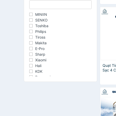
- HÀNG
MINIIN
MINIIN
SENKO
Toshiba
Philips
Tiross
Makita
E-Pro
Sharp
Xiaomi
Quạt Tí
Hali
Sạc 4 C
KDK
Có Đế Đ
Panasonic
Pin Sạc
Tefal
HÀNG C
ASIA
CATERPILLAR
Hitachi
Kangaroo
Lifan