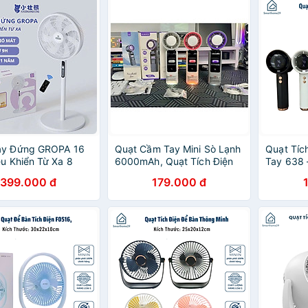
ây Đứng GROPA 16
Quạt Cầm Tay Mini Sò Lạnh
Quạt Tíc
ều Khiển Từ Xa 8
6000mAh, Quạt Tích Điện
Tay 638 
Gió Hẹn Giờ 8 Tiếng
Làm Mát Nhanh, Gấp Gọn,
100 Tốc Đ
399.000 đ
179.000 đ
 Tiết Kiệm Điện
Nhiều Tốc Độ Gió, Tặng Dây
4000mAh
HÀNG CHÍNH HÃNG
Đeo - HÀNG CHÍNH HÃNG
CHÍNH H
MINIIN