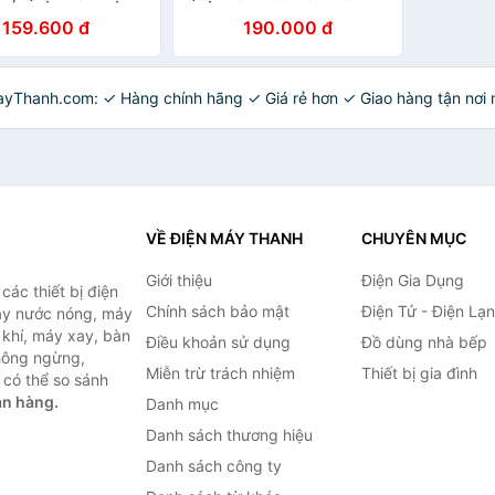
 Bàn Decor Siêu Dễ
Mùa Hè- Tiện Lợi - Hàng
159.600 đ
190.000 đ
 Có Sạc USB - Hàng
Chính Hãng MINIIN
 CHính Hãng MINIIN
ayThanh.com: ✓ Hàng chính hãng ✓ Giá rẻ hơn ✓ Giao hàng tận nơi 
VỀ ĐIỆN MÁY THANH
CHUYÊN MỤC
Giới thiệu
Điện Gia Dụng
ác thiết bị điện
Chính sách bảo mật
Điện Tử - Điện Lạ
máy nước nóng, máy
 khí, máy xay, bàn
Điều khoản sử dụng
Đồ dùng nhà bếp
không ngừng,
Miễn trừ trách nhiệm
Thiết bị gia đình
 có thể so sánh
án hàng.
Danh mục
Danh sách thương hiệu
Danh sách công ty