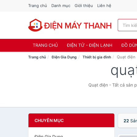
Trang chủ
Danh mục
Giới thiệu
Liên hệ
TRANG CHỦ
ĐIỆN TỬ - ĐIỆN LẠNH
ĐỒ DÙ
Quạt điện
Trang chủ
Điện Gia Dụng
Thiết bị gia đình
quạ
Quạt điện - Tất cả sản
CHUYÊN MỤC
22
Sản
Điện Gia Dụng