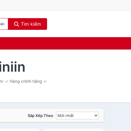
Tìm kiếm
iện
niin
om: ✓ Hàng chính hãng ✓
Sắp Xếp Theo