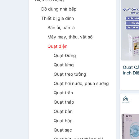
Đồ dùng nhà bếp
Thiết bị gia đình
Bàn ủi, bàn là
Máy may, thêu, vắt sổ
Quạt điện
Quạt Đứng
Quạt lửng
Quạt C
Inch Đi
Quạt treo tường
Cấp Độ 
Quạt hơi nước, phun sương
Siêu Êm
40W - 
Quạt trần
MINIIN
Quạt tháp
Quạt bàn
Quạt hộp
Quạt sạc