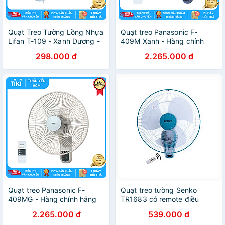
Quạt Treo Tường Lồng Nhựa
Quạt treo Panasonic F-
Lifan T-109 - Xanh Dương -
409M Xanh - Hàng chính
Hàng chính hãng
hãng
298.000 đ
2.265.000 đ
Quạt treo Panasonic F-
Quạt treo tường Senko
409MG - Hàng chính hãng
TR1683 có remote điều
khiển từ xa - Hàng chính
2.265.000 đ
539.000 đ
hãng - Được chọn màu