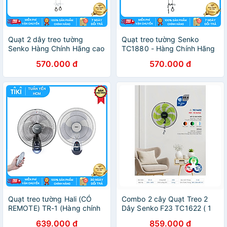
Quạt 2 dây treo tường
Quạt treo tường Senko
Senko Hàng Chính Hãng cao
TC1880 - Hàng Chính Hãng
cấp - TC1880
570.000 đ
570.000 đ
Quạt treo tường Hali (CÓ
Combo 2 cây Quạt Treo 2
REMOTE) TR-1 (Hàng chính
Dây Senko F23 TC1622 ( 1
hãng) - Màu xám
thùng / 2 cây ) - Màu ngẫu
639.000 đ
859.000 đ
nhiên - Hàng Chính Hãng