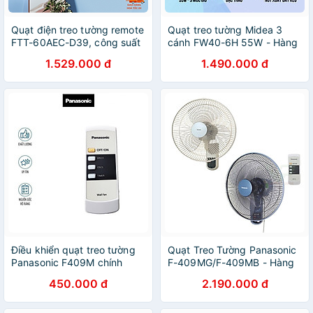
Quạt điện treo tường remote
Quạt treo tường Midea 3
FTT-60AEC-D39, công suất
cánh FW40-6H 55W - Hàng
60W, hoạt động êm ái, hẹn
Chính Hãng
1.529.000 đ
1.490.000 đ
giờ thông minh - hàng chính
hãng Bảo hành 2 năm
Điều khiển quạt treo tường
Quạt Treo Tường Panasonic
Panasonic F409M chính
F-409MG/F-409MB - Hàng
hãng (tặng kèm 2 Pin) -
Chính Hãng
450.000 đ
2.190.000 đ
Hàng chính hãng