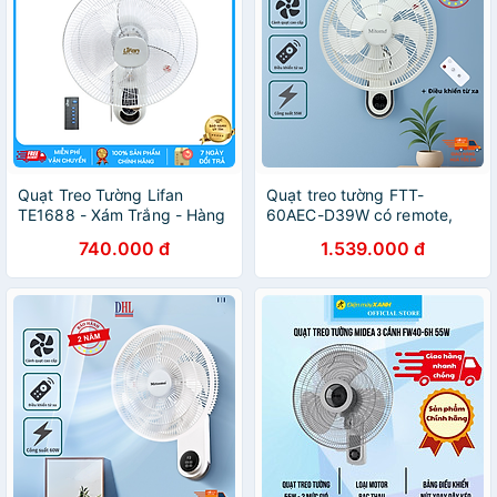
Quạt Treo Tường Lifan
Quạt treo tường FTT-
TE1688 - Xám Trắng - Hàng
60AEC-D39W có remote,
chính hãng
công suất 60W, hẹn giờ
740.000 đ
1.539.000 đ
thông minh lên đến 12 tiếng
- hàng chính hãng Bảo hành
2 năm