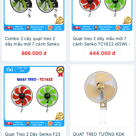
Combo 2 cây quạt treo 2
Quạt treo 2 dây mẫu mới 7
dây mẫu mới 7 cánh Senko
cánh Senko TC1622 (65W) -
TC1622 (65W) - Màu ngẫu
Màu ngẫu nhiên - Hàng
866.000 đ
444.000 đ
nhiên - Hàng chính hãng
chính hãng
Quạt Treo 2 Dây Senko F23
QUẠT TREO TƯỜNG KDK