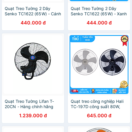
Quạt Treo Tường 2 Dây
Quạt Treo Tường 2 Dây
Senko TC1622 (65W) - Cánh
Senko TC1622 (65W) - Xanh
Cam - Hàng Chính Hãng
Lá - Hàng Chính Hãng
440.000 đ
444.000 đ
Quạt Treo Tường Lifan T-
Quạt treo công nghiệp Hali
20CN - Hàng chính hãng
TC-197D công suất 80W,
cánh quạt 45cm, 3 tốc độ
1.239.000 đ
645.000 đ
gió, động cơ êm ái - Hàng
chính hãng