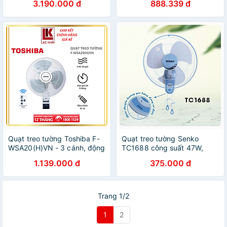
3.190.000 đ
888.339 đ
Quạt treo tường Toshiba F-
Quạt treo tường Senko
WSA20(H)VN - 3 cánh, động
TC1688 công suất 47W,
cơ bạc thau - 3 mức gió -
mẫu mới 2022 - Giao màu
1.139.000 đ
375.000 đ
Điều khiển từ xa - Hẹn giờ
ngẫu nhiên - Hàng chính
tắt - Hàng chính hãng, bảo
hãng
hành 12 tháng
Trang 1/2
1
2