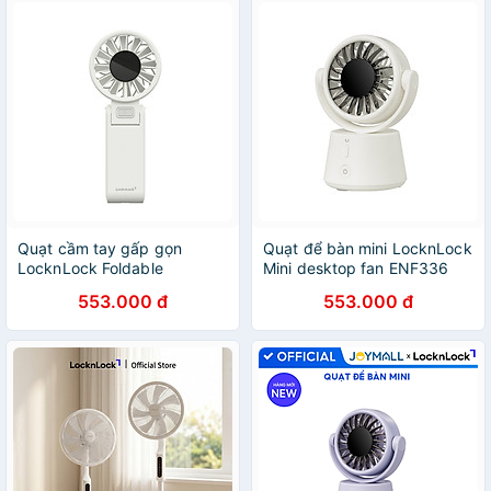
Quạt cầm tay gấp gọn
Quạt để bàn mini LocknLock
LocknLock Foldable
Mini desktop fan ENF336
handheld fan 2 Màu -
5V⎓2A, 3.3W, Li-ion 3.7V
553.000 đ
553.000 đ
ENF326 - Hàng chính hãng
3600mAh - Hàng chính
hãng