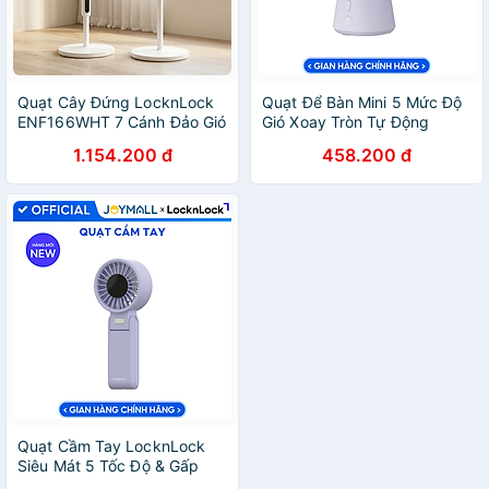
Quạt Cây Đứng LocknLock
Quạt Để Bàn Mini 5 Mức Độ
ENF166WHT 7 Cánh Đảo Gió
Gió Xoay Tròn Tự Động
Rộng, Hẹn Giờ, Kèm Điều
LocknLock Mini Desktop
1.154.200 đ
458.200 đ
Khiển Từ Xa, Hàng Chính
ENF336 2 Màu - Hàng Chính
Hãng - JoyMall
Hãng - JoyMall
Quạt Cầm Tay LocknLock
Siêu Mát 5 Tốc Độ & Gấp
Gọn Linh Hoạt 180 độ