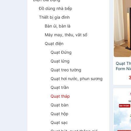
Đồ dùng nhà bếp
Thiết bị gia đình
Bàn ủi, bàn là
Máy may, thêu, vắt sổ
Quạt điện
Quạt Đứng
Quạt lửng
Quạt Th
Form Ni
Quạt treo tường
Tốc Độ 
Quạt hơi nước, phun sương
Sang Tr
Hàng C
Quạt trần
Quạt tháp
Quạt bàn
Quạt hộp
Quạt sạc