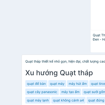
Quạt Th
Đen - H
Quạt tháp thiết kế nhỏ gọn, hiện đại, chất lượng 
Xu hướng Quạt tháp
quạt để bàn
quạt máy
máy hút ẩm
quạt tiro
quạt cây panasonic
máy tạo ẩm
quạt sưởi gố
quạt máy lạnh
quạt không cánh a4
quạt đứng