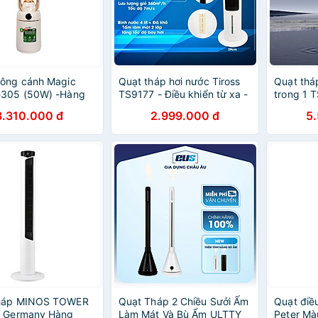
hông cánh Magic
Quạt tháp hơi nước Tiross
Quạt tháp
-305 (50W) -Hàng
TS9177 - Điều khiển từ xa -
trong 1 
ãng
Hàng chính hãng
từ xa - 
3.310.000 đ
2.999.000 đ
5
háp MINOS TOWER
Quạt Tháp 2 Chiều Sưởi Ấm
Quạt điề
n Germany Hàng
Làm Mát Và Bù Ẩm ULTTY
Peter Mà