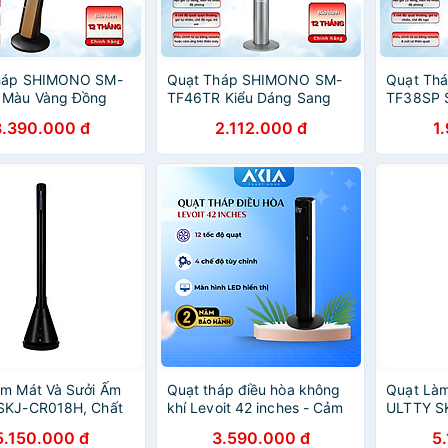
háp SHIMONO SM-
Quạt Tháp SHIMONO SM-
Quạt Th
 Màu Vàng Đồng
TF46TR Kiểu Dáng Sang
TF38SP 
 Có thể Nghiêng 10
Trọng Màn Hình Hiển Thị
Cấp Vận 
3.390.000 đ
2.112.000 đ
1
Hành Êm Ái BH 12
Nhiệt Độ Phòng BH 12
Kiệm Điệ
Hàng Chính Hãng
Tháng Hàng Chính Hãng
Hàng Ch
àm Mát Và Sưởi Ấm
Quạt tháp điều hòa không
Quạt Làm
SKJ-CR018H, Chất
khí Levoit 42 inches - Cảm
ULTTY S
ởi Gốm Ceramic
biến nhiệt độ, 12 tốc độ gió,
Liệu Sưở
5.150.000 đ
3.590.000 đ
5
Đốt Cháy Oxy,
Kèm điều khiển - Hàng
Không Đố