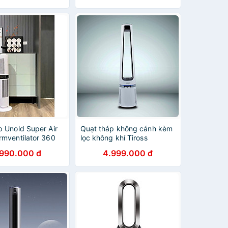
ô Da, Tự Động Tắt
Nhiệt - Màu Trắng -
ính Hãng
p Unold Super Air
Quạt tháp không cánh kèm
rmventilator 360
lọc không khí Tiross
ng 86130 Hàng
TS9176 - Hàng chính hãng
.990.000 đ
4.999.000 đ
ng