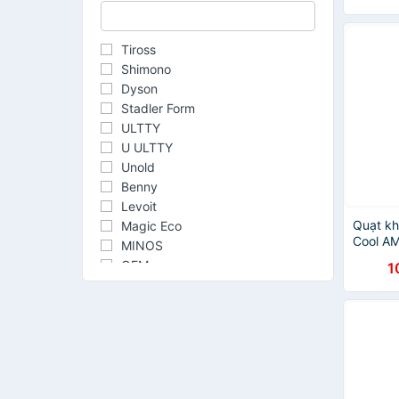
Không K
Khi Quá
Hàng C
Tiross
Shimono
Dyson
Stadler Form
ULTTY
U ULTTY
Unold
Benny
Levoit
Quạt k
Magic Eco
Cool A
MINOS
hãng
OEM
1
Philips