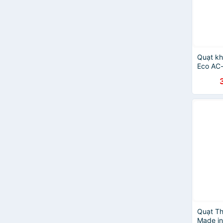
Quạt k
Eco AC
chính h
Quạt T
Made i