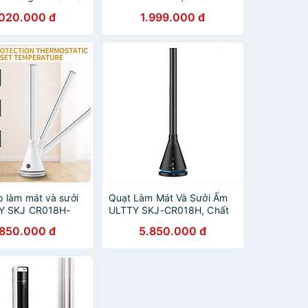
 Góc Quay Rộng,
Cương Cao Cấp, Màn Hình
.020.000 đ
1.999.000 đ
ng
Led Hiển Thị Nhiệt Độ
Phòng, Cao 117cm, BH 12
Tháng Hàng Chính Hãng
p làm mát và sưởi
Quạt Làm Mát Và Sưởi Ấm
Y SKJ CR018H-
ULTTY SKJ-CR018H, Chất
n xuất tại nhà
Liệu Sưởi Gốm Ceramic
.850.000 đ
5.850.000 đ
hất thế giới- Hàng
Không Đốt Cháy Oxy,
ng
Không Khô Da, Tự Động Tắt
Khi Quá Nhiệt - Màu Đen -
Hàng Chính Hãng