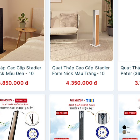
áp Cao Cấp Stadler
Quạt Tháp Cao Cấp Stadler
Quạt Thá
ck Màu Đen - 10
Form Nick Màu Trắng- 10
Peter (3
Gió, Siêu Êm Ái,
Tốc Độ Gió, Siêu Êm Ái,
3.850.000 đ
4.350.000 đ
3
ọng Chuẩn Thụy Sĩ,
Sang Trọng Chuẩn Thụy Sĩ,
hính Hãng
Hàng Chính Hãng