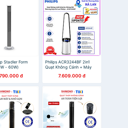
p Stadler Form
Philips ACR3244BF 2in1
6W - 60W)
Quạt Không Cánh + Máy
Lọc Không Khí Sang Trọng
.790.000 đ
7.609.000 đ
Cho Gia Đình. HÀNG CHÍNH
HÃNG