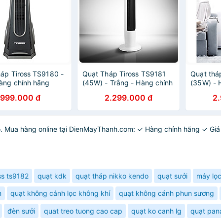
áp Tiross TS9180 -
Quạt Tháp Tiross TS9181
Quạt thá
àng chính hãng
(45W) - Trắng - Hàng chính
(35W) - 
hãng
999.000 đ
2.299.000 đ
2
cao. Mua hàng online tại DienMayThanh.com: ✓ Hàng chính hãng ✓ Giá
ss ts9182
quạt kdk
quạt tháp nikko kendo
quạt sưởi
máy lọc
m
quạt không cánh lọc không khí
quạt không cánh phun sương
đèn sưởi
quat treo tuong cao cap
quạt ko canh lg
quạt pan