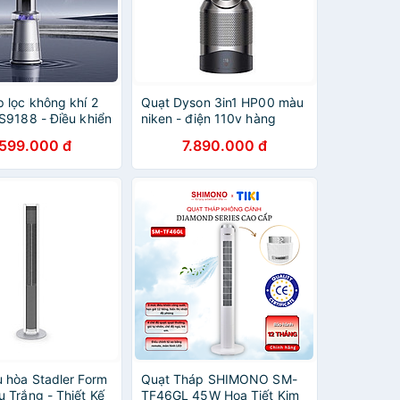
 lọc không khí 2
Quạt Dyson 3in1 HP00 màu
TS9188 - Điều khiển
niken - điện 110v hàng
Hàng chính hãng
Nhật Hàng chính hãng
.599.000 đ
7.890.000 đ
u hòa Stadler Form
Quạt Tháp SHIMONO SM-
u Trắng - Thiết Kế
TF46GL 45W Họa Tiết Kim