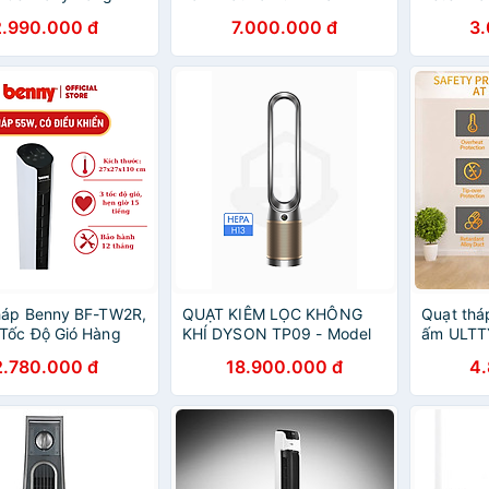
ãng
SKJ-CR018HM. Chất Liệu
Gọn Đẹp,
2.990.000 đ
7.000.000 đ
3
Sưởi Gốm Ceramic Không
Chính Hã
Đốt Cháy Oxi. Bù Ẩm Không
Khô Da Tự Động Tắt Khi
Quá Nhiệt - Hàng Chính
Hãng
háp Benny BF-TW2R,
QUẠT KIÊM LỌC KHÔNG
Quạt thá
Tốc Độ Gió Hàng
KHÍ DYSON TP09 - Model
ấm ULTT
ãng, Có điều khiển
mới nhất, xịn xò nhất của
Trắng- Sả
2.780.000 đ
18.900.000 đ
4
Bảo hành 1 năm
Dyson hàng chính hãng
máy lớn n
chính hã