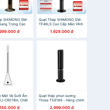
áp SHIMONO SM-
Quạt Tháp SHIMONO SM-
Sang Trọng Cao
TF46LS Cao Cấp Màn Hình
Hành Êm Ái Tiết
LED Hiển Thị Nhiệt Độ BH
.999.000 đ
1.929.000 đ
n BH 12 Tháng
12 Tháng - 2 Màu lựa chọn
ính Hãng
Hàng Chính Hãng
 Mát Và Sưởi Ấm
Quạt tháp phun sương
KJ-CR018H, Chất
Tiross TS9189 - Hàng chính
i Gốm Ceramic
hãng
.150.000 đ
2.999.000 đ
t Cháy Oxy,