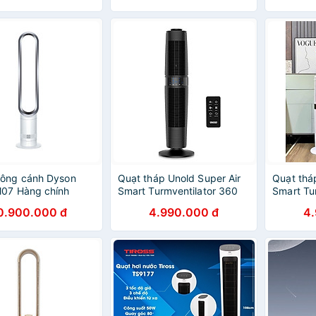
hô Da, Tự Động Tắt
chính hãng
Không Kh
 Nhiệt - Màu Đen -
Khi Quá 
hính Hãng
Hàng Ch
hông cánh Dyson
Quạt tháp Unold Super Air
Quạt thá
M07 Hàng chính
Smart Turmventilator 360
Smart Tu
màu đen 86135 Hàng chính
màu trắ
0.900.000 đ
4.990.000 đ
4
hãng
chính hã