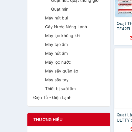
Quạt hút, quạt thông gió
Quạt mini
Máy hút bụi
Quạt T
Cây Nước Nóng Lạnh
TF42FL
Cao Cấp
Máy lọc không khí
độ Vận 
Máy tạo ẩm
Tháng 
Máy hút ẩm
Máy lọc nước
Máy sấy quần áo
Máy sấy tay
Thiết bị sưởi ấm
Điện Tử - Điện Lạnh
Quạt L
THƯƠNG HIỆU
ULTTY 
Liệu Sư
Không 