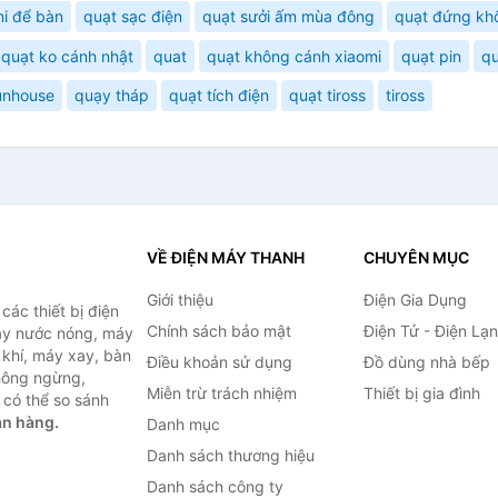
ni để bàn
quạt sạc điện
quạt sưởi ấm mùa đông
quạt đứng kh
quạt ko cánh nhật
quat
quạt không cánh xiaomi
quạt pin
qu
unhouse
quạy tháp
quạt tích điện
quạt tiross
tiross
VỀ ĐIỆN MÁY THANH
CHUYÊN MỤC
Giới thiệu
Điện Gia Dụng
ác thiết bị điện
Chính sách bảo mật
Điện Tử - Điện Lạ
máy nước nóng, máy
 khí, máy xay, bàn
Điều khoản sử dụng
Đồ dùng nhà bếp
không ngừng,
Miễn trừ trách nhiệm
Thiết bị gia đình
 có thể so sánh
án hàng.
Danh mục
Danh sách thương hiệu
Danh sách công ty