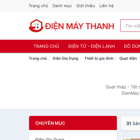
Trang chủ
Danh mục
Giới thiệu
Liên hệ
TRANG CHỦ
ĐIỆN TỬ - ĐIỆN LẠNH
ĐỒ DÙ
Trang chủ
Điện Gia Dụng
Thiết bị gia đình
Quạt điện
Quạt tháp - Tất 
DienMayT
CHUYÊN MỤC
31
Sản
Điện Gia Dụng