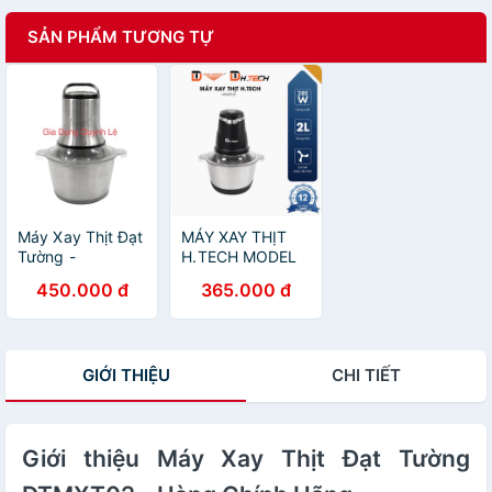
SẢN PHẨM TƯƠNG TỰ
Máy Xay Thịt Đạt
MÁY XAY THỊT
Tường -
H.TECH MODEL
MXT02_Máy Xay
HTMXT01
450.000 đ
365.000 đ
Đa Năng Cối Inox
GIỚI THIỆU
CHI TIẾT
Giới thiệu Máy Xay Thịt Đạt Tường