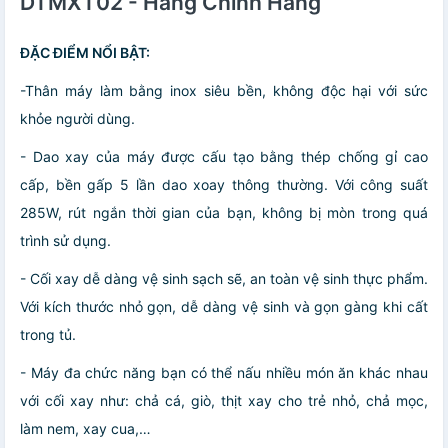
DTMXT02 - Hàng Chính Hãng
ĐẶC ĐIỂM NỔI BẬT:
-Thân máy làm bằng inox siêu bền, không độc hại với sức
khỏe người dùng.
- Dao xay của máy được cấu tạo bằng thép chống gỉ cao
cấp, bền gấp 5 lần dao xoay thông thường. Với công suất
285W, rút ngắn thời gian của bạn, không bị mòn trong quá
trình sử dụng.
- Cối xay dễ dàng vệ sinh sạch sẽ, an toàn vệ sinh thực phẩm.
Với kích thước nhỏ gọn, dễ dàng vệ sinh và gọn gàng khi cất
trong tủ.
- Máy đa chức năng bạn có thể nấu nhiều món ăn khác nhau
với cối xay như: chả cá, giò, thịt xay cho trẻ nhỏ, chả mọc,
làm nem, xay cua,…