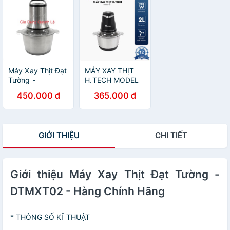
Máy Xay Thịt Đạt
MÁY XAY THỊT
Tường -
H.TECH MODEL
MXT02_Máy Xay
HTMXT01
450.000 đ
365.000 đ
Đa Năng Cối Inox
GIỚI THIỆU
CHI TIẾT
Giới thiệu Máy Xay Thịt Đạt Tường -
DTMXT02 - Hàng Chính Hãng
* THÔNG SỐ KĨ THUẬT