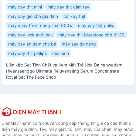
máy xay thịt mini
máy xay thịt cầm tay
máy xay giò chả gia đình
cối xay thịt
máy xoay tỏi ớt cong suat 600w
máy xay thịt philip
máy xay lock and lock
máy xay thịt bluestone chb-5139
máy xay ăn dặm cho bé
máy say đa năng
máy xay thịt philips
midimori
Liên kết:
Set Tinh Chất và Kem Mắt Trẻ Hóa Da Yehwadam
Hwansaenggo Ultimate Rejuvenating Serum Concentrate
Royal Set The Face Shop
DienMayThanh.com chuyên cung cấp thông tin giá cả các thiết bị
điện máy gia đình. Tivi, máy giặt, tủ lạnh, máy rửa chén, máy nước
nóng, máy lọc nước, nồi điện, lò nướng, quạt điện, máy lọc không