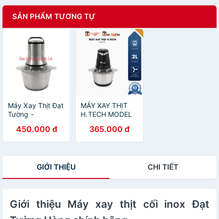
SẢN PHẨM TƯƠNG TỰ
Máy Xay Thịt Đạt
MÁY XAY THỊT
Tường -
H.TECH MODEL
MXT02_Máy Xay
HTMXT01
450.000 đ
365.000 đ
Đa Năng Cối Inox
GIỚI THIỆU
CHI TIẾT
Giới thiệu Máy xay thịt cối inox Đạt