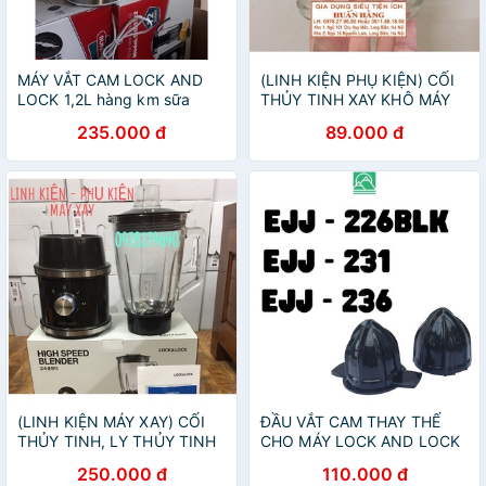
MÁY VẮT CAM LOCK AND
(LINH KIỆN PHỤ KIỆN) CỐI
LOCK 1,2L hàng km sữa
THỦY TINH XAY KHÔ MÁY
XAY SINH TỐ LOCK AND
235.000 đ
89.000 đ
LOCK EJM361SLV
EJM366SLV EJM376BLV
(LINH KIỆN MÁY XAY) CỐI
ĐẦU VẮT CAM THAY THẾ
THỦY TINH, LY THỦY TINH
CHO MÁY LOCK AND LOCK
MÁY XAY SINH TỐ LOCK
EJJ231/EJJ236/EJJ226BLK/EJJ256BLK
250.000 đ
110.000 đ
AND LOCK EJM361SLV