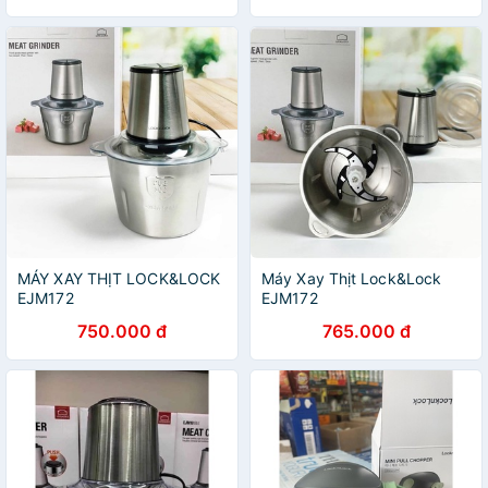
EJM366SLV EJM376BLV
MÁY XAY THỊT LOCK&LOCK
Máy Xay Thịt Lock&Lock
EJM172
EJM172
750.000 đ
765.000 đ