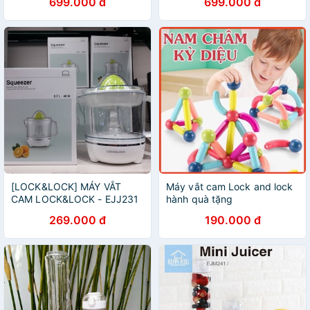
699.000 đ
699.000 đ
SLV 2.4 Lít
[LOCK&LOCK] MÁY VẮT
Máy vắt cam Lock and lock
CAM LOCK&LOCK - EJJ231
hành quà tặng
Pediasure(Bảo hành chính
269.000 đ
190.000 đ
hãng),Nam châm thông
minh