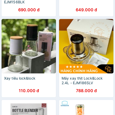
EJM156BLK
690.000 đ
649.000 đ
Xay tiêu lock&lock
Máy xay thịt Lock&Lock
2.4L - EJM186SLV
110.000 đ
788.000 đ