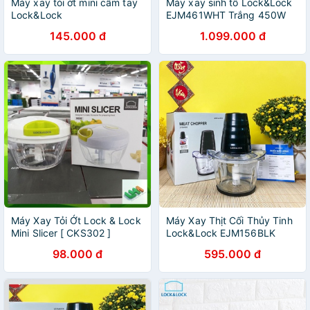
Máy xay tỏi ớt mini cầm tay
Máy xay sinh tố Lock&Lock
Lock&Lock
EJM461WHT Trắng 450W
145.000 đ
1.099.000 đ
Máy Xay Tỏi Ớt Lock & Lock
Máy Xay Thịt Cối Thủy Tinh
Mini Slicer [ CKS302 ]
Lock&Lock EJM156BLK
98.000 đ
595.000 đ