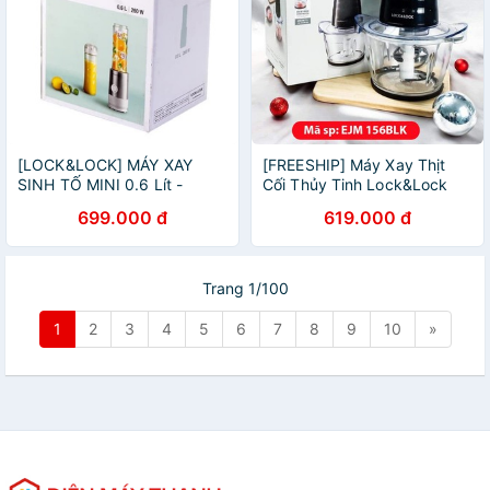
[LOCK&LOCK] MÁY XAY
[FREESHIP] Máy Xay Thịt
SINH TỐ MINI 0.6 Lít -
Cối Thủy Tinh Lock&Lock
EJM241
EJM156BLK
699.000 đ
619.000 đ
Trang 1/100
1
2
3
4
5
6
7
8
9
10
»