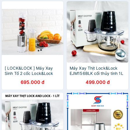
[ LOCK&LOCK ] Máy Xay
Máy Xay Thịt Lock&Lock
Sinh Tố 2 cốc Lock&Lock
EJM156BLK cối thủy tinh 1L
0.6L EJM241 - Cốc xay
695.000 đ
499.000 đ
bằng nhựa cao cấp Tritan
cực kì an toàn