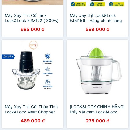
Máy Xay Thịt Cối Inox
Máy xay thịt Lock&Lock
Lock&Lock EJM172 ( 300w)
EJM156 - Hàng chính hãng
685.000 đ
599.000 đ
Máy Xay Thịt Cối Thủy Tinh
[LOCK&LOCK CHÍNH HÃNG]
Lock&Lock Meat Chopper
Máy vắt cam Lock&Lock
EJM156BLK, Cối Xay Thịt 4
EJJ231
489.000 đ
275.000 đ
Lưỡi Lock&Lock Bảo Hành
12 Tháng