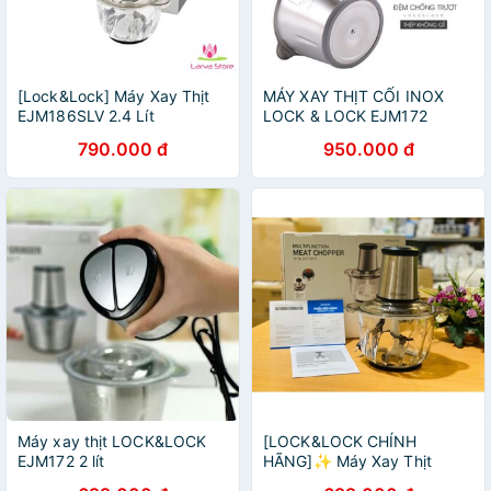
[Lock&Lock] Máy Xay Thịt
MÁY XAY THỊT CỐI INOX
EJM186SLV 2.4 Lít
LOCK & LOCK EJM172
790.000 đ
950.000 đ
Máy xay thịt LOCK&LOCK
[LOCK&LOCK CHÍNH
EJM172 2 lít
HÃNG]✨ Máy Xay Thịt
Lock&Lock Cối Lớn EJM186