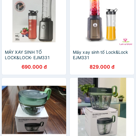
MÁY XAY SINH TỐ
Máy xay sinh tố Lock&Lock
LOCK&LOCK- EJM331
EJM331
690.000 đ
829.000 đ