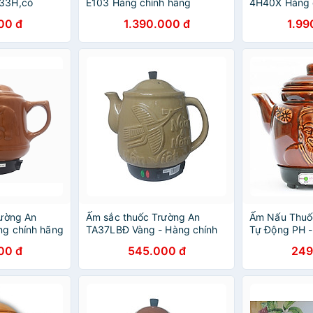
33H,có
E103 Hàng chính hãng
4H40X Hàng 
ngắt,thân gốm
00 đ
1.390.000 đ
1.99
 chính hãng
rường An
Ấm sắc thuốc Trường An
Ấm Nấu Thuố
ng chính hãng
TA37LBĐ Vàng - Hàng chính
Tự Động PH -
hãng
00 đ
545.000 đ
249