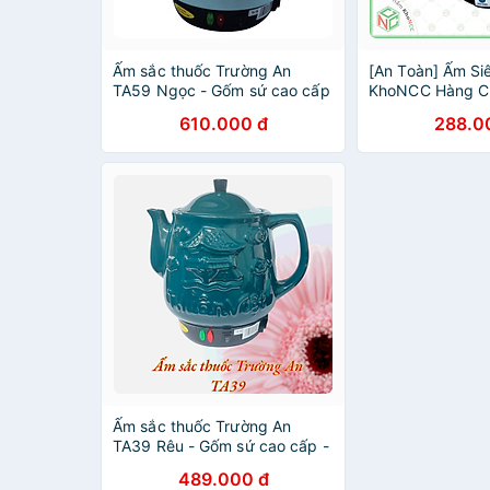
Ấm sắc thuốc Trường An
[An Toàn] Ấm Si
TA59 Ngọc - Gốm sứ cao cấp
KhoNCC Hàng Ch
- Hàng chính hãng
Dùng Mâm Nhiệt
610.000 đ
288.0
Đúc - Rờ le Ngắt
Động - Dung Tích
KLM-ASNTM (Ng
Màu)
Ấm sắc thuốc Trường An
TA39 Rêu - Gốm sứ cao cấp -
Điện gia dụng - Hàng chính
489.000 đ
hãng