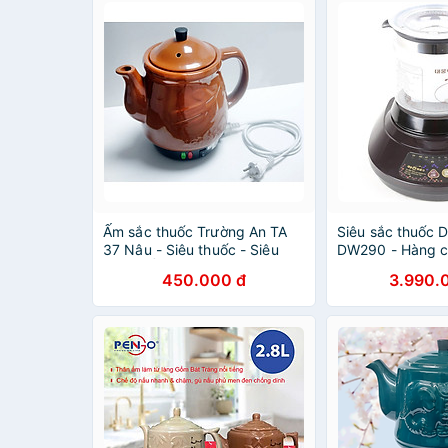
Ấm sắc thuốc Trường An TA
Siêu sắc thuốc
37 Nâu - Siêu thuốc - Siêu
DW290 - Hàng c
điện - Ấm sắc thuốc bằng
450.000 đ
3.990.
điện - Dụng cụ nấu thuốc -
Hàng Việt Nam chính hãng