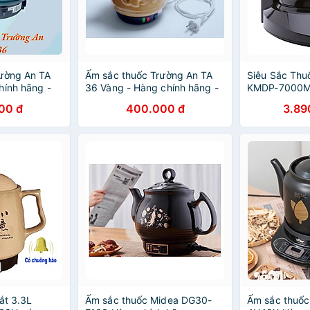
rường An TA
Ấm sắc thuốc Trường An TA
Siêu Sắc Thu
hính hãng -
36 Vàng - Hàng chính hãng -
KMDP-7000M 
 - Điện gia
Gốm sứ cao cấp - Điện gia
Chính Hãng
00 đ
400.000 đ
3.89
ốc
dụng - Siêu thuốc
ắt 3.3L
Ấm sắc thuốc Midea DG30-
Ấm sắc thuốc