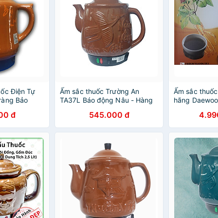
ốc Điện Tự
Ấm sắc thuốc Trường An
Ấm sắc thuốc
ràng Bảo
TA37L Báo động Nâu - Hàng
hãng Daewoo
ao Cấp PV-
chính hãng
DW-390G
00 đ
545.000 đ
4.99
àu Ngẫu Nhiên
ãng