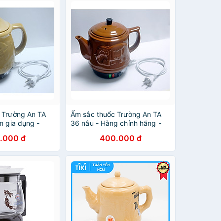
c Trường An TA
Ấm sắc thuốc Trường An TA
ện gia dụng -
36 nâu - Hàng chính hãng -
 Hàng chính hãng
Gốm sứ cao cấp - Điện gia
.000 đ
400.000 đ
dụng - Siêu thuốc - Siêu điện
- Ấm sắc thuốc bằng điện -
Dụng cụ nấu thuốc -Hàng Việt
Nam chất lượng cao