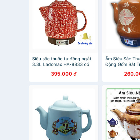
Siêu sắc thuốc tự động ngắt
Ấm Siêu Sắc Thu
3.3L Ladomax HA-8833 có
Động Gốm Bát T
chuông báo, thân tráng men,
Long Phú Vinh C
395.000 đ
260.0
ấm tự chuyển sang chế độ
368T (5 lít) - M
hâm-Hàng chính hãng
- Hàng Chính H