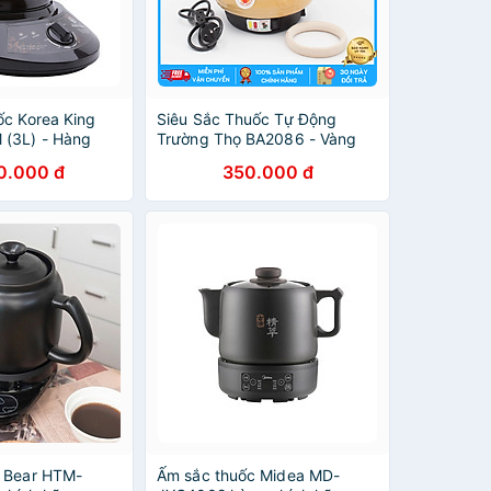
ốc Korea King
Siêu Sắc Thuốc Tự Động
(3L) - Hàng
Trường Thọ BA2086 - Vàng
Kem- Hãng chính hãng
0.000 đ
350.000 đ
 Bear HTM-
Ấm sắc thuốc Midea MD-