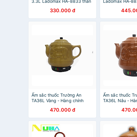
3.3L Ladomax HA-8833 thân
Ladomax HA-88
gốm sứ tráng men -hàng
chuông reo khi 
330.000 đ
445.0
chính hãng
tráng men-Hàng
Ấm sắc thuốc Trường An
Ấm sắc thuốc T
TA36L Vàng - Hàng chính
TA36L Nâu - Hà
hãng
470.000 đ
470.0