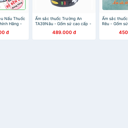
êu Nấu Thuốc
Ấm sắc thuốc Trường An
Ấm sắc thuố
ính Hãng -
TA39Nâu - Gốm sứ cao cấp -
Rêu - Gốm sứ
 - Vỏ Gốm
Điện gia dụng - Hàng chính
gia dụng - H
00 đ
489.000 đ
450
 Nhiệt Tự
hãng
 2,5 Lít -
ẫu Nhiên