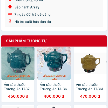
Bảo hành
Array
7 ngày đổi trả dễ dàng
Hỗ trợ xuất hóa đơn đỏ
SẢN PHẨM TƯƠNG TỰ
Ấm sắc thuốc
Ấm sắc thuốc
Ấm sắc thuốc
Trường An TA37
Trường An TA 36
Trường An TA36L
Rêu - Gốm sứ
Rêu - Hàng chính
Vàng - Hàng
450.000 đ
400.000 đ
470.000 đ
cao cấp - Điện
hãng - Gốm sứ
chính hãng
gia dụng - Hàng
cao cấp - Điện
chính hãng
gia dụng - Siêu