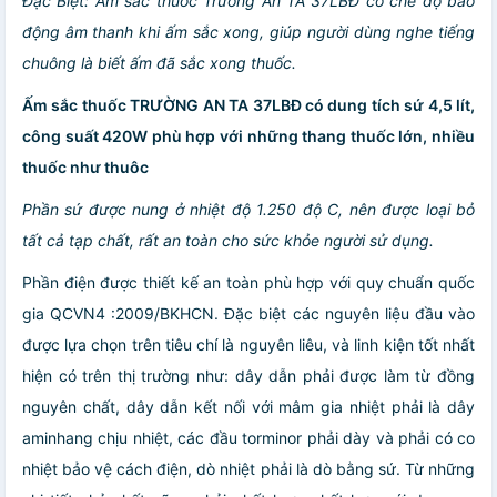
Đặc Biệt: Ấm sắc thuốc Trường An TA 37LBĐ có chế độ báo
động âm thanh khi ấm sắc xong, giúp người dùng nghe tiếng
chuông là biết ấm đã sắc xong thuốc.
Ấm sắc thuốc TRƯỜNG AN TA 37LBĐ có dung tích sứ 4,5 lít,
công suất 420W phù hợp với những thang thuốc lớn, nhiều
thuốc như thuôc
Phần sứ được nung ở nhiệt độ 1.250 độ C, nên được loại bỏ
tất cả tạp chất, rất an toàn cho sức khỏe người sử dụng.
Phần điện được thiết kế an toàn phù hợp với quy chuẩn quốc
gia QCVN4 :2009/BKHCN. Đặc biệt các nguyên liệu đầu vào
được lựa chọn trên tiêu chí là nguyên liêu, và linh kiện tốt nhất
hiện có trên thị trường như: dây dẫn phải được làm từ đồng
nguyên chất, dây dẫn kết nối với mâm gia nhiệt phải là dây
aminhang chịu nhiệt, các đầu torminor phải dày và phải có co
nhiệt bảo vệ cách điện, dò nhiệt phải là dò bằng sứ. Từ những