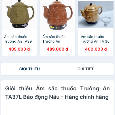
thuốc
Ấm sắc thuốc
Ấm sắc thuốc
Ấm sắc thuốc
Trường An TA39
Trường An
Trường An TA 36
Vàng - Gốm sứ
TA39Nâu - Gốm
Vàng - Hàng
489.000 đ
489.000 đ
400.000 đ
cao cấp - Điện
sứ cao cấp -
chính hãng -
gia dụng - Hàng
Điện gia dụng -
Gốm sứ cao cấp
chính hãng
Hàng chính hãng
- Điện gia dụng -
Siêu thuốc
GIỚI THIỆU
CHI TIẾT
Giới thiệu Ấm sắc thuốc Trường An
TA37L Báo động Nâu - Hàng chính hãng