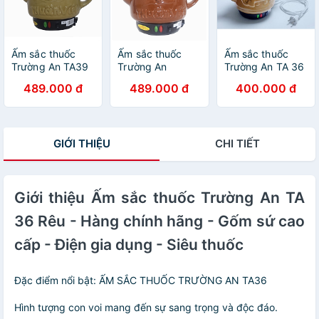
Ấm sắc thuốc
Ấm sắc thuốc
Ấm sắc thuốc
Trường An TA39
Trường An
Trường An TA 36
Vàng - Gốm sứ
TA39Nâu - Gốm
Vàng - Hàng
489.000 đ
489.000 đ
400.000 đ
cao cấp - Điện
sứ cao cấp -
chính hãng -
gia dụng - Hàng
Điện gia dụng -
Gốm sứ cao cấp
chính hãng
Hàng chính hãng
- Điện gia dụng -
Siêu thuốc
GIỚI THIỆU
CHI TIẾT
Giới thiệu Ấm sắc thuốc Trường An TA
36 Rêu - Hàng chính hãng - Gốm sứ cao
cấp - Điện gia dụng - Siêu thuốc
Đặc điểm nổi bật: ẤM SẮC THUỐC TRƯỜNG AN TA36
Hình tượng con voi mang đến sự sang trọng và độc đáo.