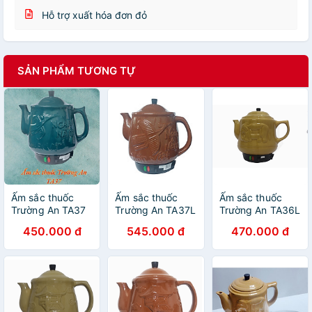
Hỗ trợ xuất hóa đơn đỏ
SẢN PHẨM TƯƠNG TỰ
Ấm sắc thuốc
Ấm sắc thuốc
Ấm sắc thuốc
Trường An TA37
Trường An TA37L
Trường An TA36L
Rêu - Gốm sứ
Báo động Nâu -
Vàng - Hàng
450.000 đ
545.000 đ
470.000 đ
cao cấp - Điện
Hàng chính hãng
chính hãng
gia dụng - Hàng
chính hãng