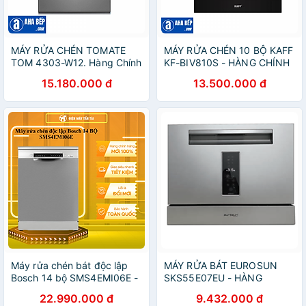
MÁY RỬA CHÉN TOMATE
MÁY RỬA CHÉN 10 BỘ KAFF
TOM 4303-W12. Hàng Chính
KF-BIV810S - HÀNG CHÍNH
Hãng
HÃNG
15.180.000 đ
13.500.000 đ
Máy rửa chén bát độc lập
MÁY RỬA BÁT EUROSUN
Bosch 14 bộ SMS4EMI06E -
SKS55E07EU - HÀNG
Series 4 - Hàng chính hãng
CHÍNH HÃNG
22.990.000 đ
9.432.000 đ