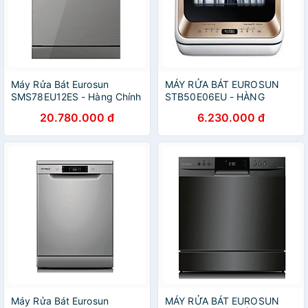
Máy Rửa Bát Eurosun
MÁY RỬA BÁT EUROSUN
SMS78EU12ES - Hàng Chính
STB50E06EU - HÀNG
Hãng
CHÍNH HÃNG
20.780.000 đ
6.230.000 đ
Máy Rửa Bát Eurosun
MÁY RỬA BÁT EUROSUN