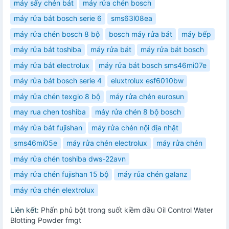
máy sấy chén bát
máy rửa chén bosch
máy rửa bát bosch serie 6
sms63l08ea
máy rửa chén bosch 8 bộ
bosch máy rửa bát
máy bếp
máy rửa bát toshiba
máy rửa bát
máy rửa bát bosch
máy rửa bát electrolux
máy rửa bát bosch sms46mi07e
máy rửa bát bosch serie 4
eluxtrolux esf6010bw
máy rửa chén texgio 8 bộ
máy rửa chén eurosun
may rua chen toshiba
máy rửa chén 8 bộ bosch
máy rửa bát fujishan
máy rửa chén nội địa nhật
sms46mi05e
máy rửa chén electrolux
máy rửa chén
máy rửa chén toshiba dws-22avn
máy rửa chén fujishan 15 bộ
máy rủa chén galanz
máy rửa chén elextrolux
Liên kết:
Phấn phủ bột trong suốt kiềm dầu Oil Control Water
Blotting Powder fmgt