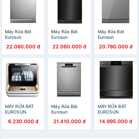
Máy Rửa Bát
Máy Rửa Bát
Máy Rửa Bát
Eurosun
Eurosun
Eurosun
SMS81EU19ES -
SMS81EU19EB -
SMS78EU12ES -
22.060.000 đ
22.060.000 đ
20.780.000 đ
Hàng Chính Hãng
Hàng Chính Hãng
Hàng Chính Hãng
MÁY RỬA BÁT
Máy Rửa Bát
MÁY RỬA BÁT
EUROSUN
Eurosun
EUROSUN
STB50E06EU -
SMS56EU05E -
SMS60E08EB -
6.230.000 đ
21.410.000 đ
14.995.000 đ
HÀNG CHÍNH
Hàng Chính Hãng
HÀNG CHÍNH
HÃNG
HÃNG