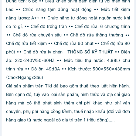
Dung tích: 6 bộ
•• Điều khiển phím bấm điện tử với màn hình
Led
•• Chức năng tạm dừng hoạt động
•• Mức tiết kiệm
năng lượng: A++
•• Chức năng tự động ngắt nguồn nước khi
có rò gỉ,
•• Chế độ trống tràn
•• Chế độ rửa: 6 chương trình
•• Chế độ rửa chuyên sâu
•• Chế độ rửa thông thường
••
Chế độ rửa tiết kiệm
•• Chế độ rửa 60 phút
•• Chế độ rửa 90
phút
•• Chế độ rửa ly chén
THÔNG SỐ KỸ THUẬT
•• Điện
áp: 220-240V/50-60HZ
•• Mức tiêu thụ nước: 4.98L/ chu
trình rửa
•• Độ ồn: 49dBA
•• Kích thước: 500x550x438mm
(CaoxNgangxSâu)
Giá sản phẩm trên Tiki đã bao gồm thuế theo luật hiện hành.
Bên cạnh đó, tuỳ vào loại sản phẩm, hình thức và địa chỉ giao
hàng mà có thể phát sinh thêm chi phí khác như phí vận
chuyển, phụ phí hàng cồng kềnh, thuế nhập khẩu (đối với đơn
hàng giao từ nước ngoài có giá trị trên 1 triệu đồng).....