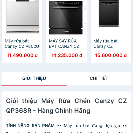
Máy rửa bát
MÁY SẤY RỬA
Máy rửa bát
Canzy CZ P802G
BÁT CANZY CZ
Canzy CZ
- Hàng chính
DW11GB - HÀNG
P1036R - Hàng
11.490.000 đ
14.235.000 đ
15.600.000 đ
hãng
CHÍNH HÃNG
chính hãng
GIỚI THIỆU
CHI TIẾT
Giới thiệu Máy Rửa Chén Canzy CZ
QP368R - Hàng Chính Hãng
TÍNH NĂNG SẢN PHẨM
•• Máy rửa bát đứng độc lập
••