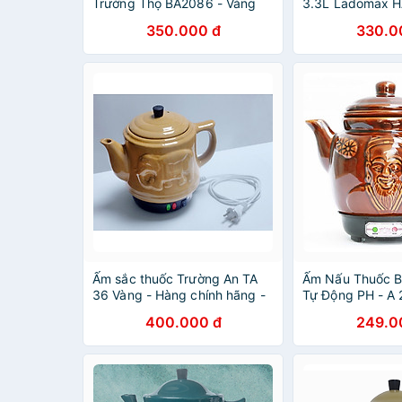
Trường Thọ BA2086 - Vàng
3.3L Ladomax H
Kem- Hãng chính hãng
gốm sứ tráng m
350.000 đ
330.0
chính hãng
Ấm sắc thuốc Trường An TA
Ấm Nấu Thuốc B
36 Vàng - Hàng chính hãng -
Tự Động PH - A 
Gốm sứ cao cấp - Điện gia
400.000 đ
249.0
dụng - Siêu thuốc