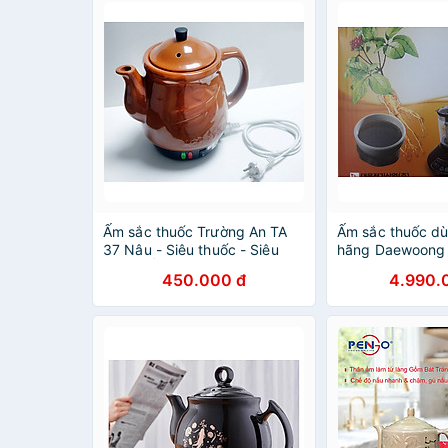
Ấm sắc thuốc Trường An TA
Ấm sắc thuốc dù
37 Nâu - Siêu thuốc - Siêu
hãng Daewoong
điện - Ấm sắc thuốc bằng
DW-390G
450.000 đ
4.990.
điện - Dụng cụ nấu thuốc -
Hàng Việt Nam chính hãng