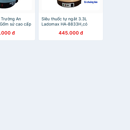
c Trường An
Siêu thuốc tự ngắt 3.3L
ốm sứ cao cấp
Ladomax HA-8833H,có
 hãng
chuông reo khi ngắt,thân gốm
.000 đ
445.000 đ
tráng men-Hàng chính hãng