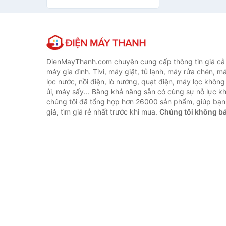
Động - Dung Tích 2,5 Lít -
KLM-ASNTM (Ngẫu Nhiên
Màu)
DienMayThanh.com chuyên cung cấp thông tin giá cả c
máy gia đình. Tivi, máy giặt, tủ lạnh, máy rửa chén, 
lọc nước, nồi điện, lò nướng, quạt điện, máy lọc không
ủi, máy sấy... Bằng khả năng sẵn có cùng sự nỗ lực 
chúng tôi đã tổng hợp hơn 26000 sản phẩm, giúp bạn
giá, tìm giá rẻ nhất trước khi mua.
Chúng tôi không b