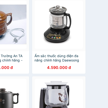
c Trường An TA
Ấm sắc thuốc dùng điện đa
g chính hãng -
năng chính hãng Daewoong
ấp - Điện gia
Hàn Quốc DW-890
.000 đ
4.590.000 đ
huốc - Siêu điện
c bằng điện -
thuốc -Hàng Việt
ng cao