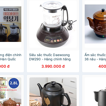
ng điện chính
Siêu sắc thuốc Daewoong
Ấm sắc thuố
 Hàn Quốc
DW290 - Hàng chính hãng
36 nâu - Hàn
Gốm sứ cao c
000 đ
3.990.000 đ
400
dụng - Siêu t
- Ấm sắc thuố
Dụng cụ nấu 
Nam chất lượ