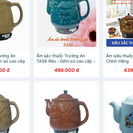
rường An
Ấm sắc thuốc Trường An
Ấm siêu thuố
 sứ cao cấp
TA39 Rêu - Gốm sứ cao cấp -
Chính Hãng
- Hàng chính
Điện gia dụng - Hàng chính
00 đ
489.000 đ
439
hãng