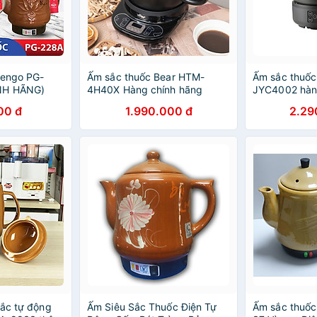
Pengo PG-
Ấm sắc thuốc Bear HTM-
Ấm sắc thuố
NH HÃNG)
4H40X Hàng chính hãng
JYC4002 hàn
00 đ
1.990.000 đ
2.29
bắc tự động
Ấm Siêu Sắc Thuốc Điện Tự
Ấm sắc thuố