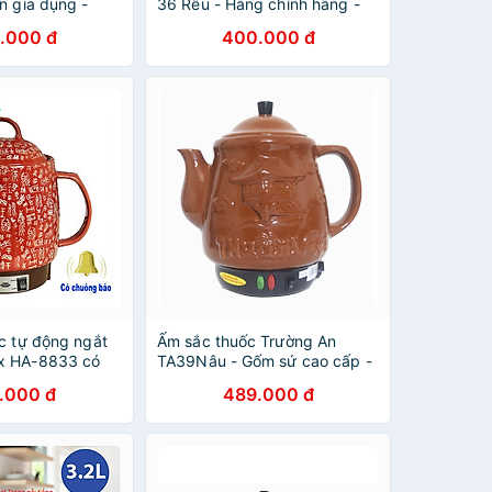
ện gia dụng -
36 Rêu - Hàng chính hãng -
 Hàng chính hãng
Gốm sứ cao cấp - Điện gia
.000 đ
400.000 đ
dụng - Siêu thuốc
c tự động ngắt
Ấm sắc thuốc Trường An
x HA-8833 có
TA39Nâu - Gốm sứ cao cấp -
thân tráng men,
Điện gia dụng - Hàng chính
.000 đ
489.000 đ
 sang chế độ
hãng
ính hãng