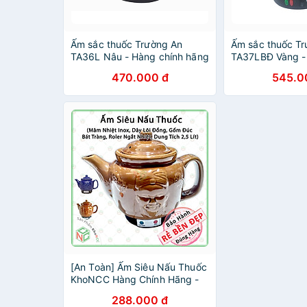
Ấm sắc thuốc Trường An
Ấm sắc thuốc T
TA36L Nâu - Hàng chính hãng
TA37LBĐ Vàng -
hãng
470.000 đ
545.0
[An Toàn] Ấm Siêu Nấu Thuốc
KhoNCC Hàng Chính Hãng -
Dùng Mâm Nhiệt - Vỏ Gốm
288.000 đ
Đúc - Rờ le Ngắt Nhiệt Tự