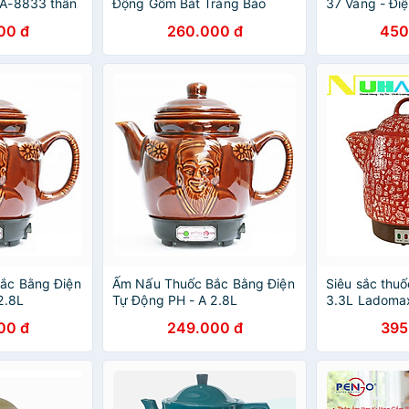
A-8833 thân
Động Gốm Bát Tràng Bảo
37 Vàng - Đi
en -hàng
Long Phú Vinh Cao Cấp PV-
Siêu thuốc -
00 đ
260.000 đ
450
368T (5 lít) - Màu Ngẫu Nhiên
- Hàng Chính Hãng
ắc Bằng Điện
Ấm Nấu Thuốc Bắc Bằng Điện
Siêu sắc thuố
2.8L
Tự Động PH - A 2.8L
3.3L Ladoma
chuông báo, 
00 đ
249.000 đ
395
ấm tự chuyển
hâm-Hàng ch