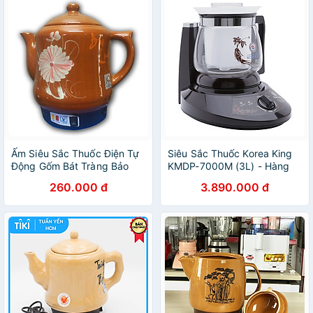
Ấm Siêu Sắc Thuốc Điện Tự
Siêu Sắc Thuốc Korea King
Động Gốm Bát Tràng Bảo
KMDP-7000M (3L) - Hàng
Long Phú Vinh Cao Cấp PV-
Chính Hãng
260.000 đ
3.890.000 đ
368T (5 lít) - Màu Ngẫu
Nhiên - Hàng Chính Hãng