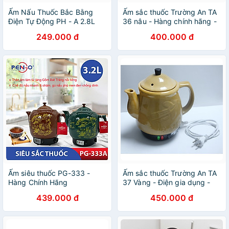
Ấm Nấu Thuốc Bắc Bằng
Ấm sắc thuốc Trường An TA
Điện Tự Động PH - A 2.8L
36 nâu - Hàng chính hãng -
Gốm sứ cao cấp - Điện gia
249.000 đ
400.000 đ
dụng - Siêu thuốc - Siêu
điện - Ấm sắc thuốc bằng
điện - Dụng cụ nấu thuốc -
Hàng Việt Nam chất lượng
cao
Ấm siêu thuốc PG-333 -
Ấm sắc thuốc Trường An TA
Hàng Chính Hãng
37 Vàng - Điện gia dụng -
Siêu thuốc - Hàng chính
439.000 đ
450.000 đ
hãng