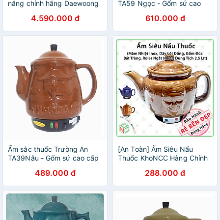
năng chính hãng Daewoong
TA59 Ngọc - Gốm sứ cao
Hàn Quốc DW-890
cấp - Hàng chính hãng
4.590.000 đ
610.000 đ
Ấm sắc thuốc Trường An
[An Toàn] Ấm Siêu Nấu
TA39Nâu - Gốm sứ cao cấp
Thuốc KhoNCC Hàng Chính
- Điện gia dụng - Hàng chính
Hãng - Dùng Mâm Nhiệt - Vỏ
489.000 đ
288.000 đ
hãng
Gốm Đúc - Rờ le Ngắt Nhiệt
Tự Động - Dung Tích 2,5 Lít
- KLM-ASNTM (Ngẫu Nhiên
Màu)