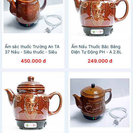
Ấm sắc thuốc Trường An TA
Ấm Nấu Thuốc Bắc Bằng
37 Nâu - Siêu thuốc - Siêu
Điện Tự Động PH - A 2.8L
điện - Ấm sắc thuốc bằng
450.000 đ
249.000 đ
điện - Dụng cụ nấu thuốc -
Hàng Việt Nam chính hãng