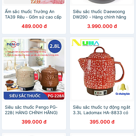
Ấm sắc thuốc Trường An
Siêu sắc thuốc Daewoong
TA39 Rêu - Gốm sứ cao cấp
DW290 - Hàng chính hãng
- Điện gia dụng - Hàng chính
489.000 đ
3.990.000 đ
hãng
Siêu sắc thuốc Pengo PG-
Siêu sắc thuốc tự động ngắt
228( HÀNG CHÍNH HÃNG)
3.3L Ladomax HA-8833 có
chuông báo, thân tráng
399.000 đ
395.000 đ
men, ấm tự chuyển sang
chế độ hâm-Hàng chính
hãng