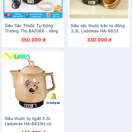
Siêu Sắc Thuốc Tự Động
Siêu sắc thuốc bắc tự động
Trường Thọ BA2086 - Vàng
3.3L Ladomax HA-8833
Kem- Hãng chính hãng
thân gốm sứ tráng men -
350.000 đ
330.000 đ
hàng chính hãng
Siêu thuốc tự ngắt 3.3L
Ladomax HA-8833H,có
chuông reo khi ngắt,thân