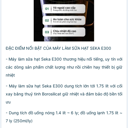
️️ĐẶC ĐIỂM NỔI BẬT CỦA MÁY LÀM SỮA HẠT SEKA E300
- Máy làm sữa hạt Seka E300 thương hiệu nổi tiếng, uy tín với
các dòng sản phẩm chất lượng như nồi chiên hay thiết bị giữ
nhiệt
- Máy làm sữa hạt Seka E300 dung tích lớn tới 1.75 lít với cối
xay bằng thuỷ tinh Borosilicat giữ nhiệt và đảm bảo độ bền tối
ưu
- Dung tích đồ uống nóng 1.4 lít ~ 6 ly; đồ uống lạnh 1.75 lít ~
7 ly (250ml/ly)