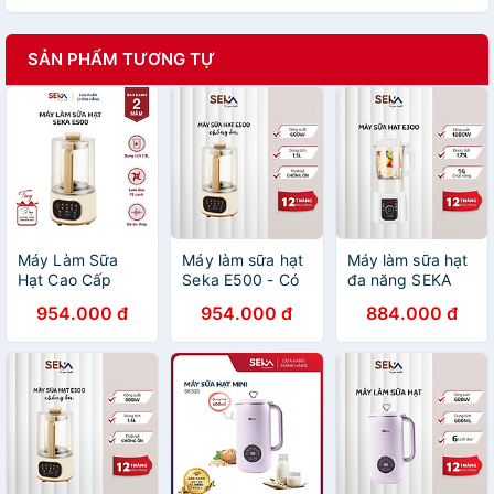
SẢN PHẨM TƯƠNG TỰ
Máy Làm Sữa
Máy làm sữa hạt
Máy làm sữa hạt
Hạt Cao Cấp
Seka E500 - Có
đa năng SEKA
SEKA E500
chống ồn - 1.5 lít
E300 - 1.75 lít -
954.000 đ
954.000 đ
884.000 đ
Chống Ồn,
- 9 Chức năng
12 chức năng -
Chống Trào,
tiếng Việt - Hàng
Hàng chính hãng
Dung Tích
chính hãng
1.5L,10 Chức
Năng (Model
New) - Hàng
Chính Hãng