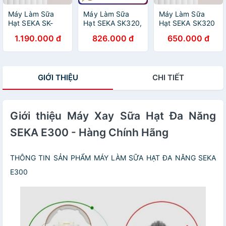
Máy Làm Sữa
Máy Làm Sữa
Máy Làm Sữa
Hạt SEKA SK-
Hạt SEKA SK320,
Hạt SEKA SK320
E500 - Hàng
5 Chức Năng,
- Hàng Chính
1.190.000 đ
826.000 đ
650.000 đ
Chính Hãng
Dung Tích 600ml
Hãng
chống trào, xay
siêu nhuyễn mịn
các loại hạt -
GIỚI THIỆU
CHI TIẾT
hàng chính hãng
Giới thiệu Máy Xay Sữa Hạt Đa Năng
SEKA E300 - Hàng Chính Hãng
THÔNG TIN SẢN PHẨM MÁY LÀM SỮA HẠT ĐA NĂNG SEKA
E300