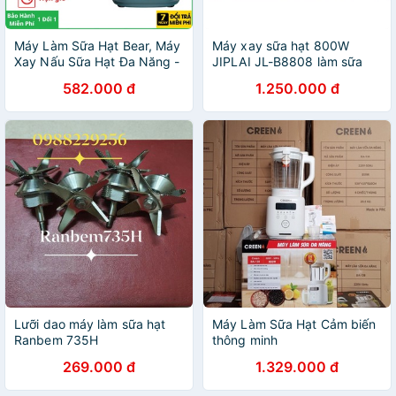
Máy Làm Sữa Hạt Bear, Máy
Máy xay sữa hạt 800W
Xay Nấu Sữa Hạt Đa Năng -
JIPLAI JL-B8808 làm sữa
Sữa Đậu Nành - Xay Sinh Tố
đậu nành, sữa ngô, nấu ngũ
582.000 đ
1.250.000 đ
- Bear PBJ-B06W1 - Bảo
cốc, cháo dinh dưỡng, xay
Hành 2 Năm
hạt - Kila
Lưỡi dao máy làm sữa hạt
Máy Làm Sữa Hạt Cảm biến
Ranbem 735H
thông minh
269.000 đ
1.329.000 đ