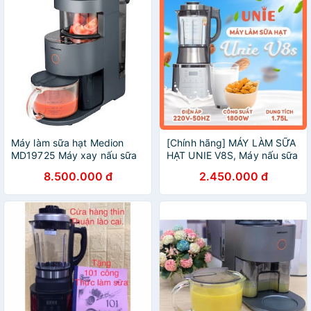
Máy làm sữa hạt Medion
[Chính hãng] MÁY LÀM SỮA
MD19725 Máy xay nấu sữa
HẠT UNIE V8S, Máy nấu sữa
hạt Medion [Chính hãng
hạt đa năng v8s - BH 24
8.500.000 đ
2.450.000 đ
Đức]
tháng. Xay nấu sữa hạt siêu
mịn