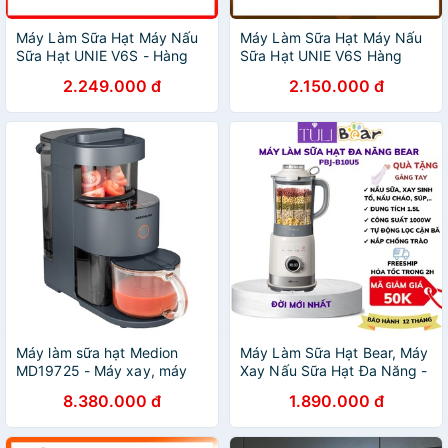
Máy Làm Sữa Hạt Máy Nấu
Máy Làm Sữa Hạt Máy Nấu
Sữa Hạt UNIE V6S - Hàng
Sữa Hạt UNIE V6S Hàng
chính hãng bảo hành 24
chính hãng bảo hành 24
2.249.000 đ
2.150.000 đ
tháng
tháng
Máy làm sữa hạt Medion
Máy Làm Sữa Hạt Bear, Máy
MD19725 - Máy xay, máy
Xay Nấu Sữa Hạt Đa Năng -
nấu sữa Medion
Sữa Đậu Nành - Xay Sinh Tố
8.380.000 đ
1.890.000 đ
- Bear_Bảo Hành 1 Năm