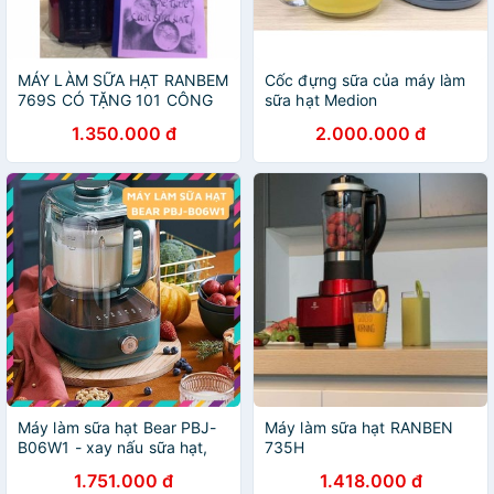
MÁY LÀM SỮA HẠT RANBEM
Cốc đựng sữa của máy làm
769S CÓ TẶNG 101 CÔNG
sữa hạt Medion
THỨC LÀM SỮA HẠT.
1.350.000 đ
2.000.000 đ
Máy làm sữa hạt Bear PBJ-
Máy làm sữa hạt RANBEN
B06W1 - xay nấu sữa hạt,
735H
sinh tố, cháo súp
1.751.000 đ
1.418.000 đ