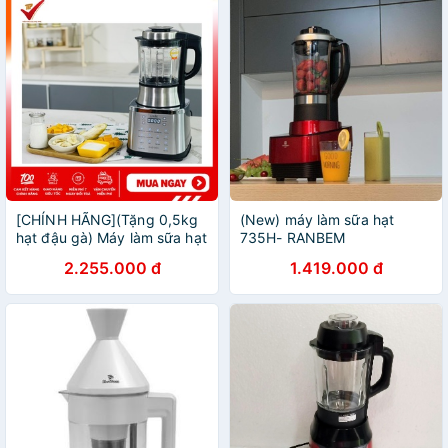
[CHÍNH HÃNG](Tặng 0,5kg
(New) máy làm sữa hạt
hạt đậu gà) Máy làm sữa hạt
735H- RANBEM
Unie V8S – Xay nấu sữa hạt
2.255.000 đ
1.419.000 đ
siêu mịn thơm ngon