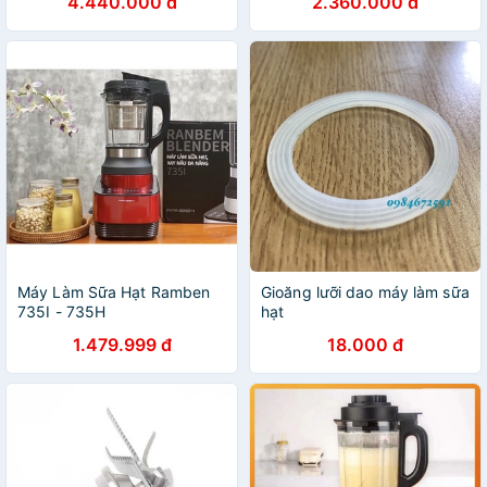
4.440.000 đ
2.360.000 đ
Máy Làm Sữa Hạt Ramben
Gioăng lưỡi dao máy làm sữa
735I - 735H
hạt
1.479.999 đ
18.000 đ