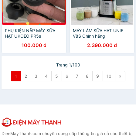
PHỤ KIỆN NĂP MÁY SỮA
MÁY LÀM SỮA HẠT UNIE
HẠT UKOEO PR5s
V8S Chính hãng
100.000 đ
2.390.000 đ
Trang 1/100
1
2
3
4
5
6
7
8
9
10
»
DienMayThanh.com chuyên cung cấp thông tin giá cả các thiết bị