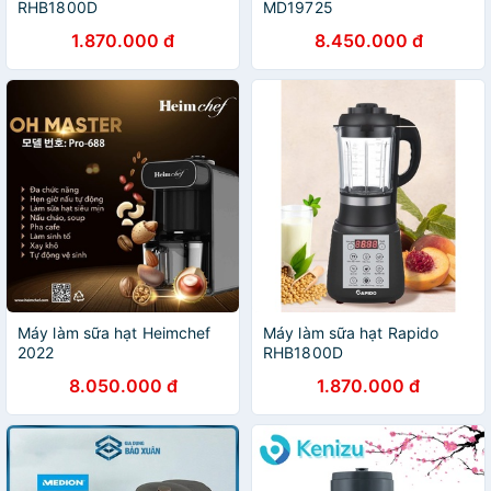
RHB1800D
MD19725
1.870.000 đ
8.450.000 đ
Máy làm sữa hạt Heimchef
Máy làm sữa hạt Rapido
2022
RHB1800D
8.050.000 đ
1.870.000 đ