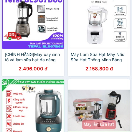
[CHÍNH HÃNG]Máy xay sinh
Máy Làm Sữa Hạt Máy Nấu
tố và làm sữa hạt đa năng
Sữa Hạt Thông Minh Bảng
Tefal BL967B66 - 1300W -
điều khiển cảm ứng hiện đại
2.496.000 đ
2.158.800 đ
Máy làm sữa hạt Tefal
- Hàng Chính Hãng