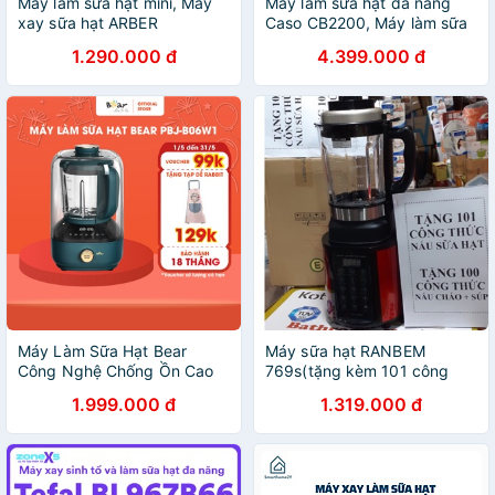
Máy làm sữa hạt mini, Máy
Máy làm sữa hạt đa năng
xay sữa hạt ARBER
Caso CB2200, Máy làm sữa
MLSH4WMĐ dung tích
đậu nành
1.290.000 đ
4.399.000 đ
350ml màu đỏ - Hàng chính
hãng
Máy Làm Sữa Hạt Bear
Máy sữa hạt RANBEM
Công Nghệ Chống Ồn Cao
769s(tặng kèm 101 công
Cấp Xay, Nấu Sữa Hạt Tiện
thức nấu sữa)
1.999.000 đ
1.319.000 đ
Lợi - B06W1