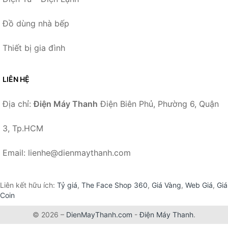
Đồ dùng nhà bếp
Thiết bị gia đình
LIÊN HỆ
Địa chỉ:
Điện Máy Thanh
Điện Biên Phủ, Phường 6, Quận
3, Tp.HCM
Email: lienhe@dienmaythanh.com
Liên kết hữu ích:
Tỷ giá
,
The Face Shop 360
,
Giá Vàng
,
Web Giá
,
Giá
Coin
© 2026 –
DienMayThanh.com
-
Điện Máy Thanh
.