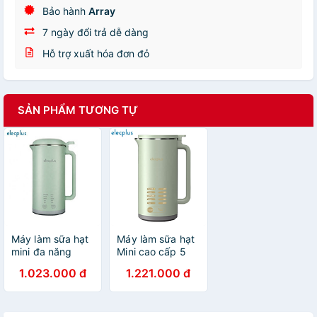
Bảo hành
Array
7 ngày đổi trả dễ dàng
Hỗ trợ xuất hóa đơn đỏ
SẢN PHẨM TƯƠNG TỰ
Máy làm sữa hạt
Máy làm sữa hạt
mini đa năng
Mini cao cấp 5
phiên bản EP-
trong 1 nhãn hiệu
1.023.000 đ
1.221.000 đ
S500A thương
Elecplus EP-
hiệu cao cấp
S500, công suất
Elecplus - Công
500W, dung tích
suất 500W -
350ml (2 màu: