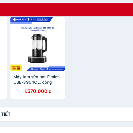
Máy làm sữa hạt Elmich
CBE-3904OL, công
suất 800W, 7 chế độ
1.570.000 đ
nấu được thiết lập sẵn,
lưỡi dao 3 tầng 8 cánh
giúp xay nhuyễn - Hàng
chính hãng
 TIẾT