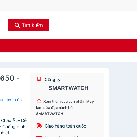
Tìm kiếm
8650 -
Công ty:
SMARTWATCH
ậu nành của
Xem thêm các sản phẩm
Máy
làm sữa đậu nành
bởi
SMARTWATCH
n Châu Âu– Dễ
Giao hàng toàn quốc
– Chống dính,
hiệt...