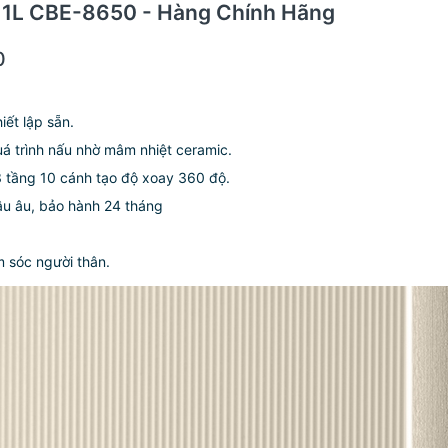
ch 1L CBE-8650 - Hàng Chính Hãng
0
iết lập sẵn.
á trình nấu nhờ mâm nhiệt ceramic.
3 tầng 10 cánh tạo độ xoay 360 độ.
âu âu, bảo hành 24 tháng
m sóc người thân.