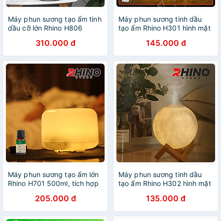
Máy phun sương tạo ẩm tinh
Máy phun sương tinh dầu
dầu cỡ lớn Rhino H806
tạo ẩm Rhino H301 hình mặt
3000ml, 2 lõi phun, dung
trăng, dung tích 200ml, nhỏ
310.000 đ
145.000 đ
tích lớn cho không gian rộng
gọn - Hàng chính hãng
- Hàng chính hãng
Máy phun sương tạo ẩm lớn
Máy phun sương tinh dầu
Rhino H701 500ml, tích hợp
tạo ẩm Rhino H302 hình mặt
đèn ngủ, điều khiển từ xa -
trăng, dung tích 880ml, nhỏ
205.000 đ
135.000 đ
Hàng chính hãng
gọn - Hàng chính hãng