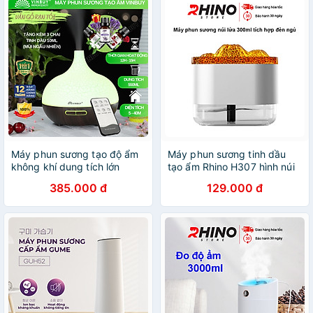
Máy phun sương tạo độ ẩm
Máy phun sương tinh dầu
không khí dung tích lớn
tạo ẩm Rhino H307 hình núi
550ml - cấp ẩm cho da,
lửa, dung tích 300ml tích
385.000 đ
129.000 đ
phòng điều hòa, khuếch tán
hợp đèn - Hàng chính hãng
tinh dầu - Chĩnh Hãng -
VinBuy