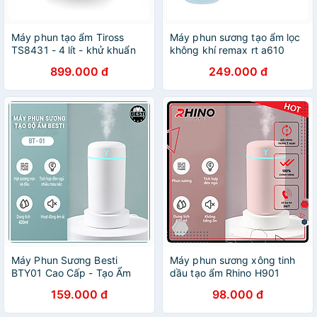
Máy phun tạo ẩm Tiross
Máy phun sương tạo ẩm lọc
TS8431 - 4 lít - khử khuẩn
không khí remax rt a610
Ion Âm - Hàng chính hãng
dung tích 280ml - máy
899.000 đ
249.000 đ
khuếch tán tinh dầu có quạt
cho phòng nhỏ và oto xe hơi
- hàng chính hãng
Máy Phun Sương Besti
Máy phun sương xông tinh
BTY01 Cao Cấp - Tạo Ẩm
dầu tạo ẩm Rhino H901
Không Khí Và Giữ Ẩm Da
dung tích 420ml, nhỏ gọn,
159.000 đ
98.000 đ
420ml - Thiết Kế Nhỏ Gọn,
không gây tiếng ồn, tích hợp
Không Gây Tiếng Ồn - Máy
đèn ngủ RGB nhiều màu, có