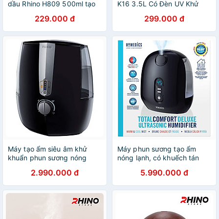
dầu Rhino H809 500ml tạo
K16 3.5L Có Đèn UV Khử
ẩm, 2 đầu phun kèm đèn
Khuẩn, Đèn Ngủ LED Hiển
229.000 đ
299.000 đ
ngủ - Hàng chính hãng
Thị Độ Ẩm, Máy Tạo Ẩm
Không Khí Mini - HÀNG
CHÍNH HÃNG MINIIN
Máy tạo ẩm siêu âm khử
Máy phun sương tạo ẩm
khuẩn phun sương nóng
nóng lạnh, có khuếch tán
lạnh Homedics UHE-WM16 -
tinh dầu Homedics UHE-
2.990.000 đ
5.990.000 đ
Hàng nhập khẩu USA
WM130-BK- Hàng chính
hãng