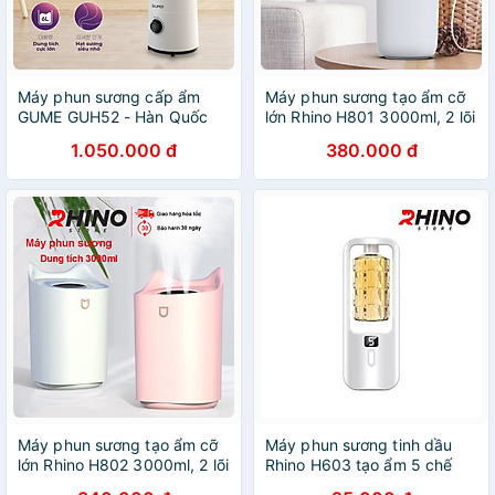
Máy phun sương cấp ẩm
Máy phun sương tạo ẩm cỡ
GUME GUH52 - Hàn Quốc
lớn Rhino H801 3000ml, 2 lõi
Hàng chính hãng
phun, tích hợp đèn 7 màu,
1.050.000 đ
380.000 đ
dung tích lớn cho không
gian rộng - Hàng chính hãng
Máy phun sương tạo ẩm cỡ
Máy phun sương tinh dầu
lớn Rhino H802 3000ml, 2 lõi
Rhino H603 tạo ẩm 5 chế
phun, tích hợp đèn 7 màu,
độ, tích điện, nhỏ gọn, tích