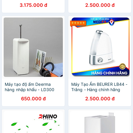
chế độ ban đêm, bình chứa
chế độ ban đêm, bình chứa
3.175.000 đ
2.500.000 đ
2 lít, phòng 20m2) - Hàng
2 lít, phòng vuông 20m2) -
chính hãng
Hàng chính hãng
Máy tạo độ ẩm Deerma
Máy Tạo Ẩm BEURER LB44 -
hàng nhập khẩu - LD300
Trắng - Hàng chính hãng
650.000 đ
2.500.000 đ