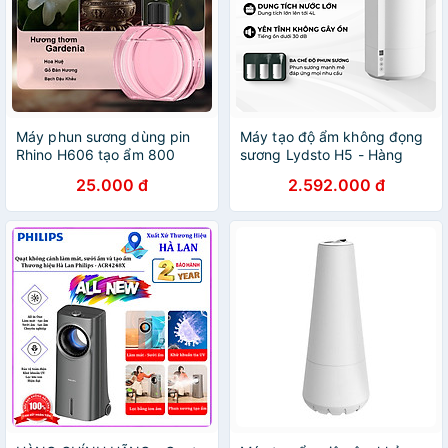
Máy phun sương dùng pin
Máy tạo độ ẩm không đọng
Rhino H606 tạo ẩm 800
sương Lydsto H5 - Hàng
mAh, 5 chế độ, nhỏ gọn, tích
chính hãng
25.000 đ
2.592.000 đ
hợp đèn LED - Hàng chính
hãng