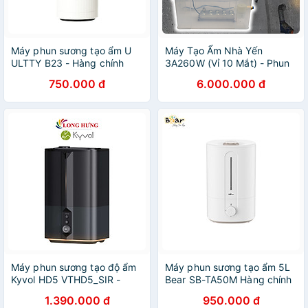
Máy phun sương tạo ẩm U
Máy Tạo Ẩm Nhà Yến
ULTTY B23 - Hàng chính
3A260W (Vỉ 10 Mắt) - Phun
hãng
Sương Tạo Ẩm Siêu Âm -
750.000 đ
6.000.000 đ
Hàng Chính Hãng
Máy phun sương tạo độ ẩm
Máy phun sương tạo ẩm 5L
Kyvol HD5 VTHD5_SIR -
Bear SB-TA50M Hàng chính
Hàng chính hãng
hãng
1.390.000 đ
950.000 đ