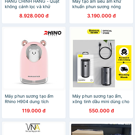
HÀNG CHÍNH HÃNG - Quạt
Máy tạo ẩm siêu âm khử
không cánh lọc và khử
khuẩn phun sương nóng
khuẩn làm mát, phun sương
lạnh, xông tinh dầu
8.928.000 đ
3.190.000 đ
tạo ẩm vào mùa hè. Kiêm
Homedics UHE-WM10 (kèm
máy sưởi ấm và tạo ẩm mùa
điều khiển từ xa) Hàng nhập
đông, Serial 4000. Thương
khẩu USA
hiệu Hà Lan cao cấp Philips
- ACR4248X
Máy phun sương tạo ẩm
Máy phun sương tạo ẩm,
Rhino H904 dung tích
xông tinh dầu mini dùng cho
300ml, nhỏ gọn, không gây
xe hơi Baseus Time
119.000 đ
550.000 đ
tiếng ồn, tích hợp đèn ngủ
Aromatherapy Humidifier
RGB nhiều màu - Hàng chính
(75ml, Alloy Air Humidifier
hãng
Aroma for Car)-Hàng chính
hãng