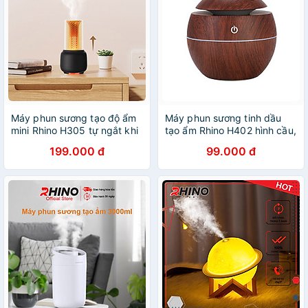
Máy phun sương tạo độ ẩm
Máy phun sương tinh dầu
mini Rhino H305 tự ngắt khi
tạo ẩm Rhino H402 hình cầu,
hết nước kèm đèn hàng
dung tích 200ml nhiều màu -
199.000 đ
99.000 đ
chính hãng
hàng chính hãng