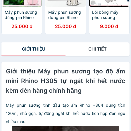
Máy phun sương
Máy phun sương
Lõi bông máy
dùng pin Rhino
dùng pin Rhino
phun sương
H605 tạo ẩm
H604 tạo ẩm
Rhino LBH901,
25.000 đ
25.000 đ
9.000 đ
1200 mAh, 5 chế
1200 mAh, 5 chế
gắn kèm lò xo -
độ, nhỏ gọn, tích
độ, nhỏ gọn, tích
Hàng chính hãng
hợp đèn LED -
hợp đèn LED-
Hàng chính hãng
Hàng chính hãng
GIỚI THIỆU
CHI TIẾT
Giới thiệu Máy phun sương tạo độ ẩm
mini Rhino H305 tự ngắt khi hết nước
kèm đèn hàng chính hãng
Máy phun sương tinh dầu tạo ẩm Rhino H304 dung tích
120ml, nhỏ gọn, tự động ngắt khi hết nước tích hợp đèn ngủ
nhiều màu