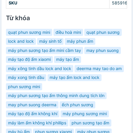
SKU
58591681
Từ khóa
quạt phun sương mini
điều hoà mini
quạt phun sương
lock and lock
máy sinh tố
máy phun ẩm
máy phun sương tạo ẩm mini cầm tay
may phun suong
máy tạo độ ẩm xiaomi
máy tạo ẩm
máy xông tinh dầu lock and lock
deerma may tao do am
máy xong tinh dầu
máy tạo ẩm lock and lock
phun sương mini
máy phun sương tạo ẩm thông minh dung tích lớn
may phun suong deerma
ếch phun sương
máy tạo độ ẩm không khí
máy phung sương mini
máy làm ẩm không khí phillips
phun sương tạo ẩm
máy bù ẩm
phun sương xiaomi
máy ohun sương