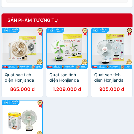
SẢN PHẨM TƯƠNG TỰ
Quạt sạc tích
Quạt sạc tích
Quạt sạc tích
điện Honjianda
điện Honjianda
điện Honjianda
FL 223 - tích hợp
FL 316 - tích hợp
FL 301 - tích hợp
865.000 đ
1.209.000 đ
905.000 đ
đèn LED & cổng
đèn LED & cổng
đèn LED & cổng
USB
USB - Hàng
USB
chính hãng