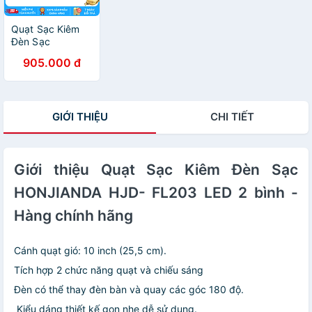
Quạt Sạc Kiêm
Đèn Sạc
HONJIANDA
905.000 đ
HJD- FL301 LED
- Hàng chính
hãng
GIỚI THIỆU
CHI TIẾT
Giới thiệu Quạt Sạc Kiêm Đèn Sạc
HONJIANDA HJD- FL203 LED 2 bình -
Hàng chính hãng
Cánh quạt gió: 10 inch (25,5 cm).
Tích hợp 2 chức năng quạt và chiếu sáng
Đèn có thể thay đèn bàn và quay các góc 180 độ.
Kiểu dáng thiết kế gọn nhẹ dễ sử dụng.