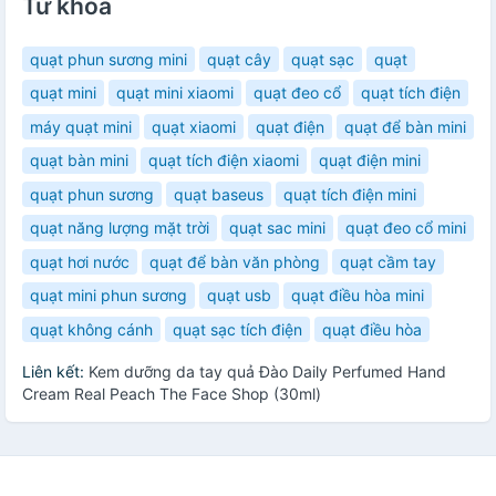
Từ khóa
quạt phun sương mini
quạt cây
quạt sạc
quạt
quạt mini
quạt mini xiaomi
quạt đeo cổ
quạt tích điện
máy quạt mini
quạt xiaomi
quạt điện
quạt để bàn mini
quạt bàn mini
quạt tích điện xiaomi
quạt điện mini
quạt phun sương
quạt baseus
quạt tích điện mini
quạt năng lượng mặt trời
quạt sac mini
quạt đeo cổ mini
quạt hơi nước
quạt để bàn văn phòng
quạt cầm tay
quạt mini phun sương
quạt usb
quạt điều hòa mini
quạt không cánh
quạt sạc tích điện
quạt điều hòa
Liên kết:
Kem dưỡng da tay quả Đào Daily Perfumed Hand
Cream Real Peach The Face Shop (30ml)