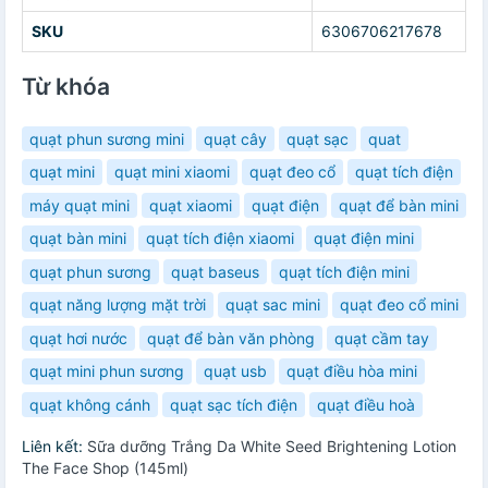
SKU
6306706217678
Từ khóa
quạt phun sương mini
quạt cây
quạt sạc
quat
quạt mini
quạt mini xiaomi
quạt đeo cổ
quạt tích điện
máy quạt mini
quạt xiaomi
quạt điện
quạt để bàn mini
quạt bàn mini
quạt tích điện xiaomi
quạt điện mini
quạt phun sương
quạt baseus
quạt tích điện mini
quạt năng lượng mặt trời
quạt sac mini
quạt đeo cổ mini
quạt hơi nước
quạt để bàn văn phòng
quạt cầm tay
quạt mini phun sương
quạt usb
quạt điều hòa mini
quạt không cánh
quạt sạc tích điện
quạt điều hoà
Liên kết:
Sữa dưỡng Trắng Da White Seed Brightening Lotion
The Face Shop (145ml)