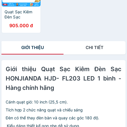
Quạt Sạc Kiêm
Đèn Sạc
HONJIANDA
905.000 đ
HJD- FL301 LED
- Hàng chính
hãng
GIỚI THIỆU
CHI TIẾT
Giới thiệu Quạt Sạc Kiêm Đèn Sạc
HONJIANDA HJD- FL203 LED 1 bình -
Hàng chính hãng
Cánh quạt gió: 10 inch (25,5 cm).
Tích hợp 2 chức năng quạt và chiếu sáng
Đèn có thể thay đèn bàn và quay các góc 180 độ.
Kiểu dáng thiết kế gọn nhẹ dễ sử dụng.