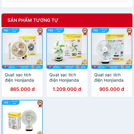
SẢN PHẨM TƯƠNG TỰ
Quạt sạc tích
Quạt sạc tích
Quạt sạc tích
điện Honjianda
điện Honjianda
điện Honjianda
FL 223 - tích hợp
FL 316 - tích hợp
FL 301 - tích hợp
865.000 đ
1.209.000 đ
905.000 đ
đèn LED & cổng
đèn LED & cổng
đèn LED & cổng
USB
USB - Hàng
USB
chính hãng