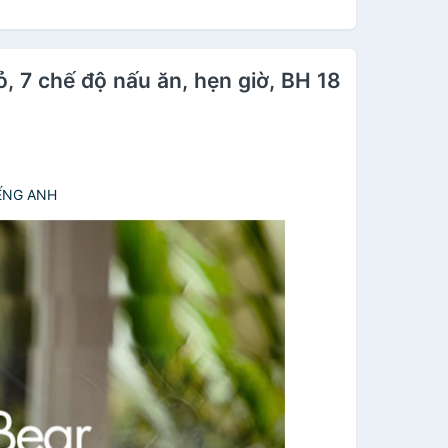
, 7 chế độ nấu ăn, hẹn giờ, BH 18
IẾNG ANH