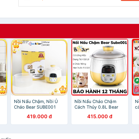
Nồi Nấu Chậm, Nồi Ủ
Nồi Nấu Cháo Chậm
N
Cháo Bear SUBE001
Cách Thủy 0.8L Bear
c
ng
800ML - Hàng Chính
SUBE001-Giữ Lại Toàn
S
419.000 đ
415.000 đ
Hãng Bảo Hành 12
Bộ Dưỡng Chất Trong
T
Tháng
Thực Phẩm Cho Bé Hấp
d
Thụ [ Bản quốc Tế ]
p
t