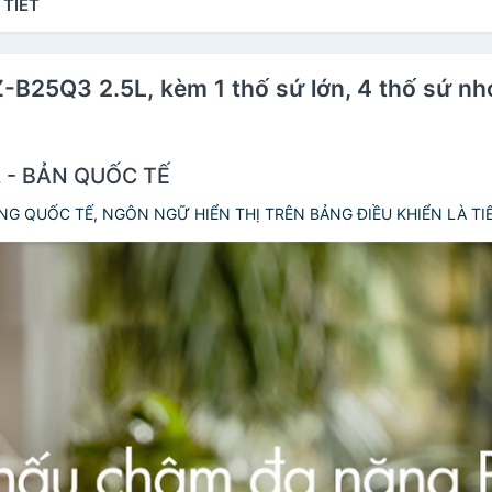
 TIẾT
-B25Q3 2.5L, kèm 1 thố sứ lớn, 4 thố sứ nhỏ
L - BẢN QUỐC TẾ
NG QUỐC TẾ, NGÔN NGỮ HIỂN THỊ TRÊN BẢNG ĐIỀU KHIỂN LÀ T