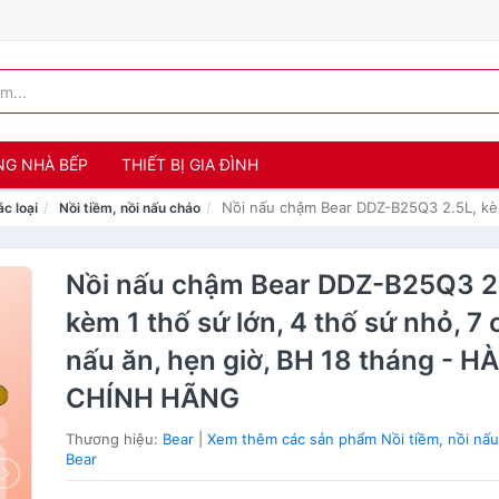
NG NHÀ BẾP
THIẾT BỊ GIA ĐÌNH
Nồi nấu chậm Bear DDZ-B25Q3 2.5L, kèm
ác loại
Nồi tiềm, nồi nấu cháo
Nồi nấu chậm Bear DDZ-B25Q3 2
kèm 1 thố sứ lớn, 4 thố sứ nhỏ, 7
nấu ăn, hẹn giờ, BH 18 tháng - H
CHÍNH HÃNG
Thương hiệu:
Bear
|
Xem thêm các sản phẩm Nồi tiềm, nồi nấu
Bear