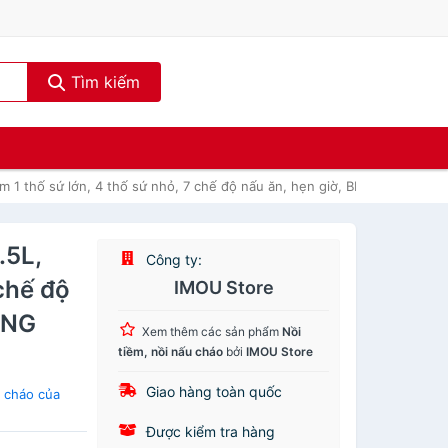
Tìm kiếm
 1 thố sứ lớn, 4 thố sứ nhỏ, 7 chế độ nấu ăn, hẹn giờ, BH 18 tháng
.5L,
Công ty:
 chế độ
IMOU Store
ÀNG
Xem thêm các sản phẩm
Nồi
tiềm, nồi nấu cháo
bởi
IMOU Store
Giao hàng toàn quốc
 cháo của
Được kiểm tra hàng