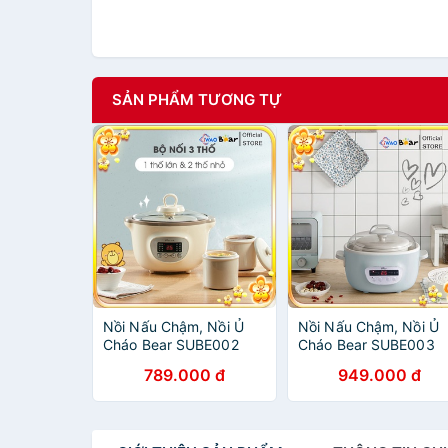
SẢN PHẨM TƯƠNG TỰ
Nồi Nấu Chậm, Nồi Ủ
Nồi Nấu Chậm, Nồi Ủ
Cháo Bear SUBE002
Cháo Bear SUBE003
1.6L - Hàng Chính Hãng
2.5L - Hàng Chính Hã
789.000 đ
949.000 đ
Bảo Hành 12 Tháng
Bảo Hành 12 Tháng