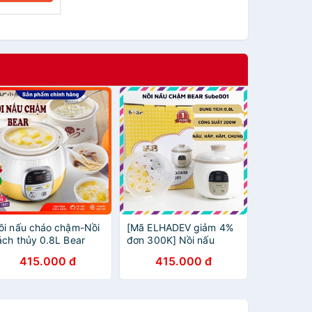
ồi nấu cháo chậm-Nồi
[Mã ELHADEV giảm 4%
ách thủy 0.8L Bear
đơn 300K] Nồi nấu
UBE001-BẢN QUỐC
chậm Bear Sube001
415.000 đ
415.000 đ
Ế-Lưu trừ chất dinh
0,8l - nấu cháo, hầm,
ưỡng trong thực
chưng yến- bản quốc tế
hẩm-Bảo hành 12
háng