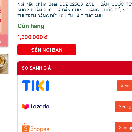
Nồi nấu chậm Bear DDZ-B25Q3 2.5L - BẢN QUỐC T
SHOP PHÂN PHỐI LÀ BẢN CHÍNH HÃNG QUỐC TẾ, NG
THỊ TRÊN BẢNG ĐIỀU KHIỂN LÀ TIẾNG ANH...
Còn hàng
1,590,000 đ
ĐẾN NƠI BÁN
SO SÁNH GIÁ
Xem g
Xem g
Xem g