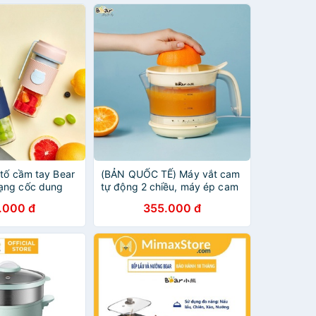
 tố cầm tay Bear
(BẢN QUỐC TẾ) Máy vắt cam
ạng cốc dung
tự động 2 chiều, máy ép cam
àng chính hãng
Bear CZJ-A04B1 cho bé và
.000 đ
355.000 đ
háng
gia đình - LB411211