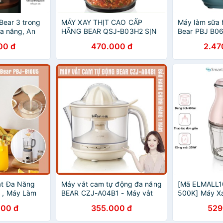
Bear 3 trong
MÁY XAY THỊT CAO CẤP
Máy làm sữa 
Đa năng, An
HÃNG BEAR QSJ-B03H2 SỊN
Bear PBJ B0
ử dụng với
thấp, nấu chá
00 đ
470.000 đ
2.47
ơn giản, trẻ
tố, nước ép, 
minh, chính 
t Đa Năng
Máy vắt cam tự động đa năng
[Mã ELMALL1
 , Máy Làm
BEAR CZJ-A04B1 - Máy vắt
500K] Máy X
 Máy Xay Sinh
ép nước chanh, cam, quýt -
Đa Năng Bea
000 đ
355.000 đ
529
Độ chính hãng
Công suất 30W - Bảo Hành
Hàng Chính H
Chính Hãng
18 tháng