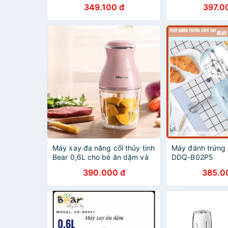
nội địa Trung bảo hành 12
RAU CỦ QUẢ ĐA
349.100 đ
397.0
tháng hàng chính hãng tặng
suất 300W, cối t
vớt lòng đỏ
tích 2L,
Máy xay đa năng cối thủy tinh
Máy đánh trứng 
Bear 0,6L cho bé ăn dặm và
DDQ-B02P5
gia đình
390.000 đ
385.0