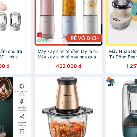
ẩm cho trẻ
Máy xay sinh tố cầm tay mini,
Máy Nhào Bột
V1 - pink
Máy xay sinh tố xay hoa quả
Tự Động Bear
đa năng Bear LLJ-D04B1
Trộn, Đánh B
00 đ
462.000 đ
1.25
Nâng Cấp Độ