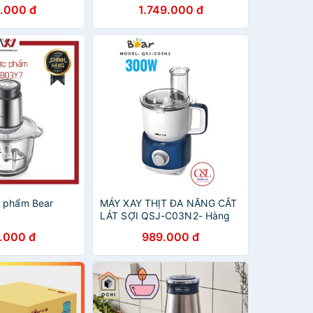
g suất 300W -
Bear
.000 đ
1.749.000 đ
háng
c phẩm Bear
MÁY XAY THỊT ĐA NĂNG CẮT
LÁT SỢI QSJ-C03N2- Hàng
Chính Hãng Bear
.000 đ
989.000 đ