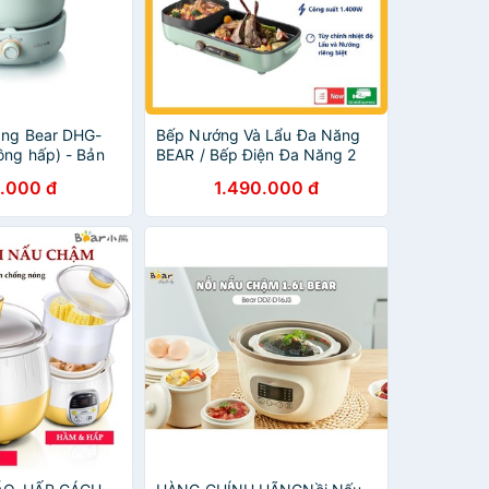
ăng Bear DHG-
Bếp Nướng Và Lẩu Đa Năng
ồng hấp) - Bản
BEAR / Bếp Điện Đa Năng 2
Ngăn 2in1 Lẩu Nướng DKL-
.000 đ
1.490.000 đ
C15G1 | Hàng Chính Hãng |
Bảo Hành 18 Tháng