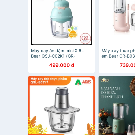
Máy xay ăn dặm mini 0.6L
Máy xay thực ph
Bear QSJ-C02K1 (GR-
em Bear GR-B03
B06V1)_Hàng chính hãng
499.000 đ
739.0