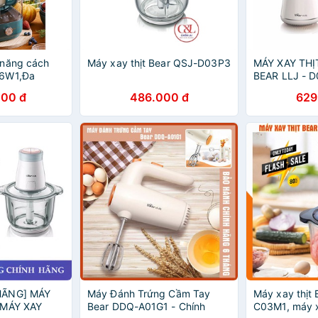
 năng cách
Máy xay thịt Bear QSJ-D03P3
MÁY XAY THỊ
06W1,Đa
BEAR LLJ - 
000 đ
486.000 đ
629
HÃNG] MÁY
Máy Đánh Trứng Cầm Tay
Máy xay thịt
 MÁY XAY
Bear DDQ-A01G1 - Chính
C03M1, máy 