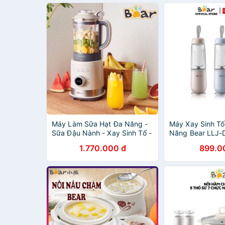
Máy Làm Sữa Hạt Đa Năng -
Máy Xay Sinh Tố
Sữa Đậu Nành - Xay Sinh Tố -
Năng Bear LLJ-
Bear PBJ-B10U5 1,5L- 8 Chế
x 350ml - Hàng 
1.770.000 đ
899.0
Độ Chức Năng
Bảo Hành 18 Th