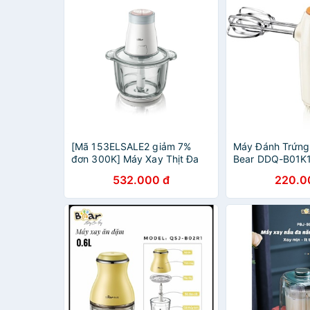
[Mã 153ELSALE2 giảm 7%
Máy Đánh Trứng
đơn 300K] Máy Xay Thịt Đa
Bear DDQ-B01K1
Năng 2L Bear (FC-B20V1) -
Quốc Tế - Hàng
532.000 đ
220.0
Hàng chính hãng