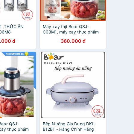
T ,THỨC ĂN
Máy xay thịt Bear QSJ-
D06M8
C03M1, máy xay thực phẩm
đa năng, công suất 300W -
.000 đ
360.000 đ
Bảo hành chính hãng 3 tháng
 Bear QSJ-
Bếp Nướng Gia Dụng DKL-
xay thực phẩm
B12B1 - Hàng Chính Hãng