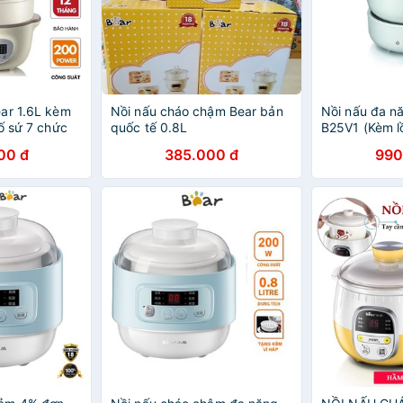
ar 1.6L kèm
Nồi nấu cháo chậm Bear bản
Nồi nấu đa n
ố sứ 7 chức
quốc tế 0.8L
B25V1 (Kèm l
2 tháng hàng
Quốc Tế
00 đ
385.000 đ
990
quốc tế DDZ-