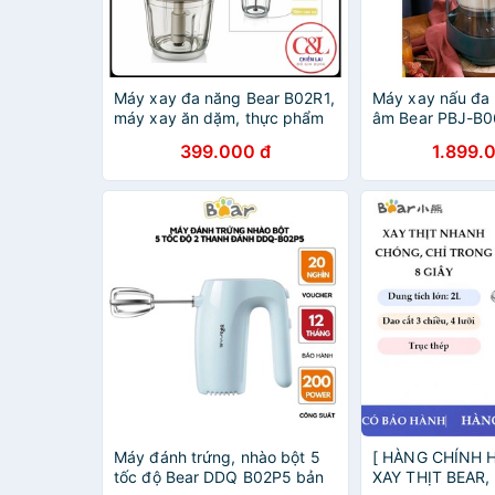
Máy xay đa năng Bear B02R1,
Máy xay nấu đa
máy xay ăn dặm, thực phẩm
âm Bear PBJ-B
nhà bếp - Hàng Nội Địa Trung
năng,Đa năng
399.000 đ
1.899.
Máy đánh trứng, nhào bột 5
[ HÀNG CHÍNH 
tốc độ Bear DDQ B02P5 bản
XAY THỊT BEAR,