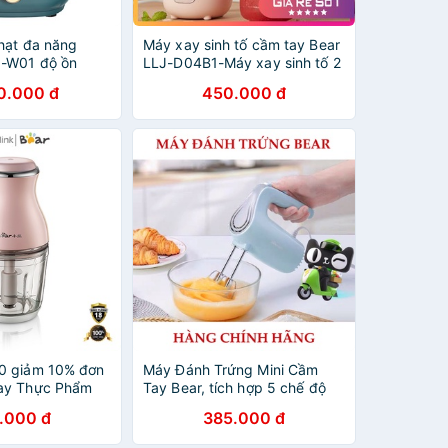
hạt đa năng
Máy xay sinh tố cầm tay Bear
6-W01 độ ồn
LLJ-D04B1-Máy xay sinh tố 2
o, súp, xay sinh
cối 350ml tiện dụng hàng
0.000 đ
450.000 đ
hẹn giờ thông
chính hãng
hãng
0 giảm 10% đơn
Máy Đánh Trứng Mini Cầm
ay Thực Phẩm
Tay Bear, tích hợp 5 chế độ
r QSJ-B02U2 -
que đánh inox chống gỉ thiết
.000 đ
385.000 đ
ãng - Bảo Hành
kế gọn nhẹ - LB1210212