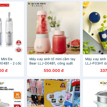
 Mini Đa
Máy xay sinh tố mini cầm tay
Máy xay sinh
D04B1 - 2 cốc
Bear LLJ-D04B1, công suất
LLJ-P03H1 d
Chính Hãng -
150W - HÀNG CHÍNH HÃNG
tích 300ml H
00 đ
550.000 đ
337
áng
bảo hành 6 t