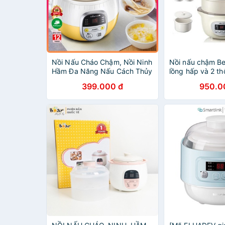
Nồi Nấu Cháo Chậm, Nồi Ninh
Nồi nấu chậm Be
Hầm Đa Năng Nấu Cách Thủy
lồng hấp và 2 th
BEAR 0,8L
năng bảo hành 1
399.000 đ
950.0
chính hãng bản 
D16J3