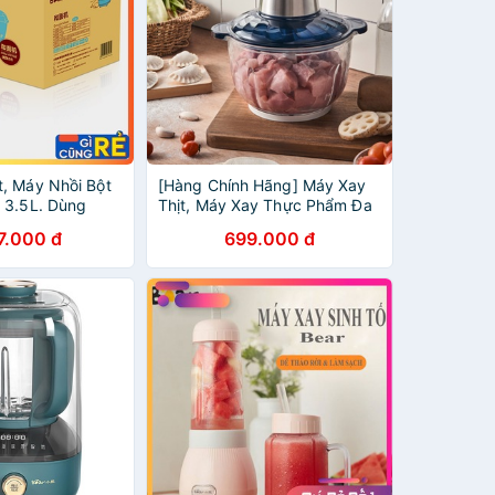
, Máy Nhồi Bột
[Hàng Chính Hãng] Máy Xay
 3.5L. Dùng
Thịt, Máy Xay Thực Phẩm Đa
ột Đa Nẵng, (Bản
Năng Bear
7.000 đ
699.000 đ
ng Cơ)