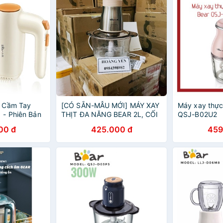
 Cầm Tay
[CÓ SẴN-MẪU MỚI] MÁY XAY
Máy xay thự
 - Phiên Bản
THỊT ĐA NĂNG BEAR 2L, CỐI
QSJ-B02U2
 Chính Hãng
THỦY TINH
00 đ
425.000 đ
459