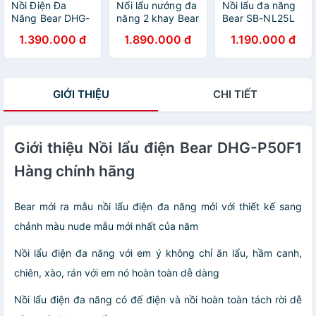
Nồi Điện Đa
Nổi lẩu nướng đa
Nồi lẩu đa năng
Năng Bear DHG-
năng 2 khay Bear
Bear SB-NL25L
C40M1 4L Nấu
SB-NL45K Hàng
(1000W) - Hàng
1.390.000 đ
1.890.000 đ
1.190.000 đ
Siêu Nhanh Cao
chính hãng
chính hãng
Cấp Công Suất
1500W - Hàng
Chính Hãng
GIỚI THIỆU
CHI TIẾT
Giới thiệu Nồi lẩu điện Bear DHG-P50F1
Hàng chính hãng
Bear mới ra mẫu nồi lẩu điện đa năng mới với thiết kế sang
chảnh màu nude mẫu mới nhất của năm
Nồi lẩu điện đa năng với em ý không chỉ ăn lẩu, hầm canh,
chiên, xào, rán với em nó hoàn toàn dễ dàng
Nồi lẩu điện đa năng có đế điện và nồi hoàn toàn tách rời dễ