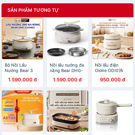
SẢN PHẨM TƯƠNG TỰ
Bộ Nồi Lẩu
Nồi lẩu nướng đa
Nồi lẩu điện
Nướng Bear 3
năng Bear DHG-
Oidire ODI07A
khay 3in1 DHG-
C40W2 - Hàng
Hàng chính hãng
1.590.000 đ
1.590.000 đ
950.000 đ
C40W2 - Hàng
Chính Hãng
Chính Hãng