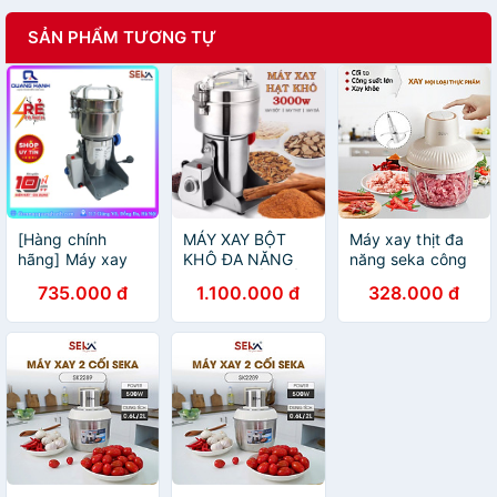
SẢN PHẨM TƯƠNG TỰ
[Hàng chính
MÁY XAY BỘT
Máy xay thịt đa
hãng] Máy xay
KHÔ ĐA NĂNG
năng seka công
bột khô đa năng
SEKA THIẾT KẾ
suất 500w dung
735.000 đ
1.100.000 đ
328.000 đ
SEKA E900 chất
THÔNG MINH
tích 2l, cối thủy
liệu INOX 304 cỡ
XOAY 90 ĐỘ
tinh, xay thịt, xay
siêu lớn công
tỏi ớt, rau củ -
suất 3.000W
hàng chính hãng