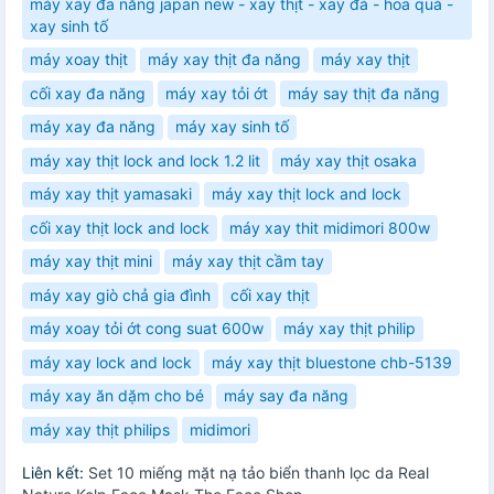
máy xay đa năng japan new - xay thịt - xay đá - hoa quả -
xay sinh tố
máy xoay thịt
máy xay thịt đa năng
máy xay thịt
cối xay đa năng
máy xay tỏi ớt
máy say thịt đa năng
máy xay đa năng
máy xay sinh tố
máy xay thịt lock and lock 1.2 lit
máy xay thịt osaka
máy xay thịt yamasaki
máy xay thịt lock and lock
cối xay thịt lock and lock
máy xay thit midimori 800w
máy xay thịt mini
máy xay thịt cầm tay
máy xay giò chả gia đình
cối xay thịt
máy xoay tỏi ớt cong suat 600w
máy xay thịt philip
máy xay lock and lock
máy xay thịt bluestone chb-5139
máy xay ăn dặm cho bé
máy say đa năng
máy xay thịt philips
midimori
Liên kết:
Set 10 miếng mặt nạ tảo biển thanh lọc da Real