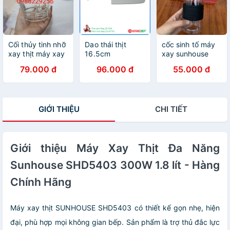
Cối thủy tinh nhỡ
Dao thái thịt
cốc sinh tố máy
xay thịt máy xay
16.5cm
xay sunhouse
sunhouse SHD
Sunhouse KS-
SHD
79.000 đ
96.000 đ
55.000 đ
5582/5580
KN165SS
5340B,5341
GIỚI THIỆU
CHI TIẾT
Giới thiệu Máy Xay Thịt Đa Năng
Sunhouse SHD5403 300W 1.8 lít - Hàng
Chính Hãng
Máy xay thịt SUNHOUSE SHD5403 có thiết kế gọn nhẹ, hiện
đại, phù hợp mọi không gian bếp. Sản phẩm là trợ thủ đắc lực