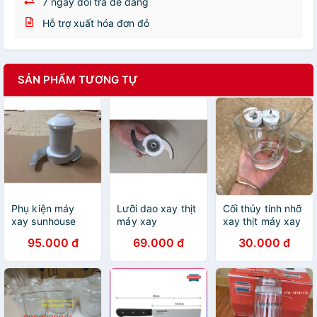
7 ngày đổi trả dễ dàng
Hỗ trợ xuất hóa đơn đỏ
SẢN PHẨM TƯƠNG TỰ
Phụ kiện máy
Lưỡi dao xay thịt
Cối thủy tinh nhỡ
xay sunhouse
máy xay
xay thịt máy xay
SHD5323- lưỡi
sunhouse SHD
sunhouse SHD
95.000 đ
69.000 đ
30.000 đ
dao xay thịt
5321/
5582/5580
5325/5322/5328/5329