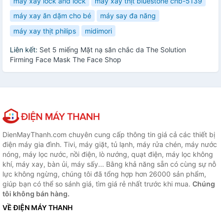
máy xay lock and lock
máy xay thịt bluestone chb-5139
máy xay ăn dặm cho bé
máy say đa năng
máy xay thịt philips
midimori
Liên kết:
Set 5 miếng Mặt nạ săn chắc da The Solution
Firming Face Mask The Face Shop
DienMayThanh.com chuyên cung cấp thông tin giá cả các thiết bị
điện máy gia đình. Tivi, máy giặt, tủ lạnh, máy rửa chén, máy nước
nóng, máy lọc nước, nồi điện, lò nướng, quạt điện, máy lọc không
khí, máy xay, bàn ủi, máy sấy... Bằng khả năng sẵn có cùng sự nỗ
lực không ngừng, chúng tôi đã tổng hợp hơn 26000 sản phẩm,
giúp bạn có thể so sánh giá, tìm giá rẻ nhất trước khi mua.
Chúng
tôi không bán hàng.
VỀ ĐIỆN MÁY THANH