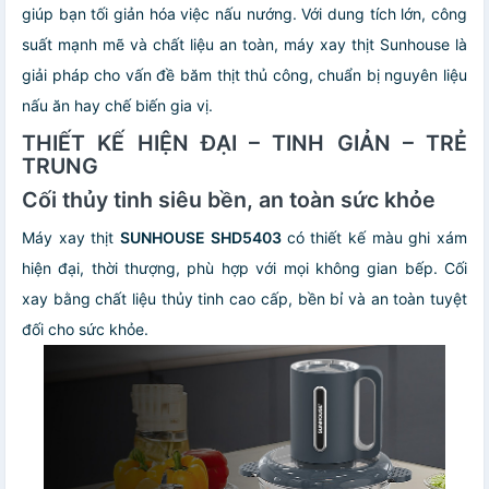
giúp bạn tối giản hóa việc nấu nướng. Với dung tích lớn, công
suất mạnh mẽ và chất liệu an toàn, máy xay thịt Sunhouse là
giải pháp cho vấn đề băm thịt thủ công, chuẩn bị nguyên liệu
nấu ăn hay chế biến gia vị.
THIẾT KẾ HIỆN ĐẠI – TINH GIẢN – TRẺ
TRUNG
Cối thủy tinh siêu bền, an toàn sức khỏe
Máy xay thịt
SUNHOUSE SHD5403
có thiết kế màu ghi xám
hiện đại, thời thượng, phù hợp với mọi không gian bếp. Cối
xay bằng chất liệu thủy tinh cao cấp, bền bỉ và an toàn tuyệt
đối cho sức khỏe.