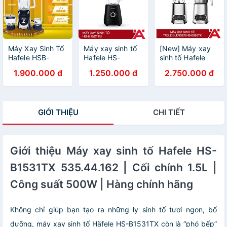
Máy Xay Sinh Tố
Máy xay sinh tố
[New] Máy xay
Hafele HSB-
Hafele HS-
sinh tố Hafele
0621FS (1.5 Lít -
B1521TB
HS-B1523TX -
1.900.000 đ
1.250.000 đ
2.750.000 đ
600W) - Hàng
535.44.163 -
HÀNG CHÍNH
Chính Hãng
600W - Hàng
HÃNG -
chính hãng - Bảo
535.43.292
hành chính hãng
GIỚI THIỆU
CHI TIẾT
Giới thiệu Máy xay sinh tố Hafele HS-
B1531TX 535.44.162 | Cối chính 1.5L |
Công suất 500W | Hàng chính hãng
Không chỉ giúp bạn tạo ra những ly sinh tố tươi ngon, bổ
dưỡng, máy xay sinh tố Häfele HS-B1531TX còn là “phó bếp”