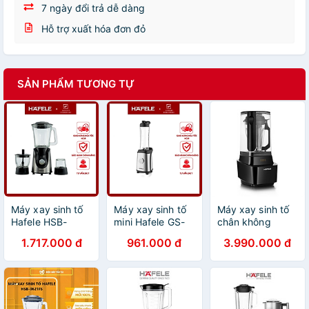
7 ngày đổi trả dễ dàng
Hỗ trợ xuất hóa đơn đỏ
SẢN PHẨM TƯƠNG TỰ
Máy xay sinh tố
Máy xay sinh tố
Máy xay sinh tố
Hafele HSB-
mini Hafele GS-
chân không
0621FS- Hàng
621 - Hàng chính
HAFELE Chính
1.717.000 đ
961.000 đ
3.990.000 đ
Chính Hãng-
hãng
Hãng
(535.43.277)
(535.43.263)