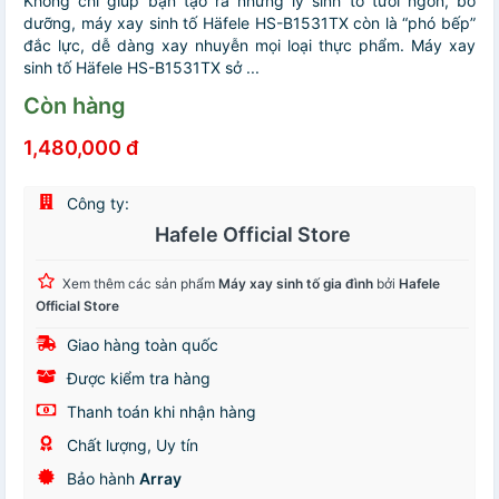
Không chỉ giúp bạn tạo ra những ly sinh tố tươi ngon, bổ
dưỡng, máy xay sinh tố Häfele HS-B1531TX còn là “phó bếp”
đắc lực, dễ dàng xay nhuyễn mọi loại thực phẩm. Máy xay
sinh tố Häfele HS-B1531TX sở ...
Còn hàng
1,480,000 đ
Công ty:
Hafele Official Store
Xem thêm các sản phẩm
Máy xay sinh tố gia đình
bởi
Hafele
Official Store
Giao hàng toàn quốc
Được kiểm tra hàng
Thanh toán khi nhận hàng
Chất lượng, Uy tín
Bảo hành
Array