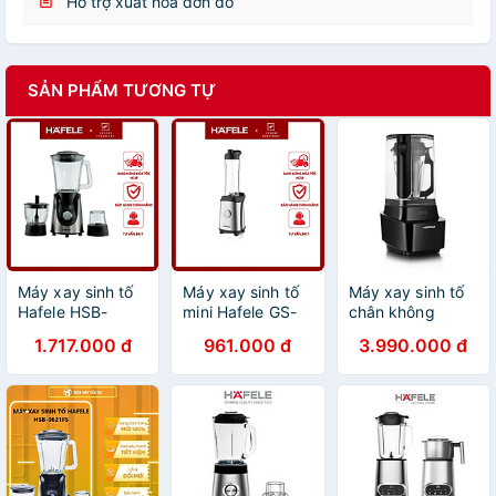
Hỗ trợ xuất hóa đơn đỏ
SẢN PHẨM TƯƠNG TỰ
Máy xay sinh tố
Máy xay sinh tố
Máy xay sinh tố
Hafele HSB-
mini Hafele GS-
chân không
0621FS- Hàng
621 - Hàng chính
HAFELE Chính
1.717.000 đ
961.000 đ
3.990.000 đ
Chính Hãng-
hãng
Hãng
(535.43.277)
(535.43.263)