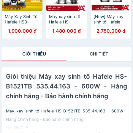
Máy Xay Sinh Tố
Máy xay sinh tố
[New] Máy xay
Hafele HSB-
Hafele HS-
sinh tố Hafele
0621FS (1.5 Lít -
B1531TX
HS-B1523TX -
1.900.000 đ
1.480.000 đ
2.750.000 đ
600W) - Hàng
535.44.162 | Cối
HÀNG CHÍNH
Chính Hãng
chính 1.5L | Công
HÃNG -
suất 500W |
535.43.292
Hàng chính hãng
GIỚI THIỆU
CHI TIẾT
Giới thiệu Máy xay sinh tố Hafele HS-
B1521TB 535.44.163 - 600W - Hàng
chính hãng - Bảo hành chính hãng
Máy xay sinh tố Hafele HS-B1521TB 535.44.163 - 600W -
Hàng chính hãng - Bảo hành chính hãng
Giá SINGLE