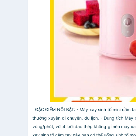
ĐẶC ĐIỂM NỔI BẬT:
- Máy xay sinh tố mini cầm t
thường xuyên di chuyển, du lịch.
- Dung tích Máy 
vòng/phút, với 4 lưỡi dao thép không gỉ nên máy xay 
xay sinh tố cầm tay này bạn có thể uống sinh tố mọi l