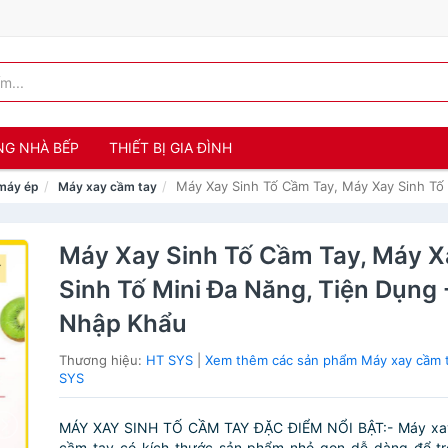
NG NHÀ BẾP
THIẾT BỊ GIA ĐÌNH
Máy Xay Sinh Tố Cầm Tay, Máy Xay Sinh Tố
máy ép
Máy xay cầm tay
Máy Xay Sinh Tố Cầm Tay, Máy X
Sinh Tố Mini Đa Năng, Tiện Dụng
Nhập Khẩu
Thương hiệu:
HT SYS
|
Xem thêm các sản phẩm Máy xay cầm 
SYS
MÁY XAY SINH TỐ CẦM TAY ĐẶC ĐIỂM NỔI BẬT:- Máy xay 
cầm tay có kích thước sản phẩm nhỏ gọn dễ dàng để tro