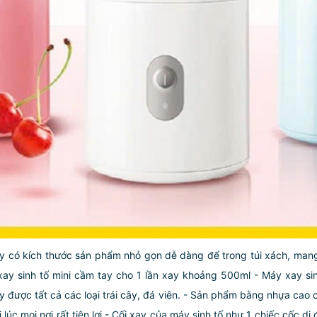
ay có kích thước sản phẩm nhỏ gọn dễ dàng để trong túi xách, mang
xay sinh tố mini cầm tay cho 1 lần xay khoảng 500ml
- Máy xay si
được tất cả các loại trái cây, đá viên.
- Sản phẩm bằng nhựa cao c
úc mọi nơi rất tiện lợi
- Cối xay của máy sinh tố như 1 chiếc cốc di