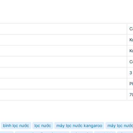
C
K
K
C
3
P
7
bình lọc nước
lọc nước
máy lọc nước kangaroo
máy lọc nướ