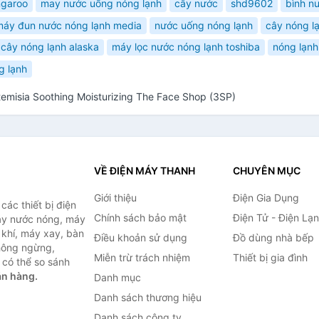
ngaroo
may nước uống nóng lạnh
cây nước
shd9602
bình n
máy đun nước nóng lạnh media
nước uống nóng lạnh
cây nóng l
cây nóng lạnh alaska
máy lọc nước nóng lạnh toshiba
nóng lạnh
g lạnh
misia Soothing Moisturizing The Face Shop (3SP)
VỀ ĐIỆN MÁY THANH
CHUYÊN MỤC
Giới thiệu
Điện Gia Dụng
ác thiết bị điện
Chính sách bảo mật
Điện Tử - Điện Lạ
máy nước nóng, máy
 khí, máy xay, bàn
Điều khoản sử dụng
Đồ dùng nhà bếp
không ngừng,
Miễn trừ trách nhiệm
Thiết bị gia đình
 có thể so sánh
án hàng.
Danh mục
Danh sách thương hiệu
Danh sách công ty