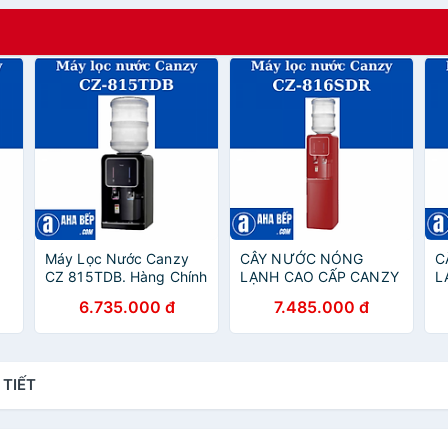
Máy Lọc Nước Canzy
CÂY NƯỚC NÓNG
C
CZ 815TDB. Hàng Chính
LẠNH CAO CẤP CANZY
L
Hãng
CZ 816SDR. Hàng Chính
C
6.735.000 đ
7.485.000 đ
Hãng
c
 TIẾT