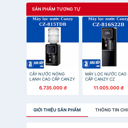
SẢN PHẨM TƯƠNG TỰ
CÂY NƯỚC NÓNG
MÁY LỌC NƯỚC CAO
LẠNH CAO CẤP CANZY
CẤP CANZY CZ
CZ 815TDB - HÀNG
816S22B. Hàng Chính
6.735.000 đ
11.005.000 đ
CHÍNH HÃNG
Hãng
GIỚI THIỆU
SẢN PHẨM
THÔNG TIN
CHI