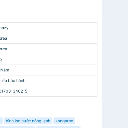
anzy
orea
orea
ó
 Năm
hiếu bảo hành
017031340215
c
bình lọc nước nóng lạnh
kangaroo