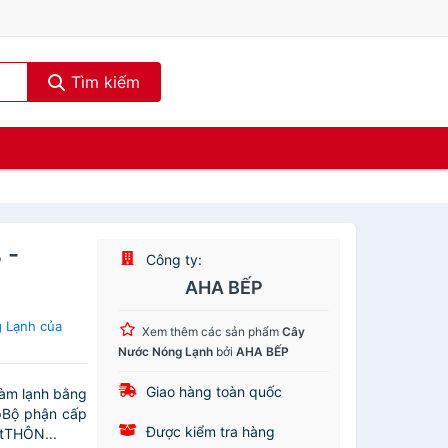
Tìm kiếm
 -
Công ty:
AHA BẾP
 Lạnh của
Xem thêm các sản phẩm
Cây
Nước Nóng Lạnh
bởi
AHA BẾP
Giao hàng toàn quốc
àm lạnh bằng
pBộ phận cấp
Được kiểm tra hàng
ệtTHÔN...