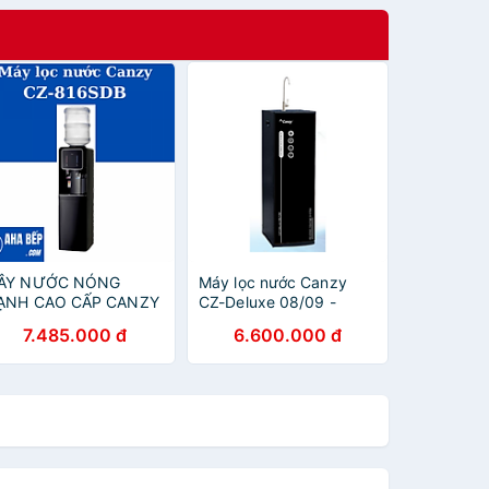
ÂY NƯỚC NÓNG
Máy lọc nước Canzy
ẠNH CAO CẤP CANZY
CZ-Deluxe 08/09 -
Z 816SDB - Hàng
Hàng Chính Hãng
7.485.000 đ
6.600.000 đ
hính hãng