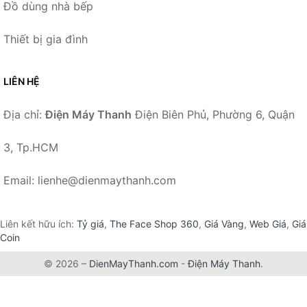
Đồ dùng nhà bếp
Thiết bị gia đình
LIÊN HỆ
Địa chỉ:
Điện Máy Thanh
Điện Biên Phủ, Phường 6, Quận
3, Tp.HCM
Email: lienhe@dienmaythanh.com
Liên kết hữu ích:
Tỷ giá
,
The Face Shop 360
,
Giá Vàng
,
Web Giá
,
Giá
Coin
© 2026 –
DienMayThanh.com
-
Điện Máy Thanh
.