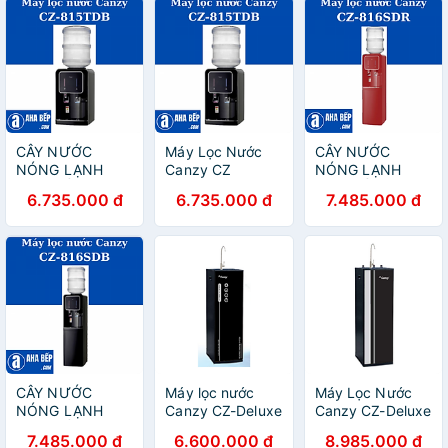
CÂY NƯỚC
Máy Lọc Nước
CÂY NƯỚC
NÓNG LẠNH
Canzy CZ
NÓNG LẠNH
CAO CẤP CANZY
815TDB. Hàng
CAO CẤP CANZY
6.735.000 đ
6.735.000 đ
7.485.000 đ
CZ 815TDB -
Chính Hãng
CZ 816SDR.
HÀNG CHÍNH
Hàng Chính Hãng
HÃNG
CÂY NƯỚC
Máy lọc nước
Máy Lọc Nước
NÓNG LẠNH
Canzy CZ-Deluxe
Canzy CZ-Deluxe
CAO CẤP CANZY
08/09 - Hàng
Pro 09/10 - Hàng
7.485.000 đ
6.600.000 đ
8.985.000 đ
CZ 816SDB -
Chính Hãng
Chính Hãng