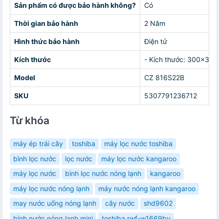
Sản phẩm có được bảo hành không?
Có
Thời gian bảo hành
2 Năm
Hình thức bảo hành
Điện tử
Kích thước
- Kích thước: 300x36
Model
CZ 816S22B
SKU
5307791236712
Từ khóa
máy ép trái cây
toshiba
máy lọc nước toshiba
bình lọc nước
lọc nước
máy lọc nước kangaroo
máy lọc nước
bình lọc nước nóng lạnh
kangaroo
máy lọc nước nóng lạnh
máy nước nóng lạnh kangaroo
may nước uống nóng lạnh
cây nước
shd9602
bình nước nóng lạnh mini
toshiba rwf-w1669bv