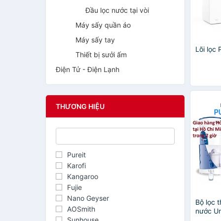
Đầu lọc nước tại vòi
Máy sấy quần áo
Máy sấy tay
Lõi lọc
Thiết bị sưởi ấm
Điện Tử - Điện Lạnh
THƯƠNG HIỆU
Pureit
Karofi
Kangaroo
Fujie
Nano Geyser
Bộ lọc t
AOSmith
nước Un
Sunhouse
CLASSIC