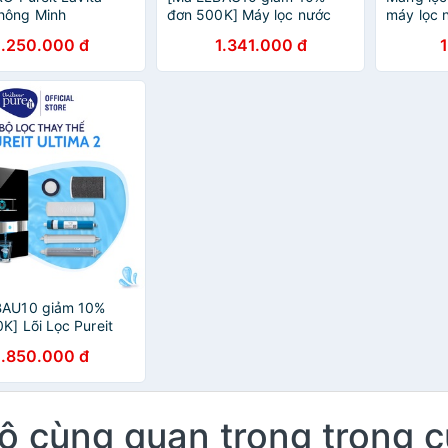
hông Minh
đơn 500K] Máy lọc nước
máy lọc n
Pureit Classic
Unilever 9
1.250.000 đ
1.341.000 đ
BAU10 giảm 10%
K] Lõi Lọc Pureit
1.850.000 đ
vô cùng quan trọng trong 