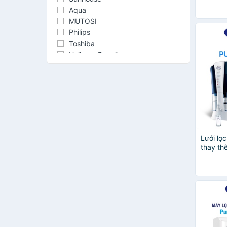
3000L
Aqua
MUTOSI
Philips
Toshiba
Unilever Pure it
3M
Callme
Geyser
Xiaomi
BRITA
Cleansui
ChungHo
Lưới lọc
Daikiosan
thay th
Fujihome
Pureit E
Dow
Coway
YAMATO
DAIKIO
Panasonic
EMPIRE