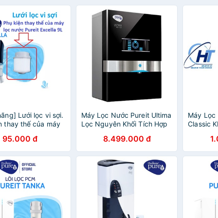
hãng] Lưới lọc vi sợi.
Máy Lọc Nước Pureit Ultima
Máy Lọc 
n thay thế của máy
Lọc Nguyên Khối Tích Hợp
Classic 
c Pureit Excella 9L
Công Nghệ RO + UV + MF -
95.000 đ
8.499.000 đ
1
Hàng chính hãng