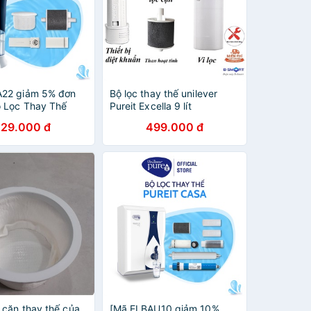
A22 giảm 5% đơn
Bộ lọc thay thế unilever
 Lọc Thay Thế
Pureit Excella 9 lít
Pureit Excella 9L
29.000 đ
499.000 đ
 cặn thay thế của
[Mã ELBAU10 giảm 10%