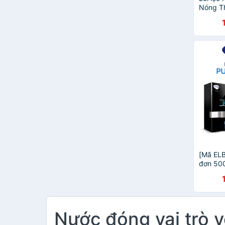
Magic
Nóng T
Makxim
Rewa
Bear
[Mã EL
đơn 500
Utima 2
Nước đóng vai trò 