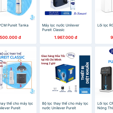
 PCM Pureit Tanka
Máy lọc nước Unilever
Lõi lọc R
Pureit Classic
500.000 đ
1.967.000 đ
9
hay thế cho máy lọc
Bộ lọc thay thế cho máy lọc
Lõi lọc C
ilever Pureit
nước Unilever Pureit
Nóng Th
 9L. Công suất lọc
EXCELLA 9L. Công suất lọc