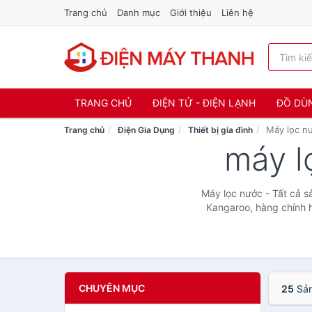
Trang chủ
Danh mục
Giới thiệu
Liên hệ
TRANG CHỦ
ĐIỆN TỬ - ĐIỆN LẠNH
ĐỒ DÙ
Máy lọc n
Trang chủ
Điện Gia Dụng
Thiết bị gia đình
máy l
Máy lọc nước - Tất cả 
Kangaroo, hàng chính 
CHUYÊN MỤC
25
Sản