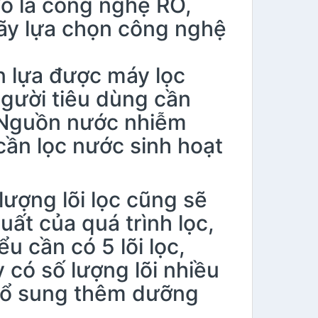
 là công nghệ RO,
hãy lựa chọn công nghệ
 lựa được máy lọc
gười tiêu dùng cần
: Nguồn nước nhiễm
cần lọc nước sinh hoạt
lượng lõi lọc cũng sẽ
ất của quá trình lọc,
u cần có 5 lõi lọc,
có số lượng lõi nhiều
 bổ sung thêm dưỡng