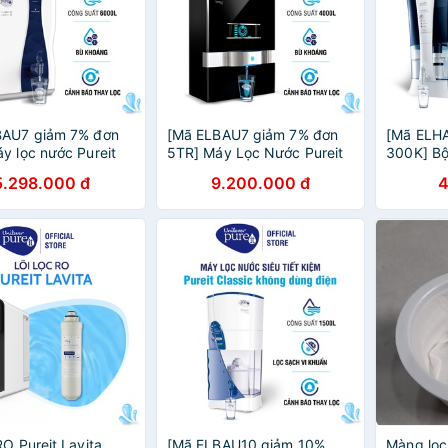
BAU7 giảm 7% đơn
[Mã ELBAU7 giảm 7% đơn
[Mã ELH
y lọc nước Pureit
5TR] Máy Lọc Nước Pureit
300K] Bộ
2
Ultima - Đen
Unilever 
5.298.000 đ
9.200.000 đ
4
RO Pureit Lavita
[Mã ELBAU10 giảm 10%
Màng lọc