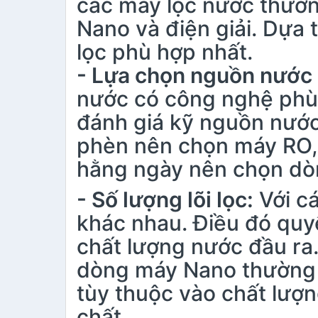
các máy lọc nước thường
Nano và điện giải. D
lọc phù hợp nhất.
- Lựa chọn nguồn nước
nước có công nghệ phù 
đánh giá kỹ nguồn nướ
phèn nên chọn máy RO, 
hằng ngày nên chọn d
- Số lượng lõi lọc:
Với cá
khác nhau. Điều đó quyế
chất lượng nước đầu ra. 
dòng máy Nano thường c
tùy thuộc vào chất lư
chất.