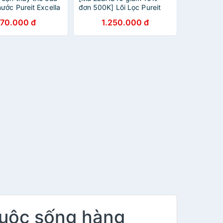
ước Pureit Excella
đơn 500K] Lõi Lọc Pureit
 lít
Casa - Hàng Chính Hãng
170.000 đ
1.250.000 đ
cuộc sống hàng