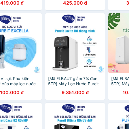
419.000 đ
425.000 đ
3
3000L
 vi sợi. Phụ kiện
[Mã ELBAU7 giảm 7% đơn
[Mã ELB
ế của máy lọc nước
5TR] Máy Lọc Nước Pureit
5TR] Máy
xcella
Lavita
Delica
100.000 đ
9.351.000 đ
10