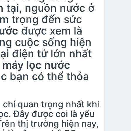
n tại, nguồn nước ở
êm trọng đến sức
nước
được xem là
ong cuộc sống hiện
i điện tử lớn nhất
i
máy lọc nước
ác bạn có thể thỏa
u chí quan trọng nhất khi
̣c. Đây được coi là yếu
. Trên thị trường hiện nay,