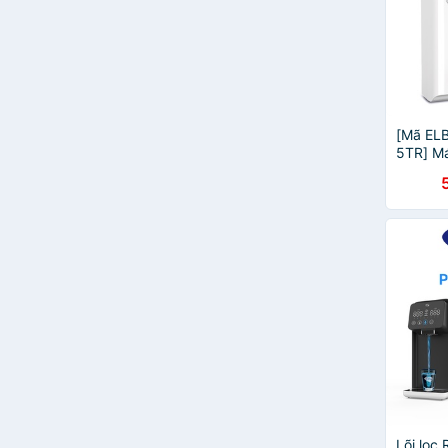
Kitz micro filter
KORIHOME
Bamboo
JENPEC
Torayvino
Midea
[Mã EL
Sharp
5TR] Má
HAOHSING
Casa G
Sông Hồng Việt
SUMIKURA
Ohi@ma
ALKAVIVA Vietnam
Aquahandy
Aqualife
DAIKIN
Taiwan Collection
DREAMER
AQUA Lead
ARIZE
Electrolux
Lõi lọc 