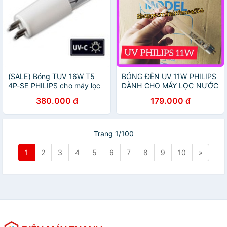
(SALE) Bóng TUV 16W T5
BÓNG ĐÈN UV 11W PHILIPS
4P-SE PHILIPS cho máy lọc
DÀNH CHO MÁY LỌC NƯỚC
nước LUX ALVA
| TẶNG LÕI SỐ 1
380.000 đ
179.000 đ
Trang 1/100
1
2
3
4
5
6
7
8
9
10
»