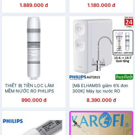
5 trong 1 ADD550
hãng)
1.889.000 đ
1.180.000 đ
THIẾT BỊ TIỀN LỌC LÀM
[Mã ELHAMS5 giảm 6% đơn
MỀM NƯỚC RO PHILIPS
300K] Máy lọc nước RO
AWP1808
Philips AUT2015 - Dưới bồn
990.000 đ
8.390.000 đ
rửa - Tặng Philips AWP1811
+ AWP1808