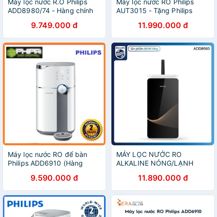
Máy lọc nước R.O Philips
Máy lọc nước RO Philips
ADD8980/74 - Hàng chính
AUT3015 - Tặng Philips
hãng
AWP1811 + AWP1808 - Dưới
9.749.000 đ
11.990.000 đ
bồn rửa [Chính hãng]
Máy lọc nước RO để bàn
MÁY LỌC NƯỚC RO
Philips ADD6910 (Hàng
ALKALINE NÓNG/LẠNH
chính hãng)
PHILIPS 6 lõi ADD8980
9.590.000 đ
11.890.000 đ