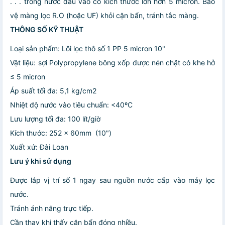
. . . trong nước đầu vào có kích thước lớn hơn 5 micron. Bảo
vệ màng lọc R.O (hoặc UF) khỏi cặn bẩn, tránh tắc màng.
THÔNG SỐ KỸ THUẬT
Loại sản phẩm: Lõi lọc thô số 1 PP 5 micron 10"
Vật liệu: sợi Polypropylene bông xốp được nén chặt có khe hở
≤ 5 micron
Áp suất tối đa: 5,1 kg/cm2
Nhiệt độ nước vào tiêu chuẩn: <40ºC
Lưu lượng tối đa: 100 lít/giờ
Kích thước: 252 x 60mm (10")
Xuất xứ: Đài Loan
Lưu ý khi sử dụng
Được lắp vị trí số 1 ngay sau nguồn nước cấp vào máy lọc
nước.
Tránh ánh nắng trực tiếp.
Cần thay khi thấy cặn bẩn đóng nhiều.