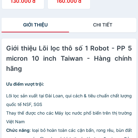
130.000 đ
160.000 đ
Taiwan) - Hàng
Hàng chính hãng
chính hãng
GIỚI THIỆU
CHI TIẾT
Giới thiệu Lõi lọc thô số 1 Robot - PP 5
micron 10 inch Taiwan - Hàng chính
hãng
Ưu điểm
vượt trội
:
Lõi lọc sản xuất tại Đài Loan, qui cách & tiêu chuẩn chất lượng
quốc tế NSF, SGS
Thay thế được cho các Máy lọc nước phổ biến trên thị trường
Việt Nam
Chức năng
: loại bỏ hoàn toàn các cặn bẩn, rong rêu, bùn đất