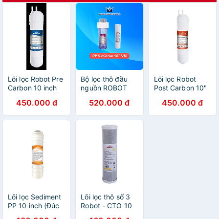
Lõi lọc Robot Pre
Bộ lọc thô đầu
Lõi lọc Robot
Carbon 10 inch
nguồn ROBOT
Post Carbon 10"
(Đúc Nguyên
RAW-11P
(Đúc Nguyên
450.000 đ
520.000 đ
450.000 đ
Khối - Korea) -
(Taiwan) - Hàng
Khối - Korea) -
Hàng chính hãng
chính hãng
Hàng chính hãng
Lõi lọc Sediment
Lõi lọc thô số 3
PP 10 inch (Đúc
Robot - CTO 10
nguyên khối -
inch Taiwan -